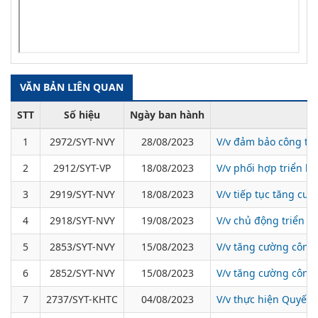
VĂN BẢN LIÊN QUAN
STT
Số hiệu
Ngày ban hành
1
2972/SYT-NVY
28/08/2023
V/v đảm bảo công tác
2
2912/SYT-VP
18/08/2023
V/v phối hợp triển k
3
2919/SYT-NVY
18/08/2023
V/v tiếp tục tăng cườ
4
2918/SYT-NVY
19/08/2023
V/v chủ động triển k
5
2853/SYT-NVY
15/08/2023
V/v tăng cường công 
6
2852/SYT-NVY
15/08/2023
V/v tăng cường công 
7
2737/SYT-KHTC
04/08/2023
V/v thực hiện Quyết