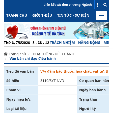
Liên kết các đơn vị trong Ngành
TRANG CHỦ
GIỚI THIỆU
TIN TỨC - SỰ KIỆN
HOẠT ĐỘN
Toggle
naviga
CHUYÊN NGHIỆP - TRÁCH NHIỆM - NĂNG ĐỘNG - MINH BẠ
Thứ 6, 7/8/2026
8
:
38
:
12
Trang chủ
HOẠT ĐỘNG ĐIỀU HÀNH
Văn bản chỉ đạo điều hành
Tiêu đề văn bản
V/v đảm bảo thuốc, hóa chất, vật tư, thi
Số hiệu
3110/SYT-NVD
Cơ quan ban hành
Phạm vi
Ngày ban hành
Ngày hiệu lực
Trạng thái
Loại tài liệu
Người ký