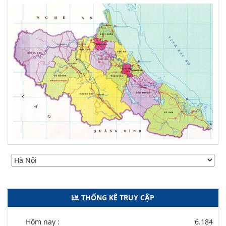
THỐNG KÊ TRUY CẬP
Hôm nay :
6.184