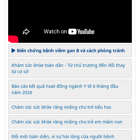
Biến chứng bệnh viêm gan B và cách phòng tránh
Khám sức khỏe toàn dân - Từ chủ trương đến đổi thay
từ cơ sở
Báo cáo kết quả hoạt động ngành Y tế 6 tháng đầu
năm 2026
Chăm sóc sức khỏe răng miệng cho trẻ tiểu học
Chăm sóc sức khỏe răng miệng cho trẻ em mầm non
Đổi mới toàn diện, vì sự hài lòng của người bệnh