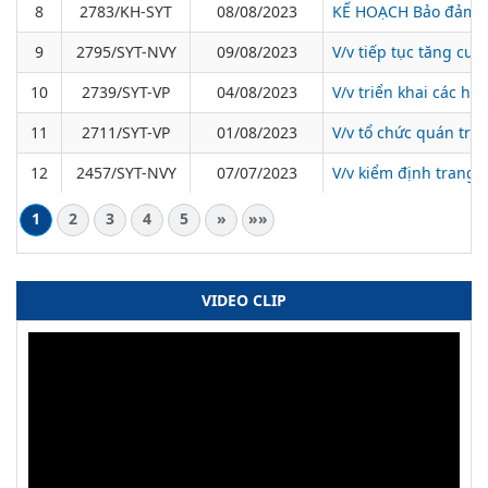
8
2783/KH-SYT
08/08/2023
KẾ HOẠCH Bảo đảm an 
9
2795/SYT-NVY
09/08/2023
V/v tiếp tục tăng cư
10
2739/SYT-VP
04/08/2023
V/v triển khai các 
11
2711/SYT-VP
01/08/2023
V/v tổ chức quán tri
12
2457/SYT-NVY
07/07/2023
V/v kiểm định trang th
1
2
3
4
5
»
»»
VIDEO CLIP