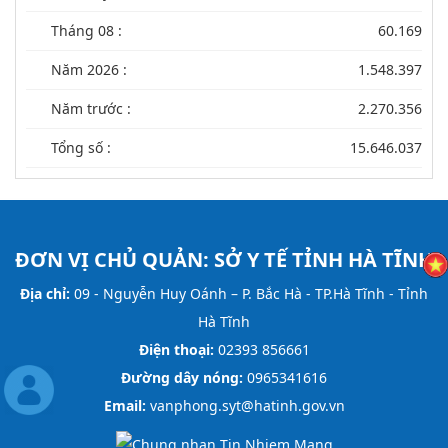
Tháng 08 :
60.169
Năm 2026 :
1.548.397
Năm trước :
2.270.356
Tổng số :
15.646.037
ĐƠN VỊ CHỦ QUẢN:
SỞ Y TẾ TỈNH HÀ TĨNH
Địa chỉ:
09 - Nguyễn Huy Oánh – P. Bắc Hà - TP.Hà Tĩnh - Tỉnh
Hà Tĩnh
Điện thoại:
02393 856661
Đường dây nóng:
0965341616
Email:
vanphong.syt@hatinh.gov.vn