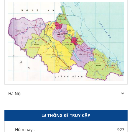
THỐNG KÊ TRUY CẬP
Hôm nay :
927