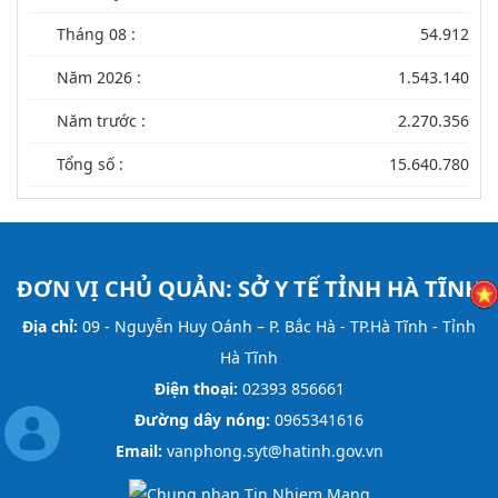
Tháng 08 :
54.912
Năm 2026 :
1.543.140
Năm trước :
2.270.356
Tổng số :
15.640.780
ĐƠN VỊ CHỦ QUẢN:
SỞ Y TẾ TỈNH HÀ TĨNH
Địa chỉ:
09 - Nguyễn Huy Oánh – P. Bắc Hà - TP.Hà Tĩnh - Tỉnh
Hà Tĩnh
Điện thoại:
02393 856661
Đường dây nóng:
0965341616
Email:
vanphong.syt@hatinh.gov.vn