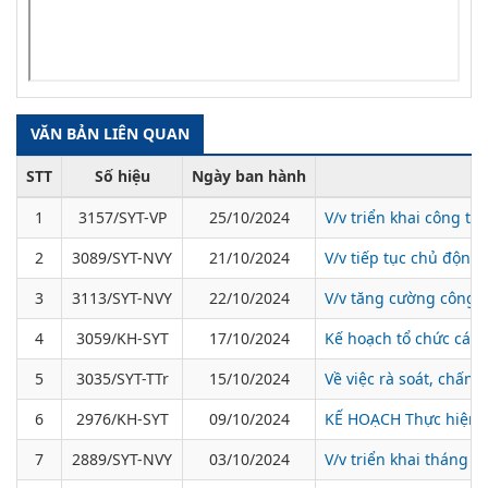
VĂN BẢN LIÊN QUAN
STT
Số hiệu
Ngày ban hành
1
3157/SYT-VP
25/10/2024
V/v triển khai công tá
2
3089/SYT-NVY
21/10/2024
V/v tiếp tục chủ động 
3
3113/SYT-NVY
22/10/2024
V/v tăng cường công 
4
3059/KH-SYT
17/10/2024
Kế hoạch tổ chức các 
5
3035/SYT-TTr
15/10/2024
Về việc rà soát, chấn
6
2976/KH-SYT
09/10/2024
KẾ HOẠCH Thực hiện k
7
2889/SYT-NVY
03/10/2024
V/v triển khai tháng 