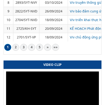
8
2893/SYT-NVY
03/10/2024
V/v truyền thông giáo
9
2822/SYT-NVD
26/09/2024
V/v bảo đảm cung ứng,
10
2704/SYT-NVD
18/09/2024
V/v triển khai thực h
11
2725/KH-SYT
20/09/2024
KẾ HOẠCH Phát động p
12
2701/SYT-VP
18/09/2024
V/v chủ động ứng phó t
1
2
3
4
5
»
»»
VIDEO CLIP