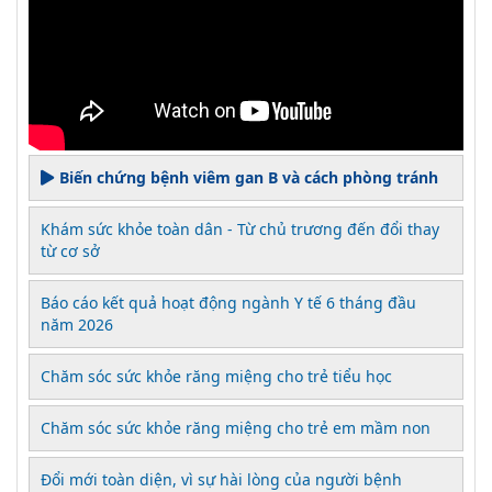
Biến chứng bệnh viêm gan B và cách phòng tránh
Khám sức khỏe toàn dân - Từ chủ trương đến đổi thay
từ cơ sở
Báo cáo kết quả hoạt động ngành Y tế 6 tháng đầu
năm 2026
Chăm sóc sức khỏe răng miệng cho trẻ tiểu học
Chăm sóc sức khỏe răng miệng cho trẻ em mầm non
Đổi mới toàn diện, vì sự hài lòng của người bệnh