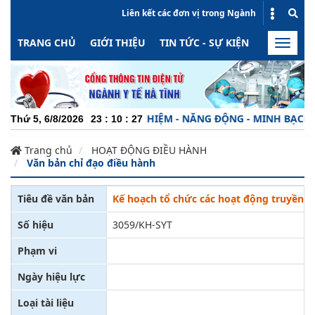
Liên kết các đơn vị trong Ngành
TRANG CHỦ
GIỚI THIỆU
TIN TỨC - SỰ KIỆN
HOẠT ĐỘN
Toggle
naviga
CHUYÊN NGHIỆP - TRÁCH NHIỆM - NĂNG ĐỘNG - MINH BẠCH - HI
Thứ 5, 6/8/2026
23
:
10
:
28
Trang chủ
HOẠT ĐỘNG ĐIỀU HÀNH
Văn bản chỉ đạo điều hành
Tiêu đề văn bản
Kế hoạch tổ chức các hoạt động truyền t
Số hiệu
3059/KH-SYT
Phạm vi
Ngày hiệu lực
Loại tài liệu