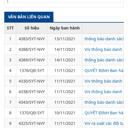
VĂN BẢN LIÊN QUAN
STT
Số hiệu
Ngày ban hành
1
4383/SYT-NVY
13/11/2021
thông báo danh sách b
2
4388/SYT-NVY
14/11/2021
V/v thông báo danh sác
3
4389/SYT-NVY
14/11/2021
thông báo danh sách b
4
1376/QĐ-SYT
11/11/2021
QUYẾT ĐỊNH Ban hành 
5
4330/SYT-NVY
11/11/2021
V/v thông báo danh sá
6
4338/SYT-NVY
11/11/2021
V/v thông báo danh sá
7
4343/SYT-NVY
11/11/2021
thông báo danh sách b
8
1370/QĐ-SYT
10/11/2021
QUYẾT ĐỊNH Ban hành K
9
4325/SYT-NVY
11/11/2021
V/v rà soát các đối tượ