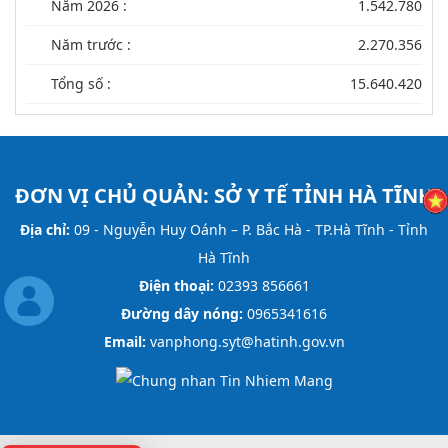
Năm 2026 :
1.542.780
Năm trước :
2.270.356
Tổng số :
15.640.420
ĐƠN VỊ CHỦ QUẢN:
SỞ Y TẾ TỈNH HÀ TĨNH
Địa chỉ:
09 - Nguyễn Huy Oánh – P. Bắc Hà - TP.Hà Tĩnh - Tỉnh
Hà Tĩnh
Điện thoại:
02393 856661
Đường dây nóng:
0965341616
Email:
vanphong.syt@hatinh.gov.vn