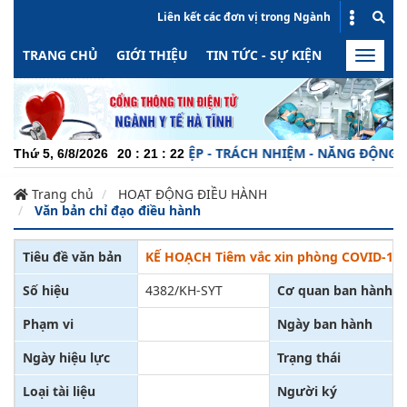
Liên kết các đơn vị trong Ngành
TRANG CHỦ
GIỚI THIỆU
TIN TỨC - SỰ KIỆN
HOẠT ĐỘN
Toggle
naviga
CHUYÊN NGHIỆP - TRÁCH NHIỆM - NĂNG ĐỘNG - MIN
Thứ 5, 6/8/2026
20
:
21
:
23
Trang chủ
HOẠT ĐỘNG ĐIỀU HÀNH
Văn bản chỉ đạo điều hành
Tiêu đề văn bản
KẾ HOẠCH Tiêm vắc xin phòng COVID-19 đợ
Số hiệu
4382/KH-SYT
Cơ quan ban hành
Phạm vi
Ngày ban hành
Ngày hiệu lực
Trạng thái
Loại tài liệu
Người ký