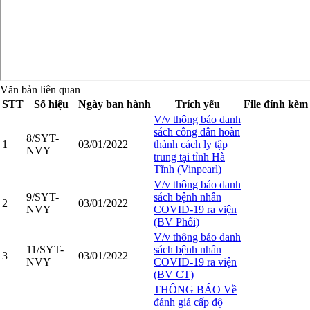
Văn bản liên quan
STT
Số hiệu
Ngày ban hành
Trích yếu
File đính kèm
V/v thông báo danh
sách công dân hoàn
8/SYT-
1
03/01/2022
thành cách ly tập
NVY
trung tại tỉnh Hà
Tĩnh (Vinpearl)
V/v thông báo danh
9/SYT-
sách bệnh nhân
2
03/01/2022
NVY
COVID-19 ra viện
(BV Phổi)
V/v thông báo danh
11/SYT-
sách bệnh nhân
3
03/01/2022
NVY
COVID-19 ra viện
(BV CT)
THÔNG BÁO Về
đánh giá cấp độ