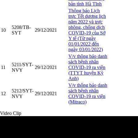
bàn tỉnh Hà Tĩnh
Thông báo Lịch
trực Tết dương lịch
năm 2022 và trực
5208/TB-
phòng, chống dịch
10
29/12/2021
SYT
COVID-19 của Sở
Y tế (Từ ngày
01/01/2022 đến
ngày 03/01/2022)
V/v thông báo danh
sách bệnh nhân
5211/SYT-
11
29/12/2021
COVID-19 ra viện
NVY
(TTYT huyện Kỳ
Anh)
V/v thông báo danh
5212/SYT-
sách bệnh nhân
12
29/12/2021
NVY
COVID-19 ra viện
(Mitraco)
Video Clip