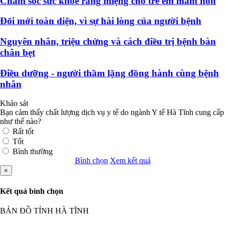
Chăm sóc sức khỏe răng miệng cho trẻ em mầm non
Đổi mới toàn diện, vì sự hài lòng của người bệnh
Nguyên nhân, triệu chứng và cách điều trị bệnh bàn
chân bẹt
Điều dưỡng - người thầm lặng đồng hành cùng bệnh
nhân
Khảo sát
Bạn cảm thấy chất lượng dịch vụ y tế do ngành Y tế Hà Tĩnh cung cấp
như thế nào?
Rất tốt
Tốt
Bình thường
Bình chọn
Xem kết quả
×
Kết quả bình chọn
BẢN ĐỒ TỈNH HÀ TĨNH