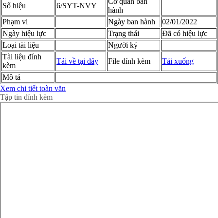
Cơ quan ban
Số hiệu
6/SYT-NVY
hành
Phạm vi
Ngày ban hành
02/01/2022
Ngày hiệu lực
Trạng thái
Đã có hiệu lực
Loại tài liệu
Người ký
Tài liệu đính
Tải về tại đây
File đính kèm
Tải xuống
kèm
Mô tả
Xem chi tiết toàn văn
Tập tin đính kèm