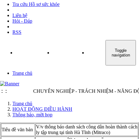
Tra cứu Hồ sơ sức khỏe
Liên hệ
Hỏi - Đáp
RSS
Toggle
TRANG CHỦ
GIỚI THIỆU
TIN TỨC - SỰ KIỆN
navigation
Trang chủ
:
:
CHUYÊN NGHIỆP - TRÁCH NHIỆM - NĂNG ĐỘNG
Trang chủ
HOẠT ĐỘNG ĐIỀU HÀNH
Thông báo, mời họp
V/v thông báo danh sách công dân hoàn thành cách
Tiêu đề văn bản
ly tập trung tại tỉnh Hà Tĩnh (Mitraco)