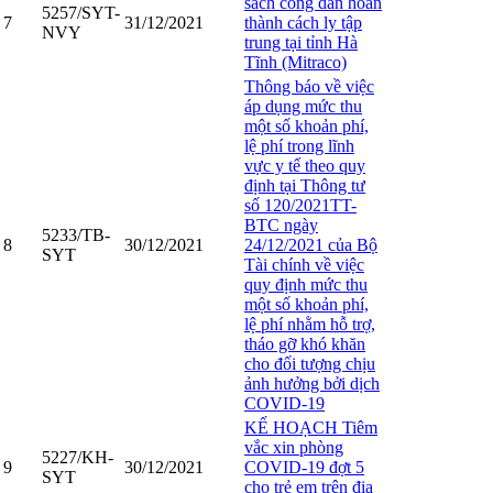
sách công dân hoàn
5257/SYT-
7
31/12/2021
thành cách ly tập
NVY
trung tại tỉnh Hà
Tĩnh (Mitraco)
Thông báo về việc
áp dụng mức thu
một số khoản phí,
lệ phí trong lĩnh
vực y tế theo quy
định tại Thông tư
số 120/2021TT-
BTC ngày
5233/TB-
8
30/12/2021
24/12/2021 của Bộ
SYT
Tài chính về việc
quy định mức thu
một số khoản phí,
lệ phí nhằm hỗ trợ,
tháo gỡ khó khăn
cho đối tượng chịu
ảnh hưởng bởi dịch
COVID-19
KẾ HOẠCH Tiêm
vắc xin phòng
5227/KH-
9
30/12/2021
COVID-19 đợt 5
SYT
cho trẻ em trên địa