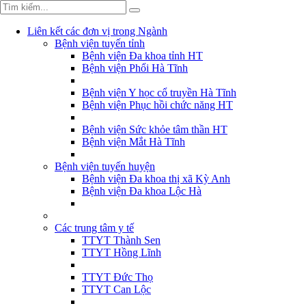
Liên kết các đơn vị trong Ngành
Bệnh viện tuyến tỉnh
Bệnh viện Đa khoa tỉnh HT
Bệnh viện Phổi Hà Tĩnh
Bệnh viện Y học cổ truyền Hà Tĩnh
Bệnh viện Phục hồi chức năng HT
Bệnh viện Sức khỏe tâm thần HT
Bệnh viện Mắt Hà Tĩnh
Bệnh viện tuyến huyện
Bệnh viện Đa khoa thị xã Kỳ Anh
Bệnh viện Đa khoa Lộc Hà
Các trung tâm y tế
TTYT Thành Sen
TTYT Hồng Lĩnh
TTYT Đức Thọ
TTYT Can Lộc