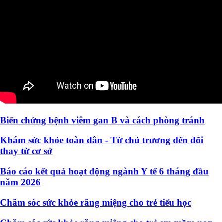
Biến chứng bệnh viêm gan B và cách phòng tránh
Khám sức khỏe toàn dân - Từ chủ trương đến đổi
thay từ cơ sở
Báo cáo kết quả hoạt động ngành Y tế 6 tháng đầu
năm 2026
Chăm sóc sức khỏe răng miệng cho trẻ tiểu học