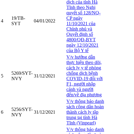
dịch của tỉnh Hà
Tĩnh theo Nghị
quyết số 128/NQ-
19/TB-
CP ngày
4
04/01/2022
SYT
11/10/2021 của
Chính phủ và
Quyết định số
4800/QĐ-BYT
ngày 12/10/2021
của Bộ Y tế
V/v hướng dẫn
thực hiện theo dõi,
cách ly y tế phòng
5269/SYT-
chống dịch bệnh
5
31/12/2021
NVY
COVID-19 đối với
F1, người nhập
cảnh và người
đến/về địa phương
V/v thông báo danh
sách công dân hoàn
5256/SYT-
6
31/12/2021
thành cách ly tập
NVY
trung tại tỉnh Hà
Tĩnh (Vinpearl)
V/v thông báo danh