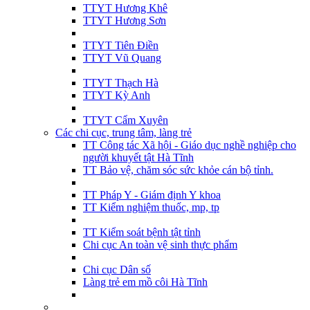
TTYT Hương Khê
TTYT Hương Sơn
TTYT Tiên Điền
TTYT Vũ Quang
TTYT Thạch Hà
TTYT Kỳ Anh
TTYT Cẩm Xuyên
Các chi cục, trung tâm, làng trẻ
TT Công tác Xã hội - Giáo dục nghề nghiệp cho
người khuyết tật Hà Tĩnh
TT Bảo vệ, chăm sóc sức khỏe cán bộ tỉnh.
TT Pháp Y - Giám định Y khoa
TT Kiểm nghiệm thuốc, mp, tp
TT Kiểm soát bệnh tật tỉnh
Chi cục An toàn vệ sinh thực phẩm
Chi cục Dân số
Làng trẻ em mồ côi Hà Tĩnh