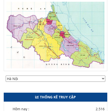
THỐNG KÊ TRUY CẬP
Hôm nay :
2.516