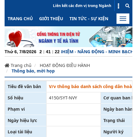
Liên kết các đơn vị trong Ngành
TRANG CHỦ
GIỚI THIỆU
TIN TỨC - SỰ KIỆN
HOẠT ĐỘN
Toggle
naviga
HUYÊN NGHIỆP - TRÁCH NHIỆM - NĂNG ĐỘNG - MINH BẠCH - HI
Thứ 6, 7/8/2026
2
:
41
:
23
Trang chủ
HOẠT ĐỘNG ĐIỀU HÀNH
Thông báo, mời họp
Tiêu đề văn bản
V/v thông báo danh sách công dân hoàn th
Số hiệu
4150/SYT-NVY
Cơ quan ban h
Phạm vi
Ngày ban hành
Ngày hiệu lực
Trạng thái
Loại tài liệu
Người ký