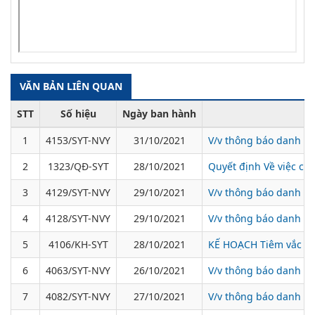
VĂN BẢN LIÊN QUAN
STT
Số hiệu
Ngày ban hành
1
4153/SYT-NVY
31/10/2021
V/v thông báo danh sá
2
1323/QĐ-SYT
28/10/2021
Quyết định Về việc c
3
4129/SYT-NVY
29/10/2021
V/v thông báo danh sá
4
4128/SYT-NVY
29/10/2021
V/v thông báo danh sá
5
4106/KH-SYT
28/10/2021
KẾ HOẠCH Tiêm vắc xin
6
4063/SYT-NVY
26/10/2021
V/v thông báo danh sá
7
4082/SYT-NVY
27/10/2021
V/v thông báo danh sá