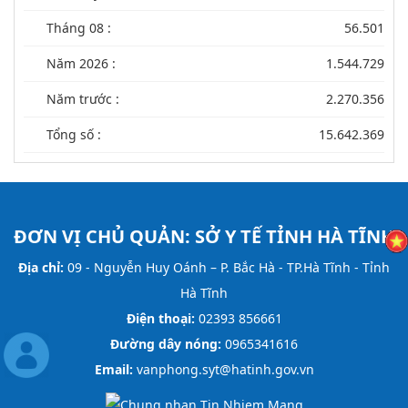
Tháng 08 :
56.501
Năm 2026 :
1.544.729
Năm trước :
2.270.356
Tổng số :
15.642.369
ĐƠN VỊ CHỦ QUẢN:
SỞ Y TẾ TỈNH HÀ TĨNH
Địa chỉ:
09 - Nguyễn Huy Oánh – P. Bắc Hà - TP.Hà Tĩnh - Tỉnh
Hà Tĩnh
Điện thoại:
02393 856661
Đường dây nóng:
0965341616
Email:
vanphong.syt@hatinh.gov.vn