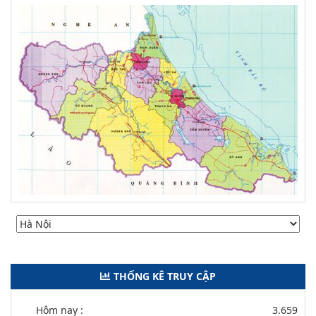
THỐNG KÊ TRUY CẬP
Hôm nay :
3.659