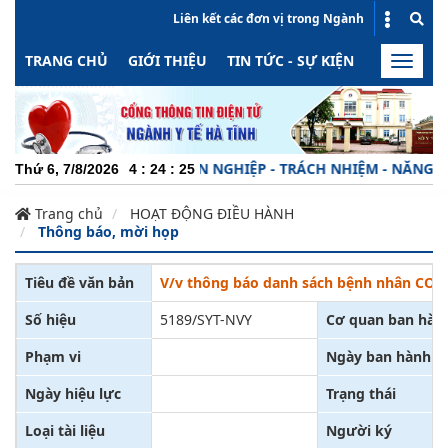
Liên kết các đơn vị trong Ngành
TRANG CHỦ
GIỚI THIỆU
TIN TỨC - SỰ KIỆN
HOẠT ĐỘN
Toggle
naviga
CHUYÊN NGHIỆP - TRÁCH NHIỆM - NĂNG ĐỘNG
Thứ 6, 7/8/2026
4
:
24
:
25
Trang chủ
HOẠT ĐỘNG ĐIỀU HÀNH
Thông báo, mời họp
Tiêu đề văn bản
V/v thông báo danh sách bệnh nhân COVI
Số hiệu
5189/SYT-NVY
Cơ quan ban hàn
Phạm vi
Ngày ban hành
Ngày hiệu lực
Trạng thái
Loại tài liệu
Người ký