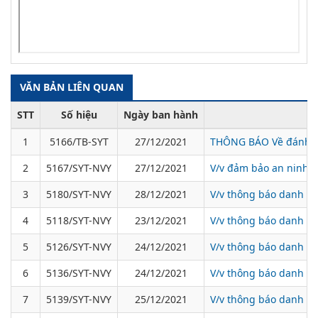
VĂN BẢN LIÊN QUAN
STT
Số hiệu
Ngày ban hành
1
5166/TB-SYT
27/12/2021
THÔNG BÁO Về đánh giá
2
5167/SYT-NVY
27/12/2021
V/v đảm bảo an ninh t
3
5180/SYT-NVY
28/12/2021
V/v thông báo danh sác
4
5118/SYT-NVY
23/12/2021
V/v thông báo danh sác
5
5126/SYT-NVY
24/12/2021
V/v thông báo danh sá
6
5136/SYT-NVY
24/12/2021
V/v thông báo danh sá
7
5139/SYT-NVY
25/12/2021
V/v thông báo danh sác