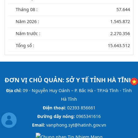
Tháng 08 :
57.644
Năm 2026 :
1.545.872
Năm trước :
2.270.356
Tổng số :
15.643.512
ĐƠN VỊ CHỦ QUẢN:
SỞ Y TẾ TỈNH HÀ TĨNH
Địa chỉ:
09 - Nguyễn Huy Oánh – P. Bắc Hà - TP.Hà Tĩnh - Tỉnh
Hà Tĩnh
Điện thoại:
02393 856661
Đường dây nóng:
0965341616
Email:
vanphong.syt@hatinh.gov.vn