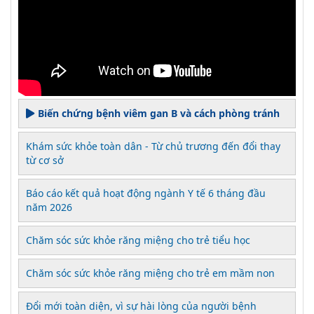
Biến chứng bệnh viêm gan B và cách phòng tránh
Khám sức khỏe toàn dân - Từ chủ trương đến đổi thay
từ cơ sở
Báo cáo kết quả hoạt động ngành Y tế 6 tháng đầu
năm 2026
Chăm sóc sức khỏe răng miệng cho trẻ tiểu học
Chăm sóc sức khỏe răng miệng cho trẻ em mầm non
Đổi mới toàn diện, vì sự hài lòng của người bệnh