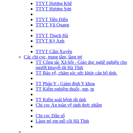
TTYT Hương Khê
TTYT Hương Sơn
TTYT Tiên Điền
TTYT Vũ Quang
TTYT Thạch Hà
TTYT Kỳ Anh
TTYT Cẩm Xuyên
Các chi cục, trung tâm, làng trẻ
TT Công tác Xã hội - Giáo dục nghề nghiệp cho
người khuyết tật Hà Tĩnh
TT Bảo vệ, chăm sóc sức khỏe cán bộ tỉnh.
TT Pháp Y - Giám định Y khoa
TT Kiểm nghiệm thuốc, mp, tp
TT Kiểm soát bệnh tật tỉnh
Chi cục An toàn vệ sinh thực phẩm
Chi cục Dân số
Làng trẻ em mồ côi Hà Tĩnh