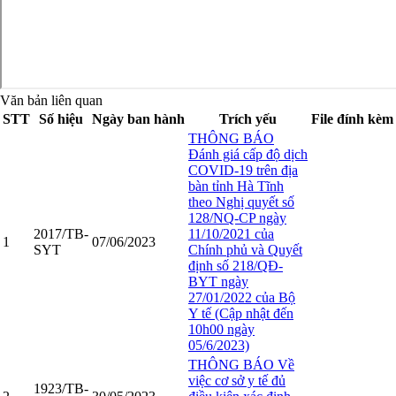
Văn bản liên quan
STT
Số hiệu
Ngày ban hành
Trích yếu
File đính kèm
THÔNG BÁO
Đánh giá cấp độ dịch
COVID-19 trên địa
bàn tỉnh Hà Tĩnh
theo Nghị quyết số
128/NQ-CP ngày
2017/TB-
11/10/2021 của
1
07/06/2023
SYT
Chính phủ và Quyết
định số 218/QĐ-
BYT ngày
27/01/2022 của Bộ
Y tế (Cập nhật đến
10h00 ngày
05/6/2023)
THÔNG BÁO Về
việc cơ sở y tế đủ
1923/TB-