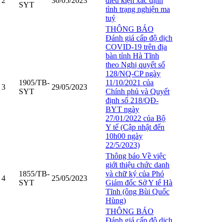
2
30/05/2023
điều kiện xác định
SYT
tình trạng nghiện ma
tuý
THÔNG BÁO
Đánh giá cấp độ dịch
COVID-19 trên địa
bàn tỉnh Hà Tĩnh
theo Nghị quyết số
128/NQ-CP ngày
1905/TB-
11/10/2021 của
3
29/05/2023
SYT
Chính phủ và Quyết
định số 218/QĐ-
BYT ngày
27/01/2022 của Bộ
Y tế (Cập nhật đến
10h00 ngày
22/5/2023)
Thông báo Về việc
giới thiệu chức danh
1855/TB-
và chữ ký của Phó
4
25/05/2023
SYT
Giám đốc Sở Y tế Hà
Tĩnh (ông Bùi Quốc
Hùng)
THÔNG BÁO
Đánh giá cấp độ dịch