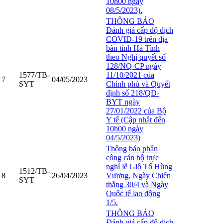
10h00 ngày
08/5/2023).
THÔNG BÁO
Đánh giá cấp độ dịch
COVID-19 trên địa
bàn tỉnh Hà Tĩnh
theo Nghị quyết số
128/NQ-CP ngày
1577/TB-
11/10/2021 của
7
04/05/2023
SYT
Chính phủ và Quyết
định số 218/QĐ-
BYT ngày
27/01/2022 của Bộ
Y tế (Cập nhật đến
10h00 ngày
04/5/2023)
Thông báo phân
công cán bộ trực
nghỉ lễ Giỗ Tổ Hùng
1512/TB-
8
26/04/2023
Vương, Ngày Chiến
SYT
thắng 30/4 và Ngày
Quốc tế lao động
1/5.
THÔNG BÁO
Đánh giá cấp độ dịch