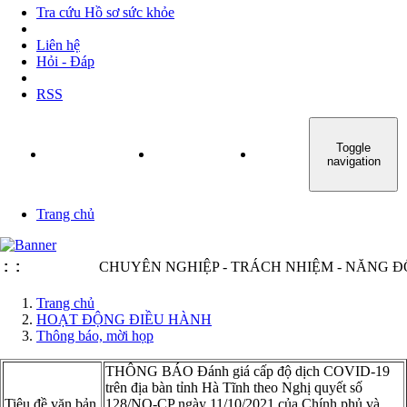
Tra cứu Hồ sơ sức khỏe
Liên hệ
Hỏi - Đáp
RSS
Toggle
TRANG CHỦ
GIỚI THIỆU
TIN TỨC - SỰ KIỆN
navigation
Trang chủ
:
:
CHUYÊN NGHIỆP - TRÁCH NHIỆM - NĂNG ĐỘNG -
Trang chủ
HOẠT ĐỘNG ĐIỀU HÀNH
Thông báo, mời họp
THÔNG BÁO Đánh giá cấp độ dịch COVID-19
trên địa bàn tỉnh Hà Tĩnh theo Nghị quyết số
Tiêu đề văn bản
128/NQ-CP ngày 11/10/2021 của Chính phủ và