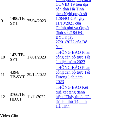
COVID-19 trên địa
bàn tỉnh Hà Tĩnh
theo Nghị quyết số
1496/TB-
128/NQ-CP ngày
9
25/04/2023
SYT
11/10/2021 của
Chính phủ và Quyết
định số 218/QĐ-
BYT ngày
27/01/2022 của Bộ
Y tế
THÔNG BÁO Phân
142/ TB-
10
17/01/2023
công cán bộ trực Tết
SYT
âm lịch năm 2023
THÔNG BÁO Phân
4394/
công cán bộ trực Tết
11
29/12/2022
TB-SYT
Dương lịch năm
2023
THÔNG BÁO Kết
quả xét tặng danh
3766/TB-
12
11/11/2022
hiệu "Thầy thuốc Ưu
HĐXT
tú" lần thứ 14, tỉnh
Hà Tĩnh
Video Clip