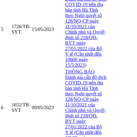
COVID-19 trên địa
bàn tỉnh Hà Tĩnh
theo Nghị quyết số
128/NQ-CP ngày
1726/TB-
11/10/2021 của
5
15/05/2023
SYT
Chính phủ và Quyết
định số 218/QĐ-
BYT ngày
27/01/2022 của Bộ
Y tế (Cập nhật đến
10h00 ngày
15/5/2023)
THÔNG BÁO
Đánh giá cấp độ dịch
COVID-19 trên địa
bàn tỉnh Hà Tĩnh
theo Nghị quyết số
128/NQ-CP ngày
1652/TB-
11/10/2021 của
6
09/05/2023
SYT
Chính phủ và Quyết
định số 218/QĐ-
BYT ngày
27/01/2022 của Bộ
Y tế (Cập nhật đến