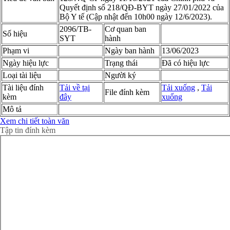
Quyết định số 218/QĐ-BYT ngày 27/01/2022 của
Bộ Y tế (Cập nhật đến 10h00 ngày 12/6/2023).
2096/TB-
Cơ quan ban
Số hiệu
SYT
hành
Phạm vi
Ngày ban hành
13/06/2023
Ngày hiệu lực
Trạng thái
Đã có hiệu lực
Loại tài liệu
Người ký
Tài liệu đính
Tải về tại
Tải xuống
,
Tải
File đính kèm
kèm
đây
xuống
Mô tả
Xem chi tiết toàn văn
Tập tin đính kèm