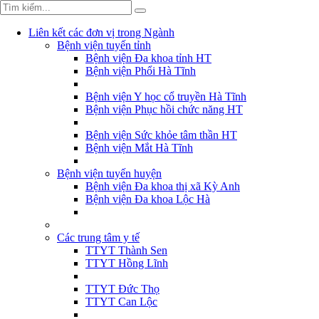
Liên kết các đơn vị trong Ngành
Bệnh viện tuyến tỉnh
Bệnh viện Đa khoa tỉnh HT
Bệnh viện Phổi Hà Tĩnh
Bệnh viện Y học cổ truyền Hà Tĩnh
Bệnh viện Phục hồi chức năng HT
Bệnh viện Sức khỏe tâm thần HT
Bệnh viện Mắt Hà Tĩnh
Bệnh viện tuyến huyện
Bệnh viện Đa khoa thị xã Kỳ Anh
Bệnh viện Đa khoa Lộc Hà
Các trung tâm y tế
TTYT Thành Sen
TTYT Hồng Lĩnh
TTYT Đức Thọ
TTYT Can Lộc