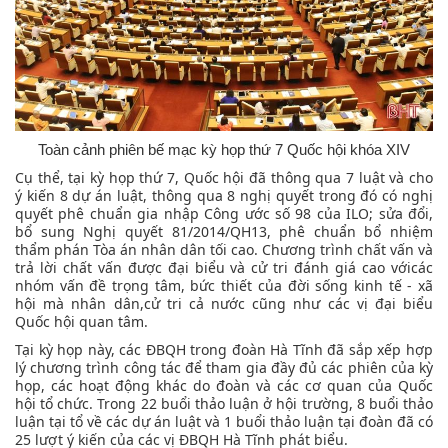
Toàn cảnh phiên bế mạc kỳ họp thứ 7 Quốc hội khóa XIV
Cụ thể, tại kỳ họp thứ 7, Quốc hội đã thông qua 7 luật và cho
ý kiến 8 dự án luật, thông qua 8 nghị quyết trong đó có nghị
quyết phê chuẩn gia nhập Công ước số 98 của ILO; sửa đổi,
bổ sung Nghị quyết 81/2014/QH13, phê chuẩn bổ nhiệm
thẩm phán Tòa án nhân dân tối cao. Chương trình chất vấn và
trả lời chất vấn được đại biểu và cử tri đánh giá cao vớicác
nhóm vấn đề trọng tâm, bức thiết của đời sống kinh tế - xã
hội mà nhân dân,cử tri cả nước cũng như các vị đại biểu
Quốc hội quan tâm.
Tại kỳ họp này, các ĐBQH trong đoàn Hà Tĩnh đã sắp xếp hợp
lý chương trình công tác để tham gia đầy đủ các phiên của kỳ
họp, các hoạt động khác do đoàn và các cơ quan của Quốc
hội tổ chức. Trong 22 buổi thảo luận ở hội trường, 8 buổi thảo
luận tại tổ về các dự án luật và 1 buổi thảo luận tại đoàn đã có
25 lượt ý kiến của các vị ĐBQH Hà Tĩnh phát biểu.