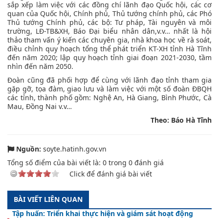
sắp xếp làm việc với các đồng chí lãnh đạo Quốc hội, các cơ
quan của Quốc hội, Chính phủ, Thủ tướng chính phủ, các Phó
Thủ tướng Chính phủ, các bộ: Tư pháp, Tài nguyên và môi
trường, LĐ-TB&XH, Báo Đại biểu nhân dân,v.v… nhất là hội
thảo tham vấn ý kiến các chuyên gia, nhà khoa học về rà soát,
điều chỉnh quy hoạch tổng thể phát triển KT-XH tỉnh Hà Tĩnh
đến năm 2020; lập quy hoạch tỉnh giai đoạn 2021-2030, tầm
nhìn đến năm 2050.
Đoàn cũng đã phối hợp để cùng với lãnh đạo tỉnh tham gia
gặp gỡ, tọa đàm, giao lưu và làm việc với một số đoàn ĐBQH
các tỉnh, thành phố gồm: Nghệ An, Hà Giang, Bình Phước, Cà
Mau, Đồng Nai v.v…
Theo: Báo Hà Tĩnh
Nguồn:
soyte.hatinh.gov.vn
Tổng số điểm của bài viết là:
0
trong
0
đánh giá
Click để đánh giá bài viết
BÀI VIẾT LIÊN QUAN
Tập huấn: Triển khai thực hiện và giám sát hoạt động