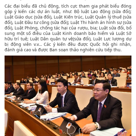
Các đại biểu đã chủ động, tích cực tham gia phát biểu đóng
góp ý kiến các dự án luật, như: Bộ luật Lao động (sửa đổi);
Luật Giáo dục (sửa đổi), Luật Kiến trúc, Luật Quản lý thuế (sửa
đổi), Luật Đầu tư công (sửa đổi); Luật Thi hành án hình sự (sửa
đổi), Luật Phòng, chống tác hại của rượu, bia; Luật sửa đổi, bổ
sung một số điều của Luật Kinh doanh bảo hiểm và Luật Sở
hữu trí tuệ; Luật Dân quân tự vệ(sửa đổi), Luật Lực lượng dự
bị động viên v.v… Các ý kiến đều được Quốc hội ghi nhận,
đánh giá cao và được Ban soạn thảo nghiên cứu tiếp thu.