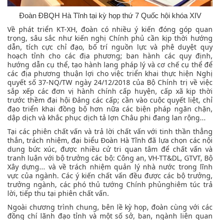
Đoàn ĐBQH Hà Tĩnh tại kỳ họp thứ 7 Quốc hội khóa XIV
Về phát triển KT-XH, đoàn có nhiều ý kiến đóng góp quan
trọng, sâu sắc như kiến nghị Chính phủ cần kịp thời hướng
dẫn, tích cực chỉ đạo, bố trí nguồn lực và phê duyệt quy
hoạch tỉnh cho các địa phương; ban hành các quy định,
hướng dẫn cụ thể, tạo hành lang pháp lý và cơ chế cụ thể để
các địa phương thuận lợi cho việc triển khai thực hiện Nghị
quyết số 37-NQ/TW ngày 24/12/2018 của Bộ Chính trị về việc
sắp xếp các đơn vị hành chính cấp huyện, cấp xã kịp thời
trước thềm đại hội Đảng các cấp; cần vào cuộc quyết liệt, chỉ
đạo triển khai đồng bộ hơn nữa các biện pháp ngăn chặn,
dập dịch và khắc phục dịch tả lợn Châu phi đang lan rộng...
Tại các phiên chất vấn và trả lời chất vấn với tinh thần thẳng
thắn, trách nhiệm, đại biểu Đoàn Hà Tĩnh đã lựa chọn các nội
dung bức xúc, được nhiều cử tri quan tâm để chất vấn và
tranh luận với bộ trưởng các bộ: Công an, VH-TT&DL, GTVT, Bộ
Xây dựng... và về trách nhiệm quản lý nhà nước trong lĩnh
vực của ngành. Các ý kiến chất vấn đều được các bộ trưởng,
trưởng ngành, các phó thủ tướng Chính phủnghiêm túc trả
lời, tiếp thu tại phiên chất vấn.
Ngoài chương trình chung, bên lề kỳ họp, đoàn cùng với các
đồng chí lãnh đạo tỉnh và một số sở, ban, ngành liên quan