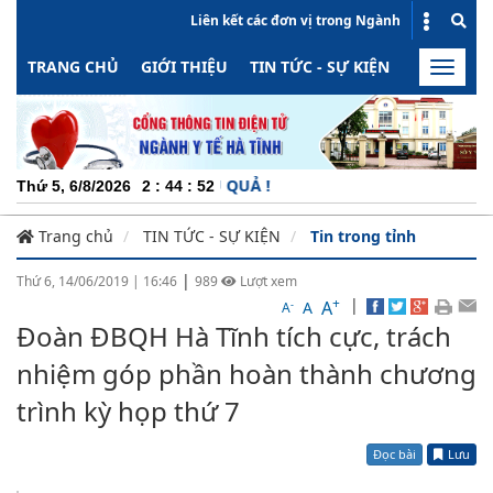
Liên kết các đơn vị trong Ngành
TRANG CHỦ
GIỚI THIỆU
TIN TỨC - SỰ KIỆN
HOẠT ĐỘN
Toggle
naviga
G - MINH BẠCH - HIỆU QUẢ !
Thứ 5, 6/8/2026
2
:
44
:
52
Trang chủ
TIN TỨC - SỰ KIỆN
Tin trong tỉnh
|
Thứ 6, 14/06/2019
|
16:46
989
Lượt xem
+
|
A
-
A
A
Đoàn ĐBQH Hà Tĩnh tích cực, trách
nhiệm góp phần hoàn thành chương
trình kỳ họp thứ 7
Đọc bài
Lưu