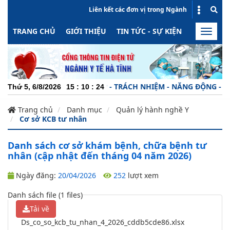
Liên kết các đơn vị trong Ngành
TRANG CHỦ
GIỚI THIỆU
TIN TỨC - SỰ KIỆN
HOẠT ĐỘN
Toggle
naviga
CHUYÊN NGHIỆP - TRÁCH NHIỆM - NĂNG ĐỘNG - MIN
Thứ 5, 6/8/2026
15
:
10
:
24
Trang chủ
Danh mục
Quản lý hành nghề Y
Cơ sở KCB tư nhân
Danh sách cơ sở khám bệnh, chữa bệnh tư
nhân (cập nhật đến tháng 04 năm 2026)
Ngày đăng:
20/04/2026
252
lượt xem
Danh sách file (1 files)
Tải về
Ds_co_so_kcb_tu_nhan_4_2026_cddb5cde86.xlsx