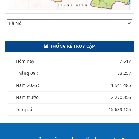
THỐNG KÊ TRUY CẬP
Hôm nay :
7.617
Tháng 08 :
53.257
Năm 2026 :
1.541.485
Năm trước :
2.270.356
Tổng số :
15.639.125