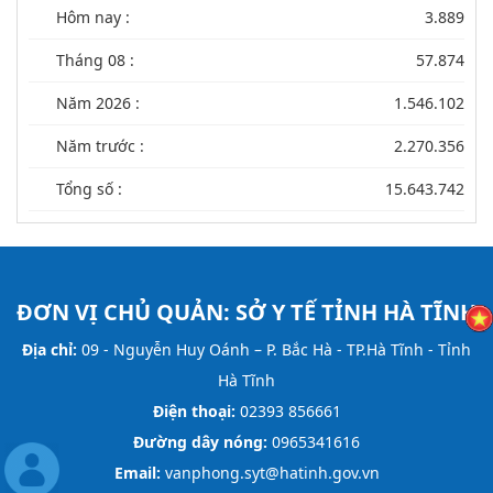
Hôm nay :
3.889
Tháng 08 :
57.874
Năm 2026 :
1.546.102
Năm trước :
2.270.356
Tổng số :
15.643.742
ĐƠN VỊ CHỦ QUẢN:
SỞ Y TẾ TỈNH HÀ TĨNH
Địa chỉ:
09 - Nguyễn Huy Oánh – P. Bắc Hà - TP.Hà Tĩnh - Tỉnh
Hà Tĩnh
Điện thoại:
02393 856661
Đường dây nóng:
0965341616
Email:
vanphong.syt@hatinh.gov.vn