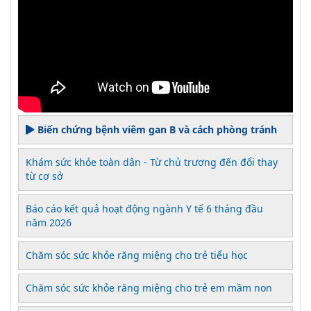
Biến chứng bệnh viêm gan B và cách phòng tránh
Khám sức khỏe toàn dân - Từ chủ trương đến đổi thay
từ cơ sở
Báo cáo kết quả hoạt động ngành Y tế 6 tháng đầu
năm 2026
Chăm sóc sức khỏe răng miệng cho trẻ tiểu học
Chăm sóc sức khỏe răng miệng cho trẻ em mầm non