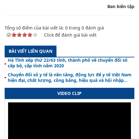
Ban biên tập
Tổng số điểm của bài viết là:
0
trong
0
đánh giá
Click để đánh giá bài viết
BÀI VIẾT LIÊN QUAN
Hà Tĩnh xếp thứ 22/63 tỉnh, thành phố về chuyển đổi số
cấp bộ, cấp tỉnh năm 2020
Chuyển đổi số y tế là nền tảng, động lực để y tế Việt Nam
hiện đại, chất lượng, công bằng, hiệu quả và hội nhập
quốc tế
VIDEO CLIP