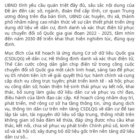
UBND tỉnh yêu cầu quán triệt đầy đủ, sâu sắc nội dung của
Đề án đến các sở, ngành, đoàn thể cấp tỉnh, cơ quan Trung
ương đóng trên địa bàn tỉnh, UBND các huyện, thị xã, thành
phố nhằm nâng cao nhận thức về sự cần thiết phát triển ứng
dụng dữ liệu về dân cư, định danh và xác thực điện tử phục
vụ chuyển đổi số Quốc gia giai đoạn 2022 - 2025, tầm nhìn
đến năm 2030 để triển khai thực hiện nghiêm túc, đúng quy
định.
Mục đích của Kế hoạch là ứng dụng Cơ sở dữ liệu Quốc gia
(CSDLQG) về dân cư, Hệ thống định danh và xác thực điện tử,
Thẻ Căn cước công dân gắn chip điện tử trong công cuộc
chuyển đổi số Quốc gia một cách linh hoạt, sáng tạo để phục
vụ 05 nhóm tiện ích về giải quyết thủ tục hành chính và cung
cấp dịch vụ công trực tuyến; phát triển kinh tế - xã hội; phục
vụ công dân số; hoàn thiện hệ sinh thái phục vụ kết nối, khai
thác, bổ sung làm giàu dữ liệu dân cư và phục vụ chỉ đạo,
điều hành của lãnh đạo các cấp. Kế hoạch cũng nhằm duy trì,
phát triển, mở rộng cơ sở hạ tầng thông tin, ứng dụng dịch
vụ, thông tin dân cư trên nền tảng CSDLQG về dân cư để tạo
lập tài sản, tài nguyên dữ liệu số tập trung, thống nhất trên
không gian số bảo đảm kế thừa, đáp ứng được nhu cầu khai
thác, kết nối, chia sẻ phục vụ phát triển Chính phủ số, kinh tế
số và xã hội số; xây dựng bộ dữ liệu gốc trên nền tảng dữ liệu
dân cư số…