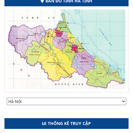
BẢN ĐỒ TỈNH HÀ TĨNH
THỐNG KÊ TRUY CẬP