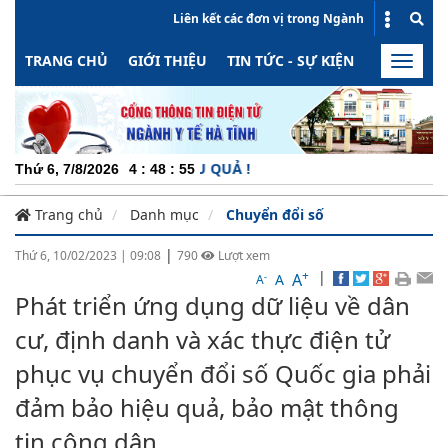
Liên kết các đơn vị trong Ngành
TRANG CHỦ
GIỚI THIỆU
TIN TỨC - SỰ KIỆN
HOẠT ĐỘN
Toggle
naviga
ỘNG - MINH BẠCH - HIỆU QUẢ !
Thứ 6, 7/8/2026
4
:
48
:
56
Trang chủ
Danh mục
Chuyển đổi số
|
Thứ 6, 10/02/2023
|
09:08
790
Lượt xem
+
|
A
-
A
A
Phát triển ứng dụng dữ liệu về dân
cư, định danh và xác thực điện tử
phục vụ chuyển đổi số Quốc gia phải
đảm bảo hiệu quả, bảo mật thông
tin công dân