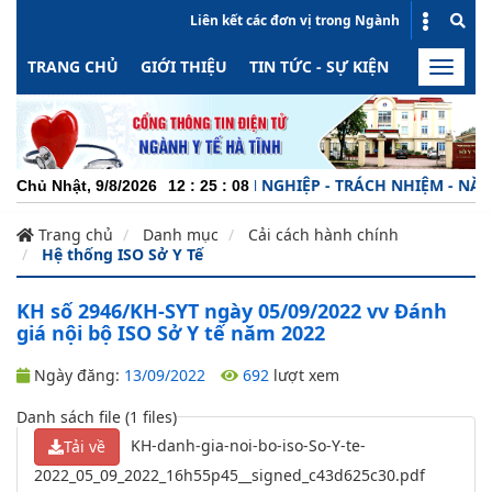
Liên kết các đơn vị trong Ngành
TRANG CHỦ
GIỚI THIỆU
TIN TỨC - SỰ KIỆN
HOẠT ĐỘN
Toggle
naviga
CHUYÊN NGHIỆP - TRÁCH NHIỆM - NĂNG 
Chủ Nhật, 9/8/2026
12
:
25
:
09
Trang chủ
Danh mục
Cải cách hành chính
Hệ thống ISO Sở Y Tế
KH số 2946/KH-SYT ngày 05/09/2022 vv Đánh
giá nội bộ ISO Sở Y tế năm 2022
Ngày đăng:
13/09/2022
692
lượt xem
Danh sách file (1 files)
KH-danh-gia-noi-bo-iso-So-Y-te-
Tải về
2022_05_09_2022_16h55p45__signed_c43d625c30.pdf