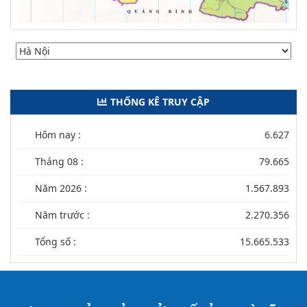
THỐNG KÊ TRUY CẬP
Hôm nay :
6.627
Tháng 08 :
79.665
Năm 2026 :
1.567.893
Năm trước :
2.270.356
Tổng số :
15.665.533