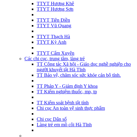
TTYT Hương Khê
TTYT Hương Sơn
TTYT Tiên Điền
TTYT Vũ Quang
TTYT Thạch Hà
TTYT Kỳ Anh
TTYT Cẩm Xuyên
Các chi cục, trung tâm, làng trẻ
TT Công tác Xã hội - Giáo dục nghề nghiệp cho
người khuyết tật Hà Tĩnh
TT Bảo vệ, chăm sóc sức khỏe cán bộ tỉnh.
TT Pháp Y - Giám định Y khoa
TT Kiểm nghiệm thuốc, mp, tp
TT Kiểm soát bệnh tật tỉnh
Chi cục An toàn vệ sinh thực phẩm
Chi cục Dân số
Làng trẻ em mồ côi Hà Tĩnh