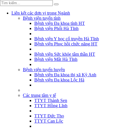
Liên kết các đơn vị trong Ngành
Bệnh viện tuyến tỉnh
Bệnh viện Đa khoa tỉnh HT
Bệnh viện Phổi Hà Tĩnh
Bệnh viện Y học cổ truyền Hà Tĩnh
Bệnh viện Phục hồi chức năng HT
Bệnh viện Sức khỏe tâm thần HT
Bệnh viện Mắt Hà Tĩnh
Bệnh viện tuyến huyện
Bệnh viện Đa khoa thị xã Kỳ Anh
Bệnh viện Đa khoa Lộc Hà
Các trung tâm y tế
TTYT Thành Sen
TTYT Hồng Lĩnh
TTYT Đức Thọ
TTYT Can Lộc