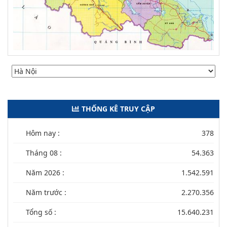
THỐNG KÊ TRUY CẬP
Hôm nay :
378
Tháng 08 :
54.363
Năm 2026 :
1.542.591
Năm trước :
2.270.356
Tổng số :
15.640.231