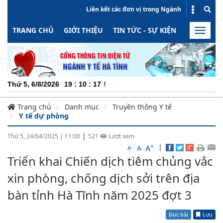
Liên kết các đơn vị trong Ngành
TRANG CHỦ
GIỚI THIỆU
TIN TỨC - SỰ KIỆN
HOẠT ĐỘN
Toggle
naviga
CHUYÊ
Thứ 5, 6/8/2026
19
:
10
:
18
Trang chủ
Danh mục
Truyền thông Y tế
Y tế dự phòng
|
Thứ 5, 24/04/2025
|
11:00
521
Lượt xem
+
|
A
-
A
A
Triển khai Chiến dịch tiêm chủng vắc
xin phòng, chống dịch sởi trên địa
bàn tỉnh Hà Tĩnh năm 2025 đợt 3
Đọc bài
Lưu