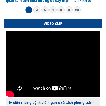
quan tâm đến điều dưỡng để đẩy mạnh nền kinh tế”
1
2
3
4
5
»
»»
VIDEO CLIP
Biến chứng bệnh viêm gan B và cách phòng tránh