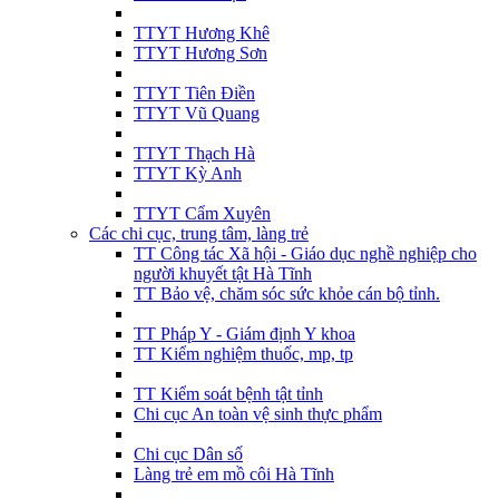
TTYT Hương Khê
TTYT Hương Sơn
TTYT Tiên Điền
TTYT Vũ Quang
TTYT Thạch Hà
TTYT Kỳ Anh
TTYT Cẩm Xuyên
Các chi cục, trung tâm, làng trẻ
TT Công tác Xã hội - Giáo dục nghề nghiệp cho
người khuyết tật Hà Tĩnh
TT Bảo vệ, chăm sóc sức khỏe cán bộ tỉnh.
TT Pháp Y - Giám định Y khoa
TT Kiểm nghiệm thuốc, mp, tp
TT Kiểm soát bệnh tật tỉnh
Chi cục An toàn vệ sinh thực phẩm
Chi cục Dân số
Làng trẻ em mồ côi Hà Tĩnh