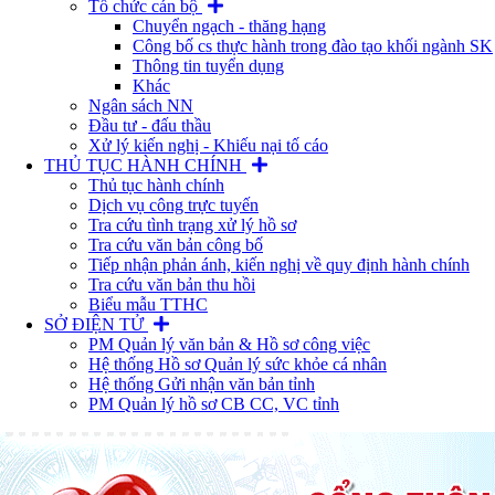
Tổ chức cán bộ
Chuyển ngạch - thăng hạng
Công bố cs thực hành trong đào tạo khối ngành SK
Thông tin tuyển dụng
Khác
Ngân sách NN
Đầu tư - đấu thầu
Xử lý kiến nghị - Khiếu nại tố cáo
THỦ TỤC HÀNH CHÍNH
Thủ tục hành chính
Dịch vụ công trực tuyến
Tra cứu tình trạng xử lý hồ sơ
Tra cứu văn bản công bố
Tiếp nhận phản ánh, kiến nghị về quy định hành chính
Tra cứu văn bản thu hồi
Biểu mẫu TTHC
SỞ ĐIỆN TỬ
PM Quản lý văn bản & Hồ sơ công việc
Hệ thống Hồ sơ Quản lý sức khỏe cá nhân
Hệ thống Gửi nhận văn bản tỉnh
PM Quản lý hồ sơ CB CC, VC tỉnh