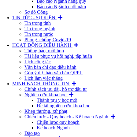
Báo cáo Ngành hàng quý
Báo cáo Ngành cuối năm
Sơ đồ Cổng
TIN TỨC - SỰ KIỆN
Tin trong tỉnh
Tin trong ngành
Tin trong nước
Phòng, chống Covid-19
HOẠT ĐỘNG ĐIỀU HÀNH
Thông báo, mời họp
Tài liệu phục vụ hội nghị, tập huấn
Lịch công tác
Văn bản chỉ đạo điều hành
Góp ý dự thảo văn bản QPPL
Lịch làm việc tháng
MINH BẠCH THÔNG TIN
Chính sách ưu đãi, hỗ trợ đầu tư
Nghiên cứu khoa học
Thành tựu y học mới
Đề tài nghiên cứu khoa học
Khen thưởng, xử phạt
Chiến lược - Quy hoạch - Kế hoạch Ngành
Chiến lược quy hoạch
Kế hoạch Ngành
Đào tạo