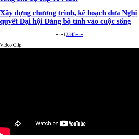
Xây dựng chương trình, kế hoạch đưa Nghị
quyết Đại hội Đảng bộ tỉnh vào cuộc sống
««
«
1
2
3
4
5
»
»»
Video Clip