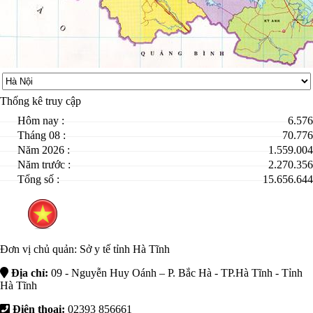
Thống kê truy cập
Hôm nay :
6.576
Tháng 08 :
70.776
Năm 2026 :
1.559.004
Năm trước :
2.270.356
Tổng số :
15.656.644
Đơn vị chủ quản:
Sở y tế tỉnh Hà Tĩnh
Địa chỉ:
09 - Nguyễn Huy Oánh – P. Bắc Hà - TP.Hà Tĩnh - Tỉnh
Hà Tĩnh
Điện thoại:
02393 856661