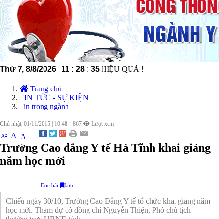
- MINH BẠCH - HIỆU QUẢ !
Thứ 7, 8/8/2026
11
:
28
:
37
Trang chủ
TIN TỨC - SỰ KIỆN
Tin trong ngành
|
Chủ nhật, 01/11/2015
|
10:48
867
Lượt xem
|
+
-
A
A
A
Trường Cao đẳng Y tế Hà Tĩnh khai giảng
năm học mới
Đọc bài
Lưu
Chiểu ngày 30/10, Trường Cao Đẳng Y tế tổ chức khai giảng năm
học mới. Tham dự có đồng chí Nguyễn Thiện, Phó chủ tịch
thường trực UBND tỉnh.