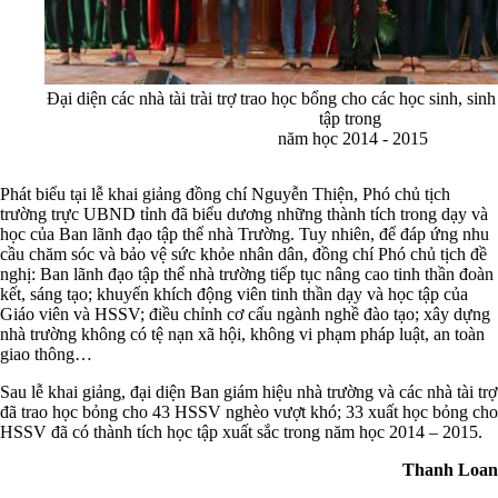
Đại diện các nhà tài trài trợ trao học bổng cho các học sinh, sinh
tập trong
​ năm học 2014 - 2015
Phát biểu tại lễ khai giảng đồng chí Nguyễn Thiện, Phó chủ tịch
trường trực UBND tỉnh đã biểu dương những thành tích trong dạy và
học của Ban lãnh đạo tập thể nhà Trường. Tuy nhiên, để đáp ứng nhu
cầu chăm sóc và bảo vệ sức khỏe nhân dân, đồng chí Phó chủ tịch đề
nghị: Ban lãnh đạo tập thể nhà trường tiếp tục nâng cao tinh thần đoàn
kết, sáng tạo; khuyến khích động viên tinh thần dạy và học tập của
Giáo viên và HSSV; điều chỉnh cơ cấu ngành nghề đào tạo; xây dựng
nhà trường không có tệ nạn xã hội, không vi phạm pháp luật, an toàn
giao thông…
Sau lễ khai giảng, đại diện Ban giám hiệu nhà trường và các nhà tài trợ
đã trao học bỏng cho 43 HSSV nghèo vượt khó; 33 xuất học bỏng cho
HSSV đã có thành tích học tập xuất sắc trong năm học 2014 – 2015.
Thanh Loan