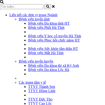
Liên kết các đơn vị trong Ngành
Bệnh viện tuyến tỉnh
Bệnh viện Đa khoa tỉnh HT
Bệnh viện Phổi Hà Tĩnh
Bệnh viện Y học cổ truyền Hà Tĩnh
Bệnh viện Phục hồi chức năng HT
Bệnh viện Sức khỏe tâm thần HT
Bệnh viện Mắt Hà Tĩnh
Bệnh viện tuyến huyện
Bệnh viện Đa khoa thị xã Kỳ Anh
Bệnh viện Đa khoa Lộc Hà
Các trung tâm y tế
TTYT Thành Sen
TTYT Hồng Lĩnh
TTYT Đức Thọ
TTYT Can Lộc