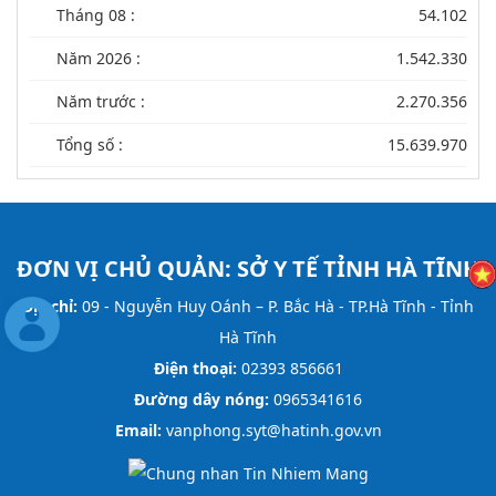
Tháng 08 :
54.102
Năm 2026 :
1.542.330
Năm trước :
2.270.356
Tổng số :
15.639.970
ĐƠN VỊ CHỦ QUẢN:
SỞ Y TẾ TỈNH HÀ TĨNH
Địa chỉ:
09 - Nguyễn Huy Oánh – P. Bắc Hà - TP.Hà Tĩnh - Tỉnh
Hà Tĩnh
Điện thoại:
02393 856661
Đường dây nóng:
0965341616
Email:
vanphong.syt@hatinh.gov.vn