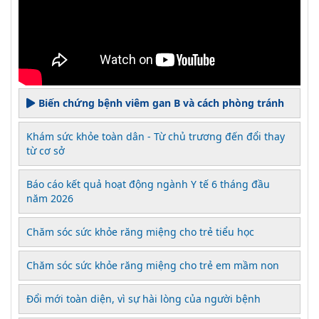
Biến chứng bệnh viêm gan B và cách phòng tránh
Khám sức khỏe toàn dân - Từ chủ trương đến đổi thay
từ cơ sở
Báo cáo kết quả hoạt động ngành Y tế 6 tháng đầu
năm 2026
Chăm sóc sức khỏe răng miệng cho trẻ tiểu học
Chăm sóc sức khỏe răng miệng cho trẻ em mầm non
Đổi mới toàn diện, vì sự hài lòng của người bệnh