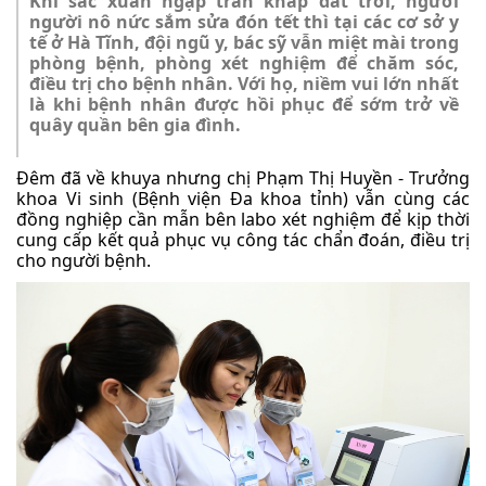
Khi sắc xuân ngập tràn khắp đất trời, người
người nô nức sắm sửa đón tết thì tại các cơ sở y
tế ở Hà Tĩnh, đội ngũ y, bác sỹ vẫn miệt mài trong
phòng bệnh, phòng xét nghiệm để chăm sóc,
điều trị cho bệnh nhân. Với họ, niềm vui lớn nhất
là khi bệnh nhân được hồi phục để sớm trở về
quây quần bên gia đình.
Đêm đã về khuya nhưng chị Phạm Thị Huyền - Trưởng
khoa Vi sinh (Bệnh viện Đa khoa tỉnh) vẫn cùng các
đồng nghiệp cần mẫn bên labo xét nghiệm để kịp thời
cung cấp kết quả phục vụ công tác chẩn đoán, điều trị
cho người bệnh.