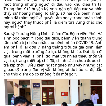
một trong những người đi đầu vào khu điều trị tại
Trung tâm Y tế huyện Kỳ Anh, gặp gỡ, tiếp xúc và nhìn
thấy sự hoang mang, lo lắng, sợ hãi của bệnh nhân,
mình đã thầm nghĩ và quyết tâm ngay trong hoàn cảnh
này, người thầy thuốc phải là điểm tựa vững chắc cho
người bệnh”.
Bác sỹ Trương Hồng Lĩnh - Giám đốc Bệnh viện Phổi Hà
Tĩnh bộc bạch: “Trong đại dịch, bệnh viện thành trung
tâm chữa trị nhiều nhất cho bệnh nhân COVID-19. Anh
em phải ở lại đơn vị hằng tháng trời, xa gia đình, làm
việc trong môi trường áp lực khủng khiếp. Đại dịch đi
qua, bệnh viện lại phải đối mặt với nhiều thiếu thốn về
vật tư, trang thiết bị, chế độ, chính sách chưa được chi
trả kịp thời... Điều kiện ngặt nghèo như vậy nhưng các
y, bác sỹ trong đơn vị vẫn không ai dứt áo ra đi, dẫu
cho thời điểm đó có không ít lời mời gọi”.