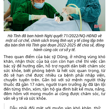
Hà Tĩnh đã ban hành Nghị quyết 71/2022/NQ-HĐND về
một số cơ chế, chính sách trong lĩnh vực y tế công lập trên
địa bàn tỉnh Hà Tĩnh giai đoạn 2022-2025 để chia sẻ, đồng
hành cùng các cơ sở y tế.
Theo quan điểm của bác sỹ Dũng, ở những vùng khó
khăn, nhận thức của bà con còn hạn chế thì việc cần
bác sỹ để hướng dẫn, hỗ trợ người dân biết chăm sóc
sức khỏe, biết phòng bệnh là hết sức quan trọng, từ
đó sẽ hạn chế được nhiều ca bệnh phải nhập viện,
chuyển tuyến trên. Gắn bó với sứ mệnh người thầy
thuốc đã gần 17 năm, người trạm trưởng ấy đã lặn lội
đến từng thôn, xóm, tận hộ gia đình bất kể mưa, nắng,
đêm hôm với mong muốn ai cũng được chăm sóc, tư
vấn về y tế và sức khỏe.
Dẫu phải đối mặt với muôn vàn khó khăn, thử