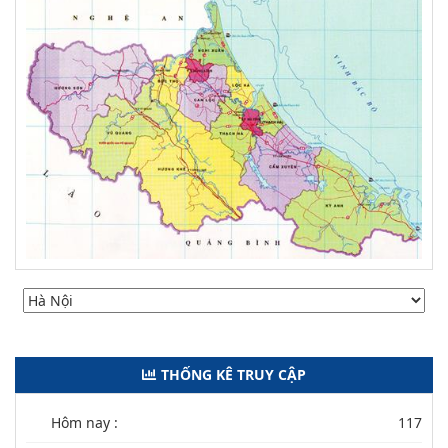
THỐNG KÊ TRUY CẬP
Hôm nay :
117