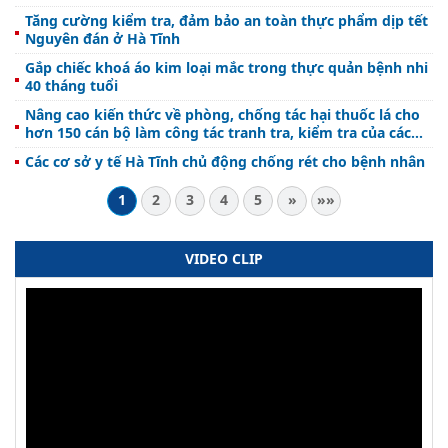
Tăng cường kiểm tra, đảm bảo an toàn thực phẩm dịp tết
Nguyên đán ở Hà Tĩnh
Gắp chiếc khoá áo kim loại mắc trong thực quản bệnh nhi
40 tháng tuổi
Nâng cao kiến thức về phòng, chống tác hại thuốc lá cho
hơn 150 cán bộ làm công tác tranh tra, kiểm tra của các
đơn vị
Các cơ sở y tế Hà Tĩnh chủ động chống rét cho bệnh nhân
1
2
3
4
5
»
»»
VIDEO CLIP