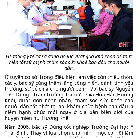
Hệ thống y tế cơ sở đang nỗ lực vượt qua khó khăn để thực
hiện tốt sứ mệnh chăm sóc sức khoẻ ban đầu cho người
dân.
Ở tuyến cơ sở, trong điều kiện làm việc còn thiếu thốn,
các y, bác sỹ cũng thầm lặng cống hiến, dành tình yêu
thương, sự sẻ chia cho người bệnh. Với bác sỹ Nguyễn
Tiến Dũng - Trạm trưởng Trạm Y tế xã Hòa Hải (Hương
Khê), được đón bệnh nhân, chăm sóc sức khỏe cho
người dân tốt nhất tại nơi khám chữa bệnh ban đầu là
niềm hạnh phúc mỗi ngày ở địa bàn biên giới của
huyện miền núi Hương Khê.
Năm 2006, bác sỹ Dũng tốt nghiệp Trường Đại học Y
Thái Bình. Thay vì lựa chọn cho mình một cơ hội làm