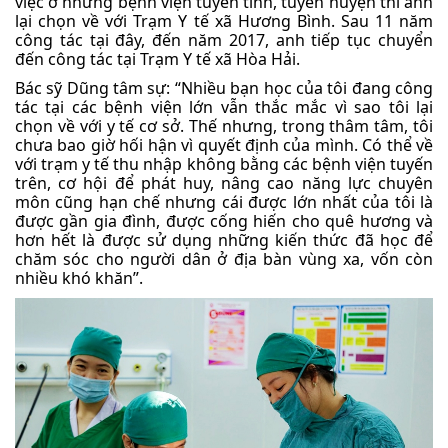
việc ở những bệnh viện tuyến tỉnh, tuyến huyện thì anh
lại chọn về với Trạm Y tế xã Hương Bình. Sau 11 năm
công tác tại đây, đến năm 2017, anh tiếp tục chuyển
đến công tác tại Trạm Y tế xã Hòa Hải.
Bác sỹ Dũng tâm sự: “Nhiều bạn học của tôi đang công
tác tại các bệnh viện lớn vẫn thắc mắc vì sao tôi lại
chọn về với y tế cơ sở. Thế nhưng, trong thâm tâm, tôi
chưa bao giờ hối hận vì quyết định của mình. Có thể về
với trạm y tế thu nhập không bằng các bệnh viện tuyến
trên, cơ hội để phát huy, nâng cao năng lực chuyên
môn cũng hạn chế nhưng cái được lớn nhất của tôi là
được gần gia đình, được cống hiến cho quê hương và
hơn hết là được sử dụng những kiến thức đã học để
chăm sóc cho người dân ở địa bàn vùng xa, vốn còn
nhiều khó khăn”.