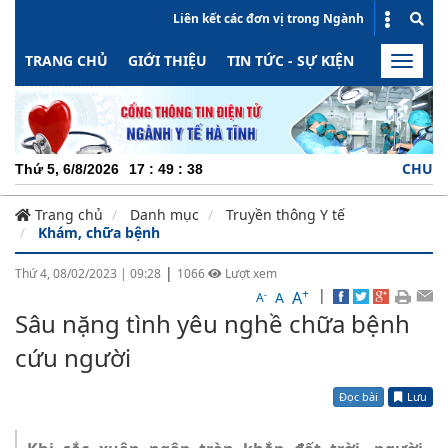
Liên kết các đơn vị trong Ngành
TRANG CHỦ
GIỚI THIỆU
TIN TỨC - SỰ KIỆN
HOẠT ĐỘN
Toggle
naviga
CHUYÊN NGHIỆP
Thứ 5, 6/8/2026
17
:
49
:
39
Trang chủ
Danh mục
Truyền thông Y tế
Khám, chữa bệnh
|
Thứ 4, 08/02/2023
|
09:28
1066
Lượt xem
+
|
A
-
A
A
Sâu nặng tình yêu nghề chữa bệnh
cứu người
Đọc bài
Lưu