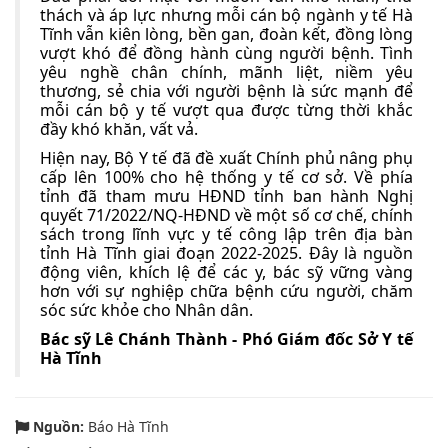
thách và áp lực nhưng mỗi cán bộ ngành y tế Hà
Tĩnh vẫn kiên lòng, bền gan, đoàn kết, đồng lòng
vượt khó để đồng hành cùng người bệnh. Tình
yêu nghề chân chính, mãnh liệt, niềm yêu
thương, sẻ chia với người bệnh là sức mạnh để
mỗi cán bộ y tế vượt qua được từng thời khắc
đầy khó khăn, vất vả.
Hiện nay, Bộ Y tế đã đề xuất Chính phủ nâng phụ
cấp lên 100% cho hệ thống y tế cơ sở. Về phía
tỉnh đã tham mưu HĐND tỉnh ban hành Nghị
quyết 71/2022/NQ-HĐND về một số cơ chế, chính
sách trong lĩnh vực y tế công lập trên địa bàn
tỉnh Hà Tĩnh giai đoạn 2022-2025. Đây là nguồn
động viên, khích lệ để các y, bác sỹ vững vàng
hơn với sự nghiệp chữa bệnh cứu người, chăm
sóc sức khỏe cho Nhân dân.
Bác sỹ Lê Chánh Thành - Phó Giám đốc Sở Y tế
Hà Tĩnh
Nguồn:
Báo Hà Tĩnh