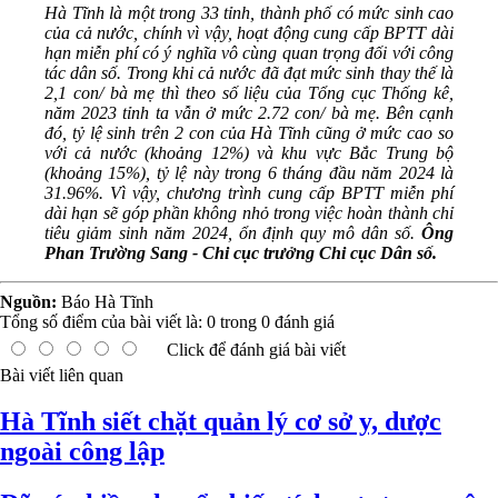
Hà Tĩnh là một trong 33 tỉnh, thành phố có mức sinh cao
của cả nước, chính vì vậy, hoạt động cung cấp BPTT dài
hạn miễn phí có ý nghĩa vô cùng quan trọng đối với công
tác dân số. Trong khi cả nước đã đạt mức sinh thay thế là
2,1 con/ bà mẹ thì theo số liệu của Tổng cục Thống kê,
năm 2023 tỉnh ta vẫn ở mức 2.72 con/ bà mẹ. Bên cạnh
đó, tỷ lệ sinh trên 2 con của Hà Tĩnh cũng ở mức cao so
với cả nước (khoảng 12%) và khu vực Bắc Trung bộ
(khoảng 15%), tỷ lệ này trong 6 tháng đầu năm 2024 là
31.96%. Vì vậy, chương trình cung cấp BPTT miễn phí
dài hạn sẽ góp phần không nhỏ trong việc hoàn thành chỉ
tiêu giảm sinh năm 2024, ổn định quy mô dân số.
Ông
Phan Trường Sang - Chi cục trưởng Chi cục Dân số.
Nguồn:
Báo Hà Tĩnh
Tổng số điểm của bài viết là:
0
trong
0
đánh giá
Click để đánh giá bài viết
Bài viết liên quan
Hà Tĩnh siết chặt quản lý cơ sở y, dược
ngoài công lập