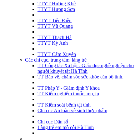
TTYT Hương Khê
TTYT Hương Sơn
TTYT Tiên Điền
TTYT Vũ Quang
TTYT Thạch Hà
TTYT Kỳ Anh
TTYT Cẩm Xuyên
Các chi cục, trung tâm, làng trẻ
TT Công tác Xã hội - Giáo dục nghề nghiệp cho
người khuyết tật Hà Tĩnh
TT Bảo vệ, chăm sóc sức khỏe cán bộ tỉnh.
TT Pháp Y - Giám định Y khoa
TT Kiểm nghiệm thuốc, mp, tp
TT Kiểm soát bệnh tật tỉnh
Chi cục An toàn vệ sinh thực phẩm
Chi cục Dân số
Làng trẻ em mồ côi Hà Tĩnh