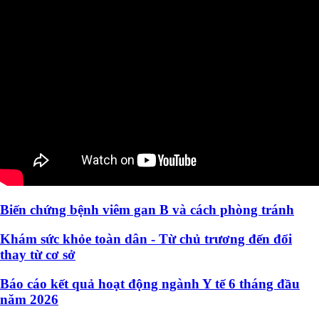
Biến chứng bệnh viêm gan B và cách phòng tránh
Khám sức khỏe toàn dân - Từ chủ trương đến đổi
thay từ cơ sở
Báo cáo kết quả hoạt động ngành Y tế 6 tháng đầu
năm 2026