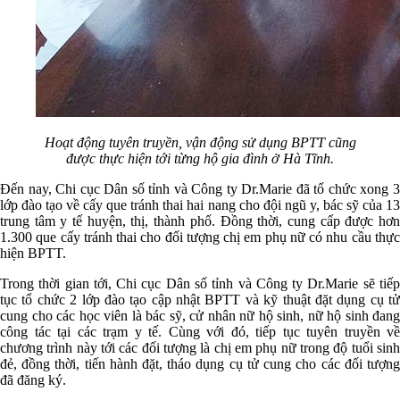
Hoạt động tuyên truyền, vận động sử dụng BPTT cũng
được thực hiện tới từng hộ gia đình ở Hà Tĩnh.
Đến nay, Chi cục Dân số tỉnh và Công ty Dr.Marie đã tổ chức xong 3
lớp đào tạo về cấy que tránh thai hai nang cho đội ngũ y, bác sỹ của 13
trung tâm y tế huyện, thị, thành phố. Đồng thời, cung cấp được hơn
1.300 que cấy tránh thai cho đối tượng chị em phụ nữ có nhu cầu thực
hiện BPTT.
Trong thời gian tới, Chi cục Dân số tỉnh và Công ty Dr.Marie sẽ tiếp
tục tổ chức 2 lớp đào tạo cập nhật BPTT và kỹ thuật đặt dụng cụ tử
cung cho các học viên là bác sỹ, cử nhân nữ hộ sinh, nữ hộ sinh đang
công tác tại các trạm y tế. Cùng với đó, tiếp tục tuyên truyền về
chương trình này tới các đối tượng là chị em phụ nữ trong độ tuổi sinh
đẻ, đồng thời, tiến hành đặt, tháo dụng cụ tử cung cho các đối tượng
đã đăng ký.