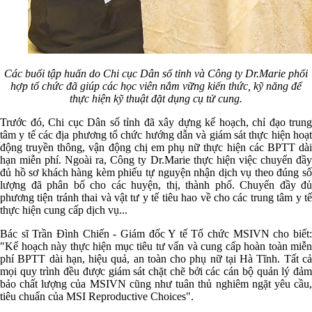
Các buổi tập huấn do Chi cục Dân số tỉnh và Công ty Dr.Marie phối
hợp tổ chức đã giúp các học viên nắm vững kiến thức, kỹ năng để
thực hiện kỹ thuật đặt dụng cụ tử cung.
Trước đó, Chi cục Dân số tỉnh đã xây dựng kế hoạch, chỉ đạo trung
tâm y tế các địa phương tổ chức hướng dẫn và giám sát thực hiện hoạt
động truyền thông, vận động chị em phụ nữ thực hiện các BPTT dài
hạn miễn phí. Ngoài ra, Công ty Dr.Marie thực hiện việc chuyển đầy
đủ hồ sơ khách hàng kèm phiếu tự nguyện nhận dịch vụ theo đúng số
lượng đã phân bố cho các huyện, thị, thành phố. Chuyển đầy đủ
phương tiện tránh thai và vật tư y tế tiêu hao về cho các trung tâm y tế
thực hiện cung cấp dịch vụ...
Bác sĩ Trần Đình Chiến - Giám đốc Y tế Tổ chức MSIVN cho biết:
"Kế hoạch này thực hiện mục tiêu tư vấn và cung cấp hoàn toàn miễn
phí BPTT dài hạn, hiệu quả, an toàn cho phụ nữ tại Hà Tĩnh. Tất cả
mọi quy trình đều được giám sát chặt chẽ bởi các cán bộ quản lý đảm
bảo chất lượng của MSIVN cũng như tuân thủ nghiêm ngặt yêu cầu,
tiêu chuẩn của MSI Reproductive Choices".