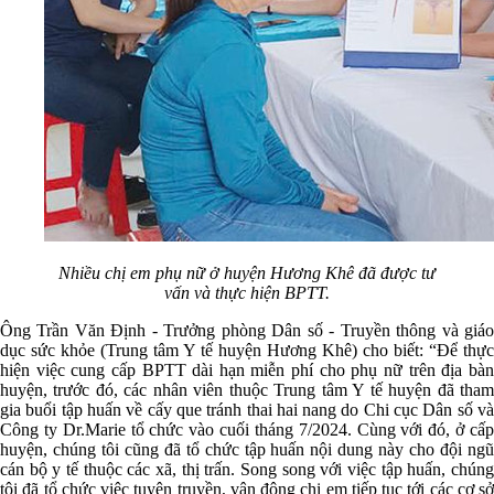
Nhiều chị em phụ nữ ở huyện Hương Khê đã được tư
vấn và thực hiện BPTT.
Ông Trần Văn Định - Trưởng phòng Dân số - Truyền thông và giáo
dục sức khỏe (Trung tâm Y tế huyện Hương Khê) cho biết: “Để thực
hiện việc cung cấp BPTT dài hạn miễn phí cho phụ nữ trên địa bàn
huyện, trước đó, các nhân viên thuộc Trung tâm Y tế huyện đã tham
gia buổi tập huấn về cấy que tránh thai hai nang do Chi cục Dân số và
Công ty Dr.Marie tổ chức vào cuối tháng 7/2024. Cùng với đó, ở cấp
huyện, chúng tôi cũng đã tổ chức tập huấn nội dung này cho đội ngũ
cán bộ y tế thuộc các xã, thị trấn. Song song với việc tập huấn, chúng
tôi đã tổ chức việc tuyên truyền, vận động chị em tiếp tục tới các cơ sở