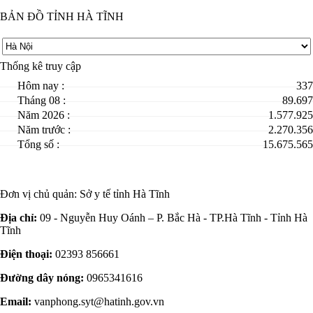
BẢN ĐỒ TỈNH HÀ TĨNH
Thống kê truy cập
Hôm nay :
337
Tháng 08 :
89.697
Năm 2026 :
1.577.925
Năm trước :
2.270.356
Tổng số :
15.675.565
Đơn vị chủ quản:
Sở y tế tỉnh Hà Tĩnh
Địa chỉ:
09 - Nguyễn Huy Oánh – P. Bắc Hà - TP.Hà Tĩnh - Tỉnh Hà
Tĩnh
Điện thoại:
02393 856661
Đường dây nóng:
0965341616
Email:
vanphong.syt@hatinh.gov.vn