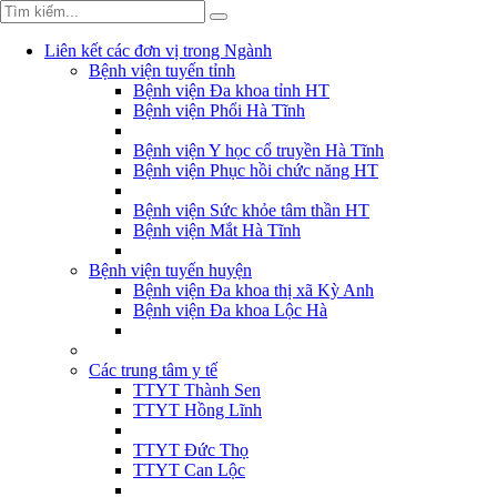
Liên kết các đơn vị trong Ngành
Bệnh viện tuyến tỉnh
Bệnh viện Đa khoa tỉnh HT
Bệnh viện Phổi Hà Tĩnh
Bệnh viện Y học cổ truyền Hà Tĩnh
Bệnh viện Phục hồi chức năng HT
Bệnh viện Sức khỏe tâm thần HT
Bệnh viện Mắt Hà Tĩnh
Bệnh viện tuyến huyện
Bệnh viện Đa khoa thị xã Kỳ Anh
Bệnh viện Đa khoa Lộc Hà
Các trung tâm y tế
TTYT Thành Sen
TTYT Hồng Lĩnh
TTYT Đức Thọ
TTYT Can Lộc