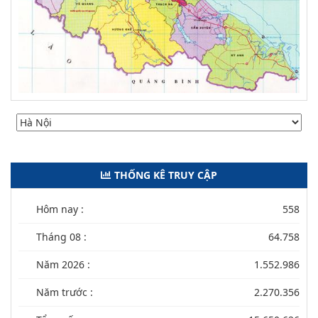
THỐNG KÊ TRUY CẬP
Hôm nay :
558
Tháng 08 :
64.758
Năm 2026 :
1.552.986
Năm trước :
2.270.356