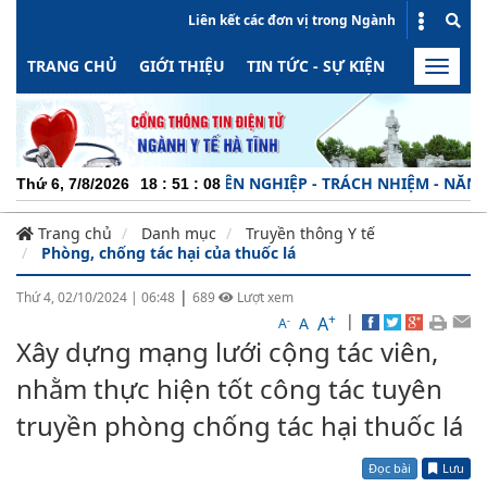
Liên kết các đơn vị trong Ngành
TRANG CHỦ
GIỚI THIỆU
TIN TỨC - SỰ KIỆN
HOẠT ĐỘN
Toggle
naviga
CHUYÊN NGHIỆP - TRÁCH NHIỆM - NĂNG ĐỘNG
Thứ 6, 7/8/2026
18
:
51
:
08
Trang chủ
Danh mục
Truyền thông Y tế
Phòng, chống tác hại của thuốc lá
|
Thứ 4, 02/10/2024
|
06:48
689
Lượt xem
+
|
A
-
A
A
Xây dựng mạng lưới cộng tác viên,
nhằm thực hiện tốt công tác tuyên
truyền phòng chống tác hại thuốc lá
Đọc bài
Lưu