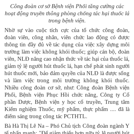
Công đoàn cơ sở Bệnh viện Phổi tăng cường các
hoạt động truyền thông phòng chống tác hại thuốc lá
trong bệnh viện.
Nhờ sự vào cuộc tích cực của tổ chức công đoàn,
đoàn viên, công nhân, viên chức lao động có được
thông tin đầy đủ về tác dụng của việc xây dựng môi
trường làm việc không khói thuốc; giúp cán bộ, đoàn
viên, NLĐ nâng cao nhận thức về tác hại của thuốc lá,
giảm tỷ lệ người hút thuốc lá, hạn chế phát sinh người
hút thuốc mới, bảo đảm quyền của NLĐ là được sống
và làm việc trong môi trường không khói thuốc.
Nhiều công đoàn cơ sở, như: Công đoàn Bệnh viện
Phổi, Bệnh viện Phục Hồi chức năng, Công ty Cổ
phần Dược, Bệnh viện y học cổ truyền, Trung tâm
Kiểm nghiệm Thuốc, mỹ phẩm, thực phẩm .... đã là
điểm sáng trong công tác PCTHTL.
Bà Hà Thị Lê Na – Phó Chủ tịch Công đoàn ngành Y
tế nhấn mạnh: "Để giảm thiểu hơn nữa tỷ lệ người hút