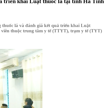
 triển khai Luật thuốc lá tại tỉnh Hà Tĩnh
 thuốc lá và đánh giá kết quả triển khai Luật
 viên
thuộc trung
tâm y tế (
TTYT
)
,
trạm y tế (
TYT
)