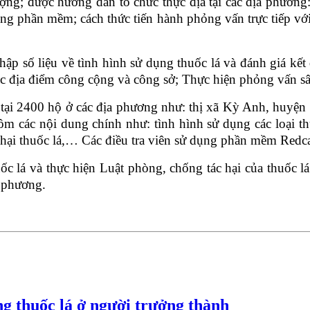
t lượng; được hướng dẫn tổ chức thực địa tại các địa ph
g phần mềm; cách thức tiến hành phỏng vấn trực tiếp với 
thập số liệu về tình hình sử dụng thuốc lá và đánh giá kết
ại các địa điểm công cộng và công sở; Thực hiện phỏng vấn
4 tại 2400 hộ ở các địa phương như: thị xã Kỳ Anh, huy
gồm các nội dung chính như: tình hình sử dụng các loại t
 hại thuốc lá,… Các điều tra viên sử dụng phần mềm Redcap
uốc lá và thực hiện Luật phòng, chống tác hại của thuốc lá
a phương.
ng thuốc lá ở người trưởng thành