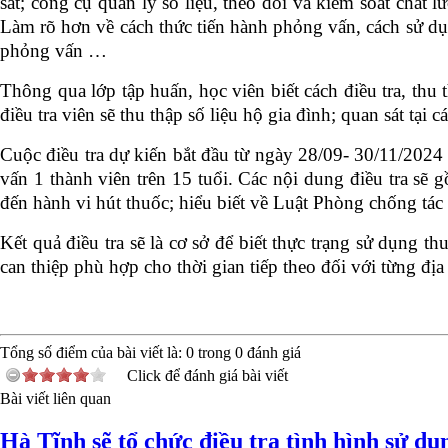
sát; công cụ quản lý số liệu, theo dõi và kiểm soát chấ
Làm rõ hơn về cách thức tiến hành phỏng vấn, cách sử dụn
phỏng vấn …
Thông qua lớp tập huấn, học viên biết cách điều tra, thu 
điều tra viên sẽ thu thập số liệu hộ gia đình; quan sát t
Cuộc điều tra dự kiến bắt đầu từ ngày 28/09- 30/11/202
vấn 1 thành viên trên 15 tuổi. Các nội dung điều tra sẽ 
đến hành vi hút thuốc; hiểu biết về Luật Phòng chống tác
Kết quả điều tra sẽ là cơ sở để biết thực trạng sử dụng th
can thiệp phù hợp cho thời gian tiếp theo đối với từng đị
Tổng số điểm của bài viết là:
0
trong
0
đánh giá
Click để đánh giá bài viết
Bài viết liên quan
Hà Tĩnh sẽ tổ chức điều tra tình hình sử dụ