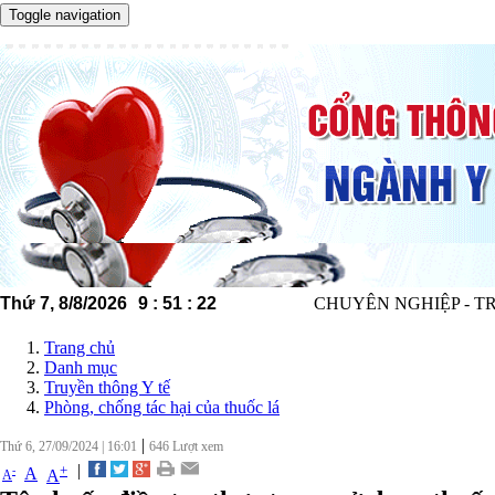
Toggle navigation
Thứ 7, 8/8/2026
9
:
51
:
23
CHUYÊN NGHIỆP - TRÁCH NHIỆM
Trang chủ
Danh mục
Truyền thông Y tế
Phòng, chống tác hại của thuốc lá
|
Thứ 6, 27/09/2024
|
16:01
646
Lượt xem
|
+
-
A
A
A