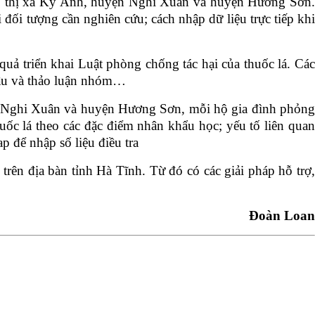
ương: thị xã Kỳ Anh, huyện Nghi Xuân và huyện Hương Sơn.
đối tượng cần nghiên cứu; cách nhập dữ liệu trực tiếp khi
 quả triển khai Luật phòng chống tác hại của thuốc lá. Các
 sâu và thảo luận nhóm…
ện Nghi Xuân và huyện Hương Sơn, mỗi hộ gia đình phỏng
huốc lá theo các đặc điểm nhân khẩu học; yếu tố liên quan
 để nhập số liệu điều tra
 trên địa bàn tỉnh Hà Tĩnh. Từ đó có các giải pháp hỗ trợ,
Đoàn Loan