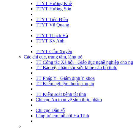
TTYT Hương Khê
TTYT Hương Sơn
TTYT Tiên Điền
TTYT Vũ Quang
TTYT Thạch Hà
TTYT Kỳ Anh
TTYT Cẩm Xuyên
Các chi cục, trung tâm, làng trẻ
TT Công tác Xã hội - Giáo dục nghề nghiệp cho ng
TT Bảo vệ, chăm sóc sức khỏe cán bộ tỉnh.
TT Pháp Y - Giám định Y khoa
TT Kiểm nghiệm thuốc, mp, tp
TT Kiểm soát bệnh tật tỉnh
Chi cục An toàn vệ sinh thực phẩm
Chi cục Dân số
Làng trẻ em mồ côi Hà Tĩnh