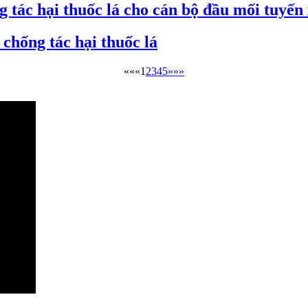
g tác hại thuốc lá cho cán bộ đầu mối tuyến
 chống tác hại thuốc lá
««
«
1
2
3
4
5
»
»»