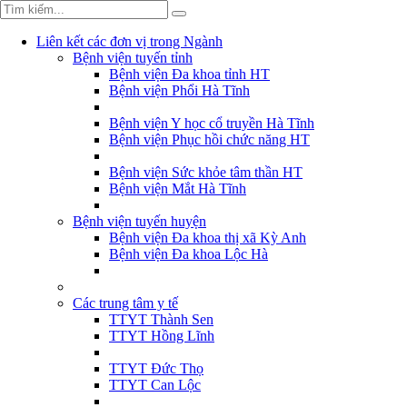
Liên kết các đơn vị trong Ngành
Bệnh viện tuyến tỉnh
Bệnh viện Đa khoa tỉnh HT
Bệnh viện Phổi Hà Tĩnh
Bệnh viện Y học cổ truyền Hà Tĩnh
Bệnh viện Phục hồi chức năng HT
Bệnh viện Sức khỏe tâm thần HT
Bệnh viện Mắt Hà Tĩnh
Bệnh viện tuyến huyện
Bệnh viện Đa khoa thị xã Kỳ Anh
Bệnh viện Đa khoa Lộc Hà
Các trung tâm y tế
TTYT Thành Sen
TTYT Hồng Lĩnh
TTYT Đức Thọ
TTYT Can Lộc