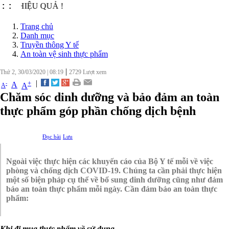
IỆU QUẢ !
:
:
Trang chủ
Danh mục
Truyền thông Y tế
An toàn vệ sinh thực phẩm
|
Thứ 2, 30/03/2020
|
08:19
2729
Lượt xem
|
+
-
A
A
A
Chăm sóc dinh dưỡng và bảo đảm an toàn
thực phẩm góp phần chống dịch bệnh
Đọc bài
Lưu
Ngoài việc thực hiện các khuyến cáo của Bộ Y tế mỗi về việc
phòng và chống dịch COVID-19. Chúng ta cần phải thực hiện
một số biện pháp cụ thể về bổ sung dinh dưỡng cũng như đảm
bảo an toàn thực phẩm mỗi ngày. Cần đảm bảo an toàn thực
phẩm:
Khi đi mua thực phẩm về sử dụng