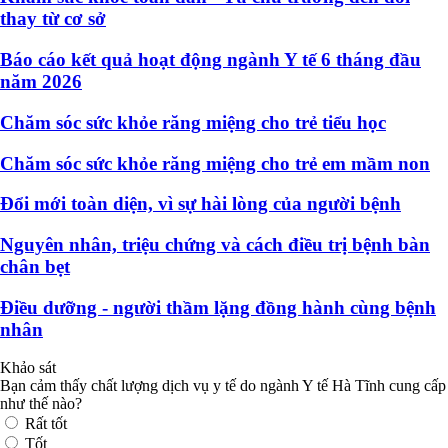
thay từ cơ sở
Báo cáo kết quả hoạt động ngành Y tế 6 tháng đầu
năm 2026
Chăm sóc sức khỏe răng miệng cho trẻ tiểu học
Chăm sóc sức khỏe răng miệng cho trẻ em mầm non
Đổi mới toàn diện, vì sự hài lòng của người bệnh
Nguyên nhân, triệu chứng và cách điều trị bệnh bàn
chân bẹt
Điều dưỡng - người thầm lặng đồng hành cùng bệnh
nhân
Khảo sát
Bạn cảm thấy chất lượng dịch vụ y tế do ngành Y tế Hà Tĩnh cung cấp
như thế nào?
Rất tốt
Tốt