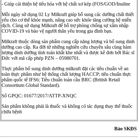
- Giúp cải thiện hệ tiêu hóa với hệ chất xơ kép (FOS/GOD/Inuline
Mỗi ngày sử dụng 02 Ly Milkraft giúp bổ sung các dưỡng chất thiết
yếu cho cơ thể khỏe mạnh, nâng cao sức khỏe tăng cường hệ miễn
dịch. Cùng sử dụng Milkraft để hỗ trợ phòng chống sự xâm nhập
COVID-19 và bảo vệ người thân yêu trong gia đình bạn.
Milkraft thuộc dòng sản phẩm cung cấp năng lượng và bổ sung dinh
dưỡng cao cấp. Ra đời từ những nghiên cứu chuyên sâu cùng hàm
lượng dinh dưỡng tính toán khắt khe nhất và được kê đơn bởi Bác sĩ
Đức với mã cấp phép PZN – 05980701.
Thực phẩm bổ sung dinh dưỡng milkraft đặt các tiêu chuẩn về an
toàn thực phẩm như hệ thống chất lượng HACCP; tiêu chuẩn thực
phẩm quốc tế IFS6; Tiêu chuẩn toàn cầu BRC (British Retail
Consortium Global Standard).
Số GPQC: 01677/2017/ATTP-XNQC
Sản phẩm không phải là thuốc và không có tác dụng thay thế thuốc
chữa bệnh
Báo SKĐS