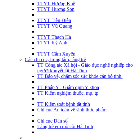
TTYT Hương Khê
TTYT Hương Sơn
TTYT Tiên Điền
TTYT Vũ Quang
TTYT Thạch Hà
TTYT Kỳ Anh
TTYT Cẩm Xuyên
Các chi cục, trung tâm, làng trẻ
TT Công tác Xã hội - Giáo dục nghề nghiệp cho
người khuyết tật Hà Tĩnh
TT Bảo vệ, chăm sóc sức khỏe cán bộ tỉnh.
TT Pháp Y - Giám định Y khoa
TT Kiểm nghiệm thuốc, mp, tp
TT Kiểm soát bệnh tật tỉnh
Chi cục An toàn vệ sinh thực phẩm
Chi cục Dân số
Làng trẻ em mồ côi Hà Tĩnh