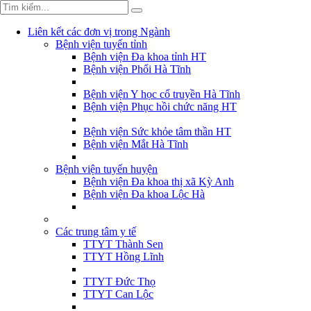
Liên kết các đơn vị trong Ngành
Bệnh viện tuyến tỉnh
Bệnh viện Đa khoa tỉnh HT
Bệnh viện Phổi Hà Tĩnh
Bệnh viện Y học cổ truyền Hà Tĩnh
Bệnh viện Phục hồi chức năng HT
Bệnh viện Sức khỏe tâm thần HT
Bệnh viện Mắt Hà Tĩnh
Bệnh viện tuyến huyện
Bệnh viện Đa khoa thị xã Kỳ Anh
Bệnh viện Đa khoa Lộc Hà
Các trung tâm y tế
TTYT Thành Sen
TTYT Hồng Lĩnh
TTYT Đức Thọ
TTYT Can Lộc