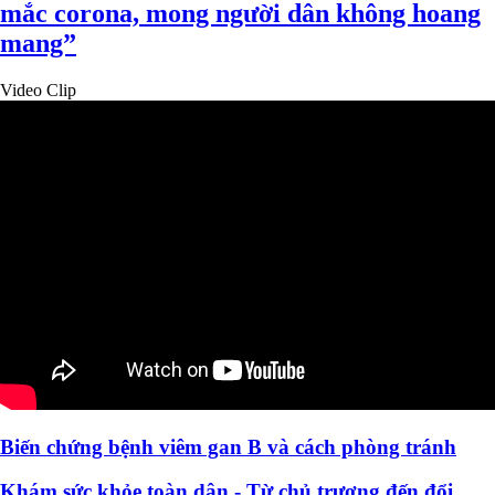
mắc corona, mong người dân không hoang
mang”
Video Clip
Biến chứng bệnh viêm gan B và cách phòng tránh
Khám sức khỏe toàn dân - Từ chủ trương đến đổi