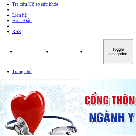
Tra cứu Hồ sơ sức khỏe
Liên hệ
Hỏi - Đáp
RSS
Toggle
TRANG CHỦ
GIỚI THIỆU
TIN TỨC - SỰ KIỆN
navigation
Trang chủ