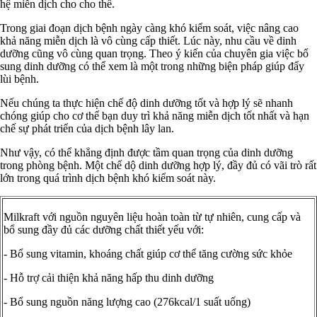
hệ miễn dịch cho cho thể.
Trong giai đoạn dịch bệnh ngày càng khó kiểm soát, việc nâng cao
khả năng miễn dịch là vô cùng cấp thiết. Lúc này, nhu cầu về dinh
dưỡng cũng vô cùng quan trọng. Theo ý kiến của chuyên gia việc bổ
sung dinh dưỡng có thể xem là một trong những biện pháp giúp đẩy
lùi bệnh.
Nếu chúng ta thực hiện chế độ dinh dưỡng tốt và hợp lý sẽ nhanh
chóng giúp cho cơ thể bạn duy trì khả năng miễn dịch tốt nhất và hạn
chế sự phát triển của dịch bệnh lây lan.
Như vậy, có thể khẳng định được tầm quan trọng của dinh dưỡng
trong phòng bệnh. Một chế dộ dinh dưỡng hợp lý, đầy đủ có vãi trò rất
lớn trong quá trình dịch bệnh khó kiểm soát này.
Milkraft với nguồn nguyên liệu hoàn toàn từ tự nhiên, cung cấp và
bổ sung đầy đủ các dưỡng chất thiết yếu với:
- Bổ sung vitamin, khoáng chất giúp cơ thể tăng cường sức khỏe
- Hỗ trợ cải thiện khả năng hấp thu dinh dưỡng
- Bổ sung nguồn năng lượng cao (276kcal/1 suất uống)