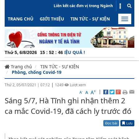
Liên kết các đơn vị trong Ngành
TRANG CHỦ
GIỚI THIỆU
TIN TỨC - SỰ KIỆN
HOẠT ĐỘN
Toggle
naviga
 ĐỘNG - MINH BẠCH - HIỆU QUẢ !
Thứ 5, 6/8/2026
15
:
52
:
47
Trang chủ
TIN TỨC - SỰ KIỆN
Phòng, chống Covid-19
|
Thứ 2, 05/07/2021
|
07:12
1249
Lượt xem
+
|
A
-
A
A
Sáng 5/7, Hà Tĩnh ghi nhận thêm 2
ca mắc Covid-19, đã cách ly trước đó
Đọc bài
Lưu