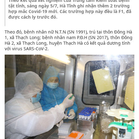
Theo kết quả xét nghiệm của Trung tâm Kiểm soát bệnh
tật tỉnh, sáng ngày 5/7, Hà Tĩnh ghi nhận thêm 2 trường
hợp mắc Covid-19 mới. Các trường hợp này đều là F1, đã
được cách ly trước đó.
Theo đó, bệnh nhân nữ N.T.N (SN 1991), trú tại thôn Đông Hà
1, xã Thạch Long; bệnh nhân nam P.Đ.H (SN 2017), thôn Đông
Hà 2, xã Thạch Long, huyện Thạch Hà có kết quả dương tính
với virus SARS-CoV-2.