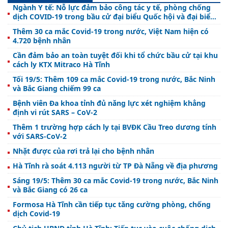
Ngành Y tế: Nỗ lực đảm bảo công tác y tế, phòng chống
dịch COVID-19 trong bầu cử đại biểu Quốc hội và đại biểu
Hội đồng nhân dân các cấp nhiệm kỳ 2021 – 2026
Thêm 30 ca mắc Covid-19 trong nước, Việt Nam hiện có
4.720 bệnh nhân
Cần đảm bảo an toàn tuyệt đối khi tổ chức bầu cử tại khu
cách ly KTX Mitraco Hà Tĩnh
Tối 19/5: Thêm 109 ca mắc Covid-19 trong nước, Bắc Ninh
và Bắc Giang chiếm 99 ca
Bệnh viên Đa khoa tỉnh đủ năng lực xét nghiệm khẳng
định vi rút SARS – CoV-2
Thêm 1 trường hợp cách ly tại BVĐK Cầu Treo dương tính
với SARS-CoV-2
Nhặt được của rơi trả lại cho bệnh nhân
Hà Tĩnh rà soát 4.113 người từ TP Đà Nẵng về địa phương
Sáng 19/5: Thêm 30 ca mắc Covid-19 trong nước, Bắc Ninh
và Bắc Giang có 26 ca
Formosa Hà Tĩnh cần tiếp tục tăng cường phòng, chống
dịch Covid-19