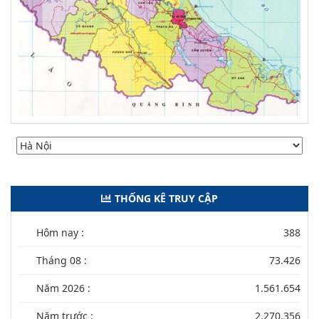
THỐNG KÊ TRUY CẬP
Hôm nay :
388
Tháng 08 :
73.426
Năm 2026 :
1.561.654
Năm trước :
2.270.356