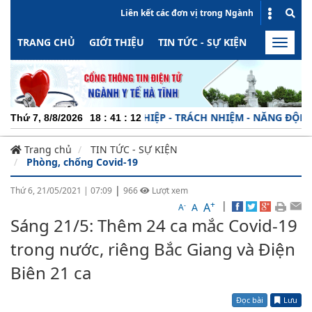
Liên kết các đơn vị trong Ngành
TRANG CHỦ
GIỚI THIỆU
TIN TỨC - SỰ KIỆN
HOẠT ĐỘN
Toggle
naviga
CHUYÊN NGHIỆP - TRÁCH NHIỆM - NĂNG ĐỘNG - MI
Thứ 7, 8/8/2026
18
:
41
:
12
Trang chủ
TIN TỨC - SỰ KIỆN
Phòng, chống Covid-19
|
Thứ 6, 21/05/2021
|
07:09
966
Lượt xem
+
|
A
-
A
A
Sáng 21/5: Thêm 24 ca mắc Covid-19
trong nước, riêng Bắc Giang và Điện
Biên 21 ca
Đọc bài
Lưu