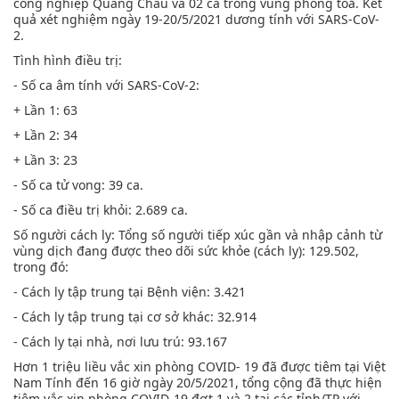
công nghiệp Quang Châu và 02 ca trong vùng phong toả. Kết
quả xét nghiệm ngày 19-20/5/2021 dương tính với SARS-CoV-
2.
Tình hình điều trị:
- Số ca âm tính với SARS-CoV-2:
+ Lần 1: 63
+ Lần 2: 34
+ Lần 3: 23
- Số ca tử vong: 39 ca.
- Số ca điều trị khỏi: 2.689 ca.
Số người cách ly: Tổng số người tiếp xúc gần và nhập cảnh từ
vùng dịch đang được theo dõi sức khỏe (cách ly): 129.502,
trong đó:
- Cách ly tập trung tại Bệnh viện: 3.421
- Cách ly tập trung tại cơ sở khác: 32.914
- Cách ly tại nhà, nơi lưu trú: 93.167
Hơn 1 triệu liều vắc xin phòng COVID- 19 đã được tiêm tại Việt
Nam Tính đến 16 giờ ngày 20/5/2021, tổng cộng đã thực hiện
tiêm vắc xin phòng COVID-19 đợt 1 và 2 tại các tỉnh/TP với