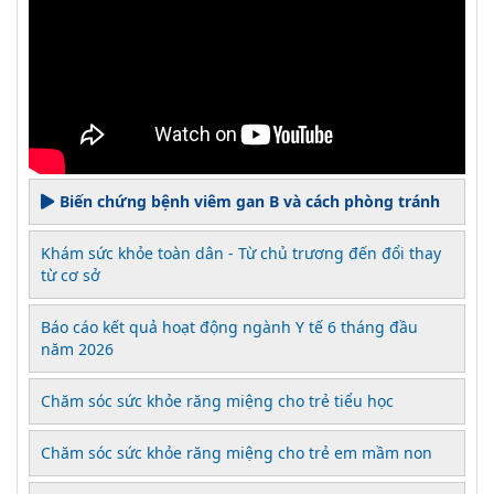
Biến chứng bệnh viêm gan B và cách phòng tránh
Khám sức khỏe toàn dân - Từ chủ trương đến đổi thay
từ cơ sở
Báo cáo kết quả hoạt động ngành Y tế 6 tháng đầu
năm 2026
Chăm sóc sức khỏe răng miệng cho trẻ tiểu học
Chăm sóc sức khỏe răng miệng cho trẻ em mầm non