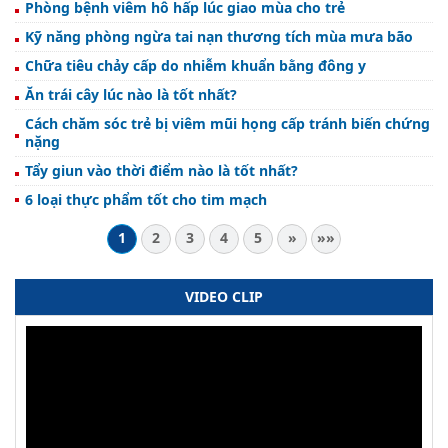
Phòng bệnh viêm hô hấp lúc giao mùa cho trẻ
Kỹ năng phòng ngừa tai nạn thương tích mùa mưa bão
Chữa tiêu chảy cấp do nhiễm khuẩn bằng đông y
Ăn trái cây lúc nào là tốt nhất?
Cách chăm sóc trẻ bị viêm mũi họng cấp tránh biến chứng
nặng
Tẩy giun vào thời điểm nào là tốt nhất?
6 loại thực phẩm tốt cho tim mạch
1
2
3
4
5
»
»»
VIDEO CLIP