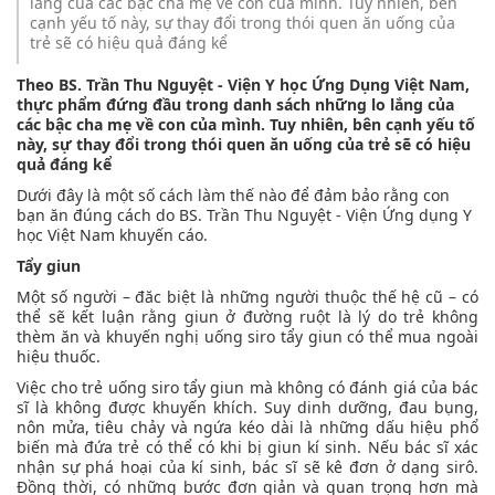
lắng của các bậc cha mẹ về con của mình. Tuy nhiên, bên
cạnh yếu tố này, sự thay đổi trong thói quen ăn uống của
trẻ sẽ có hiệu quả đáng kể
Theo BS. Trần Thu Nguyệt - Viện Y học Ứng Dụng Việt Nam,
thực phẩm đứng đầu trong danh sách những lo lắng của
các bậc cha mẹ về con của mình. Tuy nhiên, bên cạnh yếu tố
này, sự thay đổi trong thói quen ăn uống của trẻ sẽ có hiệu
quả đáng kể
Dưới đây là một số cách làm thế nào để đảm bảo rằng con
bạn ăn đúng cách do BS. Trần Thu Nguyệt - Viện Ứng dụng Y
học Việt Nam khuyến cáo.
Tẩy giun
Một số người – đăc biệt là những người thuộc thế hệ cũ – có
thể sẽ kết luận rằng giun ở đường ruột là lý do trẻ không
thèm ăn và khuyến nghị uống siro tẩy giun có thể mua ngoài
hiệu thuốc.
Việc cho trẻ uống siro tẩy giun mà không có đánh giá của bác
sĩ là không được khuyến khích. Suy dinh dưỡng, đau bụng,
nôn mửa, tiêu chảy và ngứa kéo dài là những dấu hiệu phổ
biến mà đứa trẻ có thể có khi bị giun kí sinh. Nếu bác sĩ xác
nhận sự phá hoại của kí sinh, bác sĩ sẽ kê đơn ở dạng sirô.
Đồng thời, có những bước đơn giản và quan trọng hơn mà