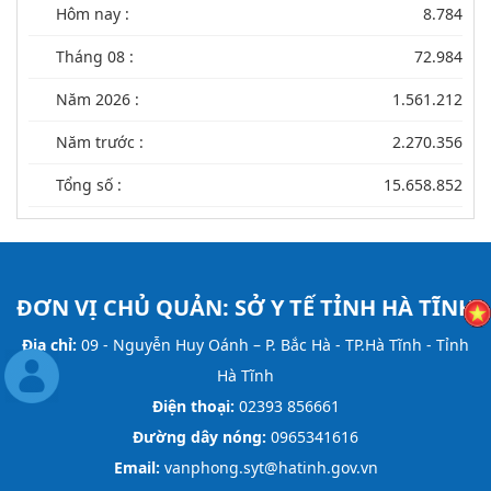
Hôm nay :
8.784
Tháng 08 :
72.984
Năm 2026 :
1.561.212
Năm trước :
2.270.356
Tổng số :
15.658.852
ĐƠN VỊ CHỦ QUẢN:
SỞ Y TẾ TỈNH HÀ TĨNH
Địa chỉ:
09 - Nguyễn Huy Oánh – P. Bắc Hà - TP.Hà Tĩnh - Tỉnh
Hà Tĩnh
Điện thoại:
02393 856661
Đường dây nóng:
0965341616
Email:
vanphong.syt@hatinh.gov.vn