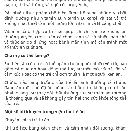
gà, cá, thịt và trứng, và ngũ cốc nguyên hạt.
Rất nhiều thực phẩm chế biến được bổ sung những vi chất
dinh dưỡng như vitamin B, vitamin D, canxi và sắt và trẻ
không nhất thiết cần một lượng lớn vitamin và khoáng chất.
Vitamin tổng hợp có thể sẽ giúp ích chỉ khi trẻ không ăn
thường xuyên, cực kì kén cá chọn canh và có nhiều hạn chế
về thức ăn do dị ứng hoặc bệnh mãn tính mà cần tránh một
số thức ăn suốt đời.
Cha mẹ có thể làm gì?
Sự thèm ăn của trẻ có thể bị ảnh hưởng bởi nhiều yếu tố, bao
gồm cả mức độ hoạt động thể lực, sự mệt mỏi và bất ổn về
cảm xúc.Hoặc có thể trẻ chỉ đơn thuần là một người kén ăn.
Chừng nào tăng trưởng của trẻ là bình thường và chúng
đang ăn một chế độ ăn uống cân bằng thì không có gì cần
phải lo lắng. Sự thay đổi thất thường của sự thèm ăn thường
là thoáng qua và sẽ không gây tổn hại cho sức khỏe tổng thể
của trẻ.
Một số lời khuyên trong việc cho trẻ ăn:
Khuyến khích trẻ tự ăn
Khi trẻ học bằng cách chạm và cảm nhận đối tượng, khám