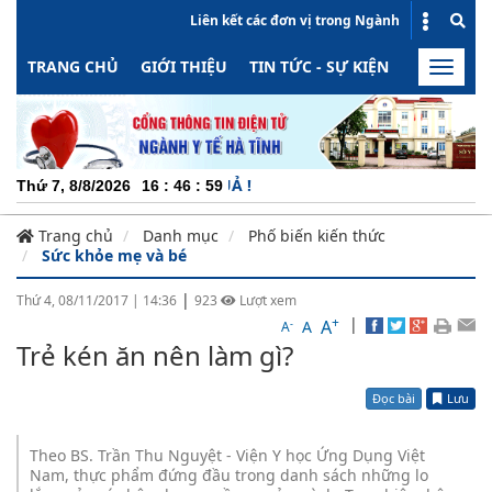
Liên kết các đơn vị trong Ngành
TRANG CHỦ
GIỚI THIỆU
TIN TỨC - SỰ KIỆN
HOẠT ĐỘN
Toggle
naviga
CHUY
Thứ 7, 8/8/2026
16
:
47
:
00
Trang chủ
Danh mục
Phố biến kiến thức
Sức khỏe mẹ và bé
|
Thứ 4, 08/11/2017
|
14:36
923
Lượt xem
+
|
A
-
A
A
Trẻ kén ăn nên làm gì?
Đọc bài
Lưu
Theo BS. Trần Thu Nguyệt - Viện Y học Ứng Dụng Việt
Nam, thực phẩm đứng đầu trong danh sách những lo