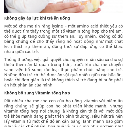
Không gây áp lực khi trẻ ăn uống
Một số cha mẹ tin rằng lysine – một amino acid thiết yếu có
thể được tìm thấy trong một số vitamin tổng hợp cho trẻ em,
có thể giúp tăng cường sự thèm ăn. Tuy nhiên, không có đủ
bằng chứng để cho thấy rằng nó hoạt động như một chất
kích thích sự thèm ăn, đồng thời sự đáp ứng có thể khác
nhau giữa các trẻ.
Thông thường, việc giải quyết các nguyên nhân sâu xa cho sự
thiếu thèm ăn là quan trọng hơn, trước khi cha mẹ chuyển
sang việc bổ sung các loại thực phẩm chức năng cho trẻ.
Những đứa trẻ có thể được ăn vặt quá nhiều giữa các bữa ăn,
hoặc chỉ đơn giản là trẻ không thích vì trẻ đang bị buộc phải
ăn hết phần ăn của mình.
Không bổ sung Vitamin tổng hợp
Rất nhiều cha mẹ cho con của họ uống vitamin với niềm tin
rằng chúng sẽ giúp con họ phát triển khỏe mạnh. Nhưng
vitamin tổng hợp nói chung là không cần thiết với một đứa
trẻ khỏe mạnh đang phát triển bình thường. Hầu hết trẻ nên
lấy vitamin từ một chế độ ăn cân bằng, lành mạnh bao gồm
sữa và các chế phẩm, hoa quả và rau cũng như protein như