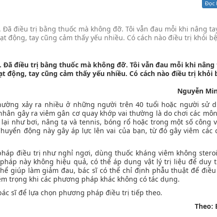
Đọc 
Xử lý kiến nghị - Khiếu nại tố cáo
Khác
 Đã điều trị bằng thuốc mà không đỡ. Tôi vẫn đau mỗi khi nâng ta
 hoạt động, tay cũng cảm thấy yếu nhiều. Có cách nào điều trị khỏi 
 Đã điều trị bằng thuốc mà không đỡ. Tôi vẫn đau mỗi khi nâng 
 hoạt động, tay cũng cảm thấy yếu nhiều. Có cách nào điều trị khỏi
Nguyễn Mi
hường xảy ra nhiều ở những người trên 40 tuổi hoặc người sử 
 nhân gây ra viêm gân cơ quay khớp vai thường là do chơi các môn
 lại như bơi, nâng tạ và tennis, bóng rổ hoặc trong một số công v
huyển động này gây áp lực lên vai của bạn, từ đó gây viêm các 
háp điều trị như nghỉ ngơi, dùng thuốc kháng viêm không stero
áp này không hiệu quả, có thể áp dụng vật lý trị liệu để duy tr
thể giúp làm giảm đau, bác sĩ có thể chỉ định phẫu thuật để điều 
êm trọng khi các phương pháp khác không có tác dụng.
 bác sĩ để lựa chọn phương pháp điều trị tiếp theo.
Theo: 