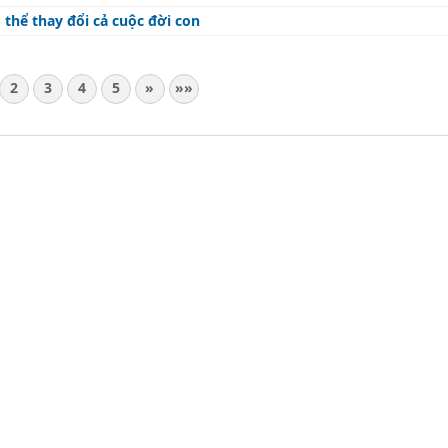
thể thay đổi cả cuộc đời con
2
3
4
5
»
»»