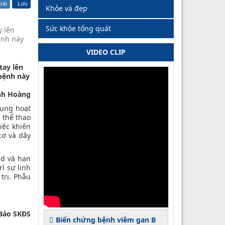
bài
Lưu
Khỏe và đẹp
Sức khỏe tổng quát
y lên
bệnh này
VIDEO CLIP
tay lên
 bệnh này
nh Hoàng
dụng hoạt
 thể thao
iệc khiến
cơ và dây
id và hạn
ì sự linh
trị. Phẫu
Báo SKĐS
Biến chứng bệnh viêm gan B