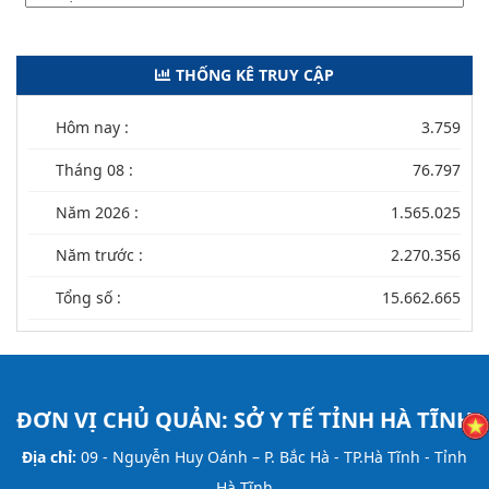
THỐNG KÊ TRUY CẬP
Hôm nay :
3.759
Tháng 08 :
76.797
Năm 2026 :
1.565.025
Năm trước :
2.270.356
Tổng số :
15.662.665
ĐƠN VỊ CHỦ QUẢN:
SỞ Y TẾ TỈNH HÀ TĨNH
Địa chỉ:
09 - Nguyễn Huy Oánh – P. Bắc Hà - TP.Hà Tĩnh - Tỉnh
Hà Tĩnh