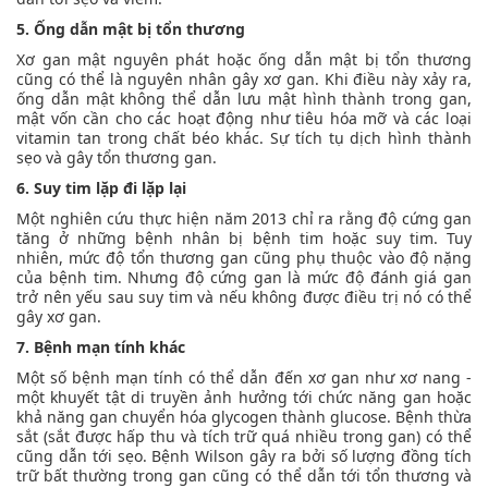
5. Ống dẫn mật bị tổn thương
Xơ gan mật nguyên phát hoặc ống dẫn mật bị tổn thương
cũng có thể là nguyên nhân gây xơ gan. Khi điều này xảy ra,
ống dẫn mật không thể dẫn lưu mật hình thành trong gan,
mật vốn cần cho các hoạt động như tiêu hóa mỡ và các loại
vitamin tan trong chất béo khác. Sự tích tụ dịch hình thành
sẹo và gây tổn thương gan.
6. Suy tim lặp đi lặp lại
Một nghiên cứu thực hiện năm 2013 chỉ ra rằng độ cứng gan
tăng ở những bệnh nhân bị bệnh tim hoặc suy tim. Tuy
nhiên, mức độ tổn thương gan cũng phụ thuộc vào độ nặng
của bệnh tim. Nhưng độ cứng gan là mức độ đánh giá gan
trở nên yếu sau suy tim và nếu không được điều trị nó có thể
gây xơ gan.
7. Bệnh mạn tính khác
Một số bệnh mạn tính có thể dẫn đến xơ gan như xơ nang -
một khuyết tật di truyền ảnh hưởng tới chức năng gan hoặc
khả năng gan chuyển hóa glycogen thành glucose. Bệnh thừa
sắt (sắt được hấp thu và tích trữ quá nhiều trong gan) có thể
cũng dẫn tới sẹo. Bệnh Wilson gây ra bởi số lượng đồng tích
trữ bất thường trong gan cũng có thể dẫn tới tổn thương và