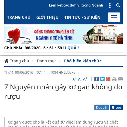
Liên kết các đơn vị trong Ngành
TRANG CHỦ
GIỚI THIỆU
TIN TỨC - SỰ KIỆN
HOẠT ĐỘN
Toggle
naviga
G ĐỘNG - MINH BẠCH - HIỆU QUẢ !
Chủ Nhật, 9/8/2026
5
:
52
:
00
Trang chủ
Danh mục
Phố biến kiến thức
|
Thứ 4, 08/06/2016
|
07:44
1084
Lượt xem
+
|
A
-
A
A
7 Nguyên nhân gây xơ gan không do
rượu
Đọc bài
Lưu
Xơ gan được cho là kết quả từ việc lạm dụng rượu và chất