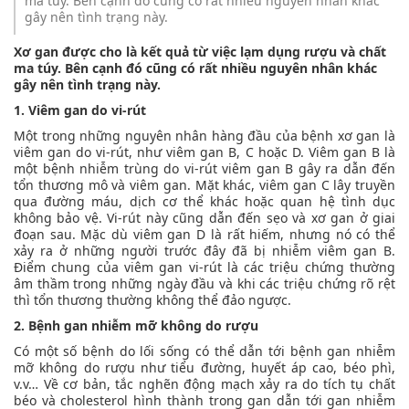
ma túy. Bên cạnh đó cũng có rất nhiều nguyên nhân khác
gây nên tình trạng này.
Xơ gan được cho là kết quả từ việc lạm dụng rượu và chất
ma túy. Bên cạnh đó cũng có rất nhiều nguyên nhân khác
gây nên tình trạng này.
1. Viêm gan do vi-rút
Một trong những nguyên nhân hàng đầu của bệnh xơ gan là
viêm gan do vi-rút, như viêm gan B, C hoặc D. Viêm gan B là
một bệnh nhiễm trùng do vi-rút viêm gan B gây ra dẫn đến
tổn thương mô và viêm gan. Mặt khác, viêm gan C lây truyền
qua đường máu, dịch cơ thể khác hoặc quan hệ tình dục
không bảo vệ. Vi-rút này cũng dẫn đến sẹo và xơ gan ở giai
đoạn sau. Mặc dù viêm gan D là rất hiếm, nhưng nó có thể
xảy ra ở những người trước đây đã bị nhiễm viêm gan B.
Điểm chung của viêm gan vi-rút là các triệu chứng thường
âm thầm trong những ngày đầu và khi các triệu chứng rõ rệt
thì tổn thương thường không thể đảo ngược.
2. Bệnh gan nhiễm mỡ không do rượu
Có một số bệnh do lối sống có thể dẫn tới bệnh gan nhiễm
mỡ không do rượu như tiểu đường, huyết áp cao, béo phì,
v.v… Về cơ bản, tắc nghẽn động mạch xảy ra do tích tụ chất
béo và cholesterol hình thành trong gan dẫn tới gan nhiễm