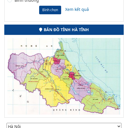
Bình thường
Xem kết quả
Bình chọn
BẢN ĐỒ TỈNH HÀ TĨNH