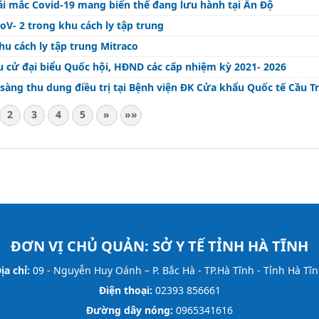
Bái mắc Covid-19 mang biến thể đang lưu hành tại Ấn Độ
V- 2 trong khu cách ly tập trung
hu cách ly tập trung Mitraco
 cử đại biểu Quốc hội, HĐND các cấp nhiệm kỳ 2021- 2026
sàng thu dung điều trị tại Bệnh viện ĐK Cửa khẩu Quốc tế Cầu T
2
3
4
5
»
»»
ĐƠN VỊ CHỦ QUẢN:
SỞ Y TẾ TỈNH HÀ TĨNH
ịa chỉ:
09 - Nguyễn Huy Oánh – P. Bắc Hà - TP.Hà Tĩnh - Tỉnh Hà Tĩ
Điện thoại:
02393 856661
Đường dây nóng:
0965341616