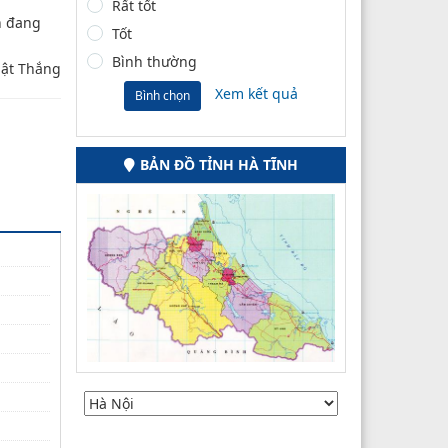
Rất tốt
n đang
Tốt
Bình thường
ật Thắng
Xem kết quả
Bình chọn
BẢN ĐỒ TỈNH HÀ TĨNH