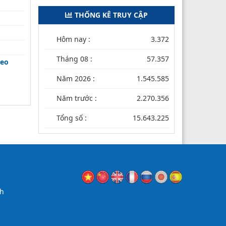
THỐNG KÊ TRUY CẬP
Hôm nay :
3.372
Tháng 08 :
57.357
reo
Năm 2026 :
1.545.585
Năm trước :
2.270.356
Tổng số :
15.643.225
nh