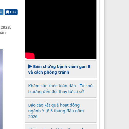
ài
Lưu
 2933,
hân
Biến chứng bệnh viêm gan B
và cách phòng tránh
Khám sức khỏe toàn dân - Từ chủ
trương đến đổi thay từ cơ sở
Báo cáo kết quả hoạt động
ngành Y tế 6 tháng đầu năm
2026