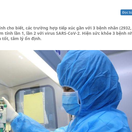
Xử lý kiến nghị - Khiếu nại tố cáo
Khác
Đọc b
nh cho biết, các trường hợp tiếp xúc gần với 3 bệnh nhân (2932,
 tính lần 1, lần 2 với virus SARS-CoV-2. Hiện sức khỏe 3 bệnh n
n tốt, tâm lý ổn định.