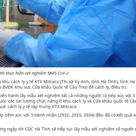
nh thực hiện xét nghiệm SARS-CoV-2
hu cách ly y tế KTX Mitraco (Thị xã Kỳ Anh, tỉnh Hà Tĩnh), tỉnh Hà
BVĐK Khu vực Cửa khẩu Quốc tế Cầu Treo để cách ly, điều trị.
tiến hành lấy mẫu xét nghiệm tất cả những người có tiếp xúc với 
uộc các lực lượng chức năng ở khu cách ly và Cửa khẩu quốc tế Cầu
ực cách ly y tế tập trung KTX Mitraco.
ợp tiếm xúc với 3 bệnh nhân (2932, 2933, 2934) đều đã có kết quả x
ng ngày tới CDC Hà Tĩnh sẽ tiếp tục lấy mẫu xét nghiệm số người 