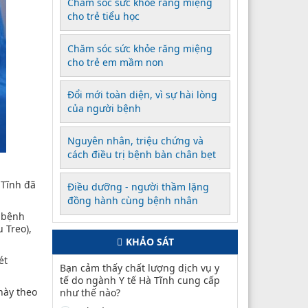
Chăm sóc sức khỏe răng miệng
cho trẻ tiểu học
Chăm sóc sức khỏe răng miệng
cho trẻ em mầm non
Đổi mới toàn diện, vì sự hài lòng
của người bệnh
Nguyên nhân, triệu chứng và
cách điều trị bệnh bàn chân bẹt
 Tĩnh đã
Điều dưỡng - người thầm lặng
đồng hành cùng bệnh nhân
3 bệnh
 Treo),
KHẢO SÁT
ét
Bạn cảm thấy chất lượng dịch vụ y
tế do ngành Y tế Hà Tĩnh cung cấp
này theo
như thế nào?