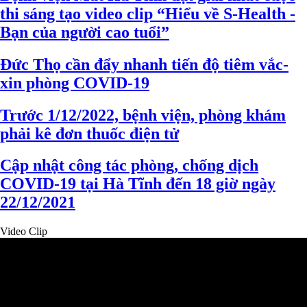
thi sáng tạo video clip “Hiểu về S-Health -
Bạn của người cao tuổi”
Đức Thọ cần đẩy nhanh tiến độ tiêm vắc-
xin phòng COVID-19
Trước 1/12/2022, bệnh viện, phòng khám
phải kê đơn thuốc điện tử
Cập nhật công tác phòng, chống dịch
COVID-19 tại Hà Tĩnh đến 18 giờ ngày
22/12/2021
Video Clip