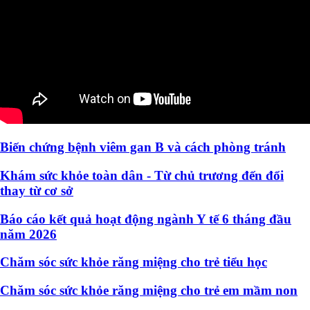
Biến chứng bệnh viêm gan B và cách phòng tránh
Khám sức khỏe toàn dân - Từ chủ trương đến đổi
thay từ cơ sở
Báo cáo kết quả hoạt động ngành Y tế 6 tháng đầu
năm 2026
Chăm sóc sức khỏe răng miệng cho trẻ tiểu học
Chăm sóc sức khỏe răng miệng cho trẻ em mầm non