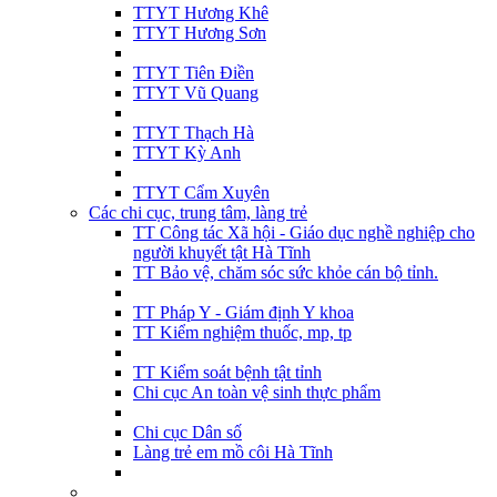
TTYT Hương Khê
TTYT Hương Sơn
TTYT Tiên Điền
TTYT Vũ Quang
TTYT Thạch Hà
TTYT Kỳ Anh
TTYT Cẩm Xuyên
Các chi cục, trung tâm, làng trẻ
TT Công tác Xã hội - Giáo dục nghề nghiệp cho
người khuyết tật Hà Tĩnh
TT Bảo vệ, chăm sóc sức khỏe cán bộ tỉnh.
TT Pháp Y - Giám định Y khoa
TT Kiểm nghiệm thuốc, mp, tp
TT Kiểm soát bệnh tật tỉnh
Chi cục An toàn vệ sinh thực phẩm
Chi cục Dân số
Làng trẻ em mồ côi Hà Tĩnh