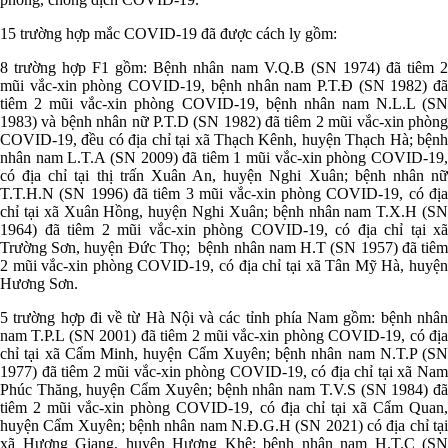
15 trường hợp mắc COVID-19 đã được cách ly gồm:
8 trường hợp F1 gồm: Bệnh nhân nam V.Q.B (SN 1974) đã tiêm 2
mũi vắc-xin phòng COVID-19, bệnh nhân nam P.T.Đ (SN 1982) đã
tiêm 2 mũi vắc-xin phòng COVID-19, bệnh nhân nam N.L.L (SN
1983) và bệnh nhân nữ P.T.D (SN 1982) đã tiêm 2 mũi vắc-xin phòng
COVID-19, đều có địa chỉ tại xã Thạch Kênh, huyện Thạch Hà; bệnh
nhân nam L.T.A (SN 2009) đã tiêm 1 mũi vắc-xin phòng COVID-19,
có địa chỉ tại thị trấn Xuân An, huyện Nghi Xuân; bệnh nhân nữ
T.T.H.N (SN 1996) đã tiêm 3 mũi vắc-xin phòng COVID-19, có địa
chỉ tại xã Xuân Hồng, huyện Nghi Xuân; bệnh nhân nam T.X.H (SN
1964) đã tiêm 2 mũi vắc-xin phòng COVID-19, có địa chỉ tại xã
Trường Sơn, huyện Đức Thọ; bệnh nhân nam H.T (SN 1957) đã tiêm
2 mũi vắc-xin phòng COVID-19, có địa chỉ tại xã Tân Mỹ Hà, huyện
Hương Sơn.
5 trường hợp đi về từ Hà Nội và các tỉnh phía Nam gồm: bệnh nhân
nam T.P.L (SN 2001) đã tiêm 2 mũi vắc-xin phòng COVID-19, có địa
chỉ tại xã Cẩm Minh, huyện Cẩm Xuyên; bệnh nhân nam N.T.P (SN
1977) đã tiêm 2 mũi vắc-xin phòng COVID-19, có địa chỉ tại xã Nam
Phúc Thăng, huyện Cẩm Xuyên; bệnh nhân nam T.V.S (SN 1984) đã
tiêm 2 mũi vắc-xin phòng COVID-19, có địa chỉ tại xã Cẩm Quan,
huyện Cẩm Xuyên; bệnh nhân nam N.Đ.G.H (SN 2021) có địa chỉ tại
xã Hương Giang, huyên Hương Khê; bệnh nhân nam H.T.C (SN