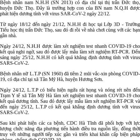
Bệnh nhân nam N.H.H (SN 2013) có địa chỉ tại thị trấn Đức thọ,
huyện Đức Thọ. Đây là trường hợp con của BN nam N.Q.H được
phát hiện dương tính với virus SAR-CoV-2 ngày 22/12.
Từ ngày 18/12 đến ngày 21/12, N.H.H đi học tại Lớp 3D - Trường
Tiểu học thị trấn Đức Thọ, sau đó đi rồi về nhà chơi cùng với các bạn
gần nhà.
Ngày 24/12, N.H.H được làm xét nghiệm test nhanh COVID-19 cho
kết quả nghi ngờ, sau đó được lấy mẫu làm xét nghiệm RT-PCR. Đến
sáng ngày 25/12, N.H.H có kết quả khẳng định dương tính với virus
SARS-CoV-2.
Bệnh nhân nữ L.T.P (SN 1960) đã tiêm 2 mũi vắc-xin phòng COVID-
19, có địa chỉ tại xã Tân Mỹ Hà, huyện Hương Sơn.
Ngày 24/12, L.T.P có biểu hiện ngứa rát họng và nóng rét nên đến
Trạm Y tế xã Tân Mỹ Hà làm xét nghiệm test nhanh COVID-19 cho
kết quả dương tính. Sau đó được lấy mẫu làm xét nghiệm RT-PCR và
đến ngày 25/12, L.T.P có kết quả khẳng định dương tính với virus
SARS-CoV-2.
Sau khi phát hiện các ca bệnh, CDC Hà Tĩnh đã phối hợp với lực
lượng chức năng địa phương tiến hành điều tra nguồn lây, đồng thời
truy vết những người tiếp xúc gần và triển khai khẩn cấp biện pháp
phòng, chống dịch COVID-19.