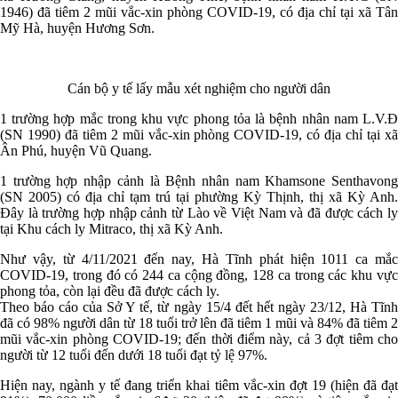
1946) đã tiêm 2 mũi vắc-xin phòng COVID-19, có địa chỉ tại xã Tân
Mỹ Hà, huyện Hương Sơn.
Cán bộ y tế lấy mẫu xét nghiệm cho người dân
1 trường hợp mắc trong khu vực phong tỏa là bệnh nhân nam L.V.Đ
(SN 1990) đã tiêm 2 mũi vắc-xin phòng COVID-19, có địa chỉ tại xã
Ân Phú, huyện Vũ Quang.
1 trường hợp nhập cảnh là Bệnh nhân nam Khamsone Senthavong
(SN 2005) có địa chỉ tạm trú tại phường Kỳ Thịnh, thị xã Kỳ Anh.
Đây là trường hợp nhập cảnh từ Lào về Việt Nam và đã được cách ly
tại Khu cách ly Mitraco, thị xã Kỳ Anh.
Như vậy, từ 4/11/2021 đến nay, Hà Tĩnh phát hiện 1011 ca mắc
COVID-19, trong đó có 244 ca cộng đồng, 128 ca trong các khu vực
phong tỏa, còn lại đều đã được cách ly.
Theo báo cáo của Sở Y tế, từ ngày 15/4 đết hết ngày 23/12, Hà Tĩnh
đã có 98% người dân từ 18 tuổi trở lên đã tiêm 1 mũi và 84% đã tiêm 2
mũi vắc-xin phòng COVID-19; đến thời điểm này, cả 3 đợt tiêm cho
người từ 12 tuổi đến dưới 18 tuổi đạt tỷ lệ 97%.
Hiện nay, ngành y tế đang triển khai tiêm vắc-xin đợt 19 (hiện đã đạt