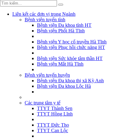
Liên kết các đơn vị trong Ngành
Bệnh viện tuyến tỉnh
Bệnh viện Đa khoa tỉnh HT
Bệnh viện Phổi Hà Tĩnh
Bệnh viện Y học cổ truyền Hà Tĩnh
Bệnh viện Phục hồi chức năng HT
Bệnh viện Sức khỏe tâm thần HT
Bệnh viện Mắt Hà Tĩnh
Bệnh viện tuyến huyện
Bệnh viện Đa khoa thị xã Kỳ Anh
Bệnh viện Đa khoa Lộc Hà
Các trung tâm y tế
TTYT Thành Sen
TTYT Hồng Lĩnh
TTYT Đức Thọ
TTYT Can Lộc