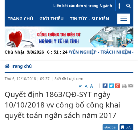
Liên kết các đơn vị trong Ngành
TRANG CHỦ
GIỚI THIỆU
TIN TỨC - SỰ KIỆN
HOẠT ĐỘN
Toggle
naviga
CHUYÊN NGHIỆP - TRÁCH NHIỆM - NĂN
Chủ Nhật, 9/8/2026
6
:
51
:
24
Trang chủ
|
Thứ 6, 12/10/2018
|
09:37
849
Lượt xem
+
|
A
-
A
A
Quyết định 1863/QĐ-SYT ngày
10/10/2018 vv công bố công khai
quyết toán ngân sách năm 2017
Đọc bài
Lưu