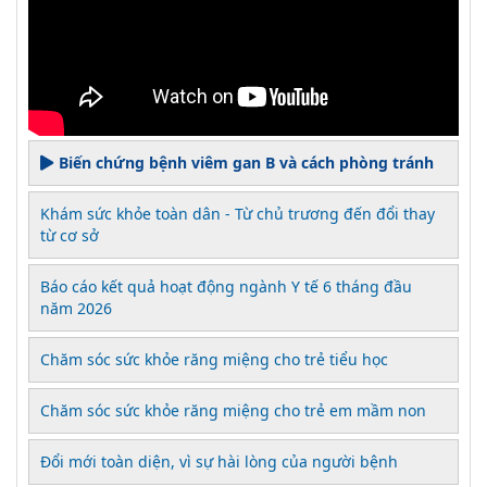
Biến chứng bệnh viêm gan B và cách phòng tránh
Khám sức khỏe toàn dân - Từ chủ trương đến đổi thay
từ cơ sở
Báo cáo kết quả hoạt động ngành Y tế 6 tháng đầu
năm 2026
Chăm sóc sức khỏe răng miệng cho trẻ tiểu học
Chăm sóc sức khỏe răng miệng cho trẻ em mầm non
Đổi mới toàn diện, vì sự hài lòng của người bệnh