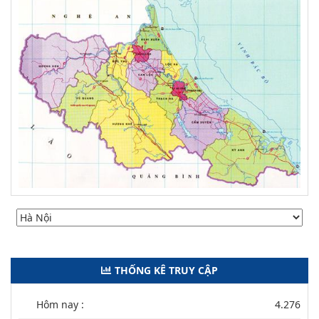
THỐNG KÊ TRUY CẬP
Hôm nay :
4.276