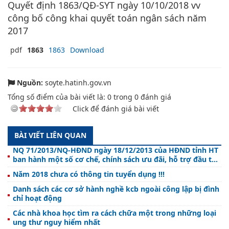
Quyết định 1863/QĐ-SYT ngày 10/10/2018 vv
công bố công khai quyết toán ngân sách năm
2017
pdf
1863
1863
Download
Nguồn:
soyte.hatinh.gov.vn
Tổng số điểm của bài viết là:
0
trong
0
đánh giá
Click để đánh giá bài viết
BÀI VIẾT LIÊN QUAN
NQ 71/2013/NQ-HĐND ngày 18/12/2013 của HĐND tỉnh HT
ban hành một số cơ chế, chính sách ưu đãi, hỗ trợ đầu tư
vào Khu CNTT tập trung tỉnh HT
Năm 2018 chưa có thông tin tuyển dụng !!!
Danh sách các cơ sở hành nghề kcb ngoài công lập bị đình
chỉ hoạt động
Các nhà khoa học tìm ra cách chữa một trong những loại
ung thư nguy hiểm nhất