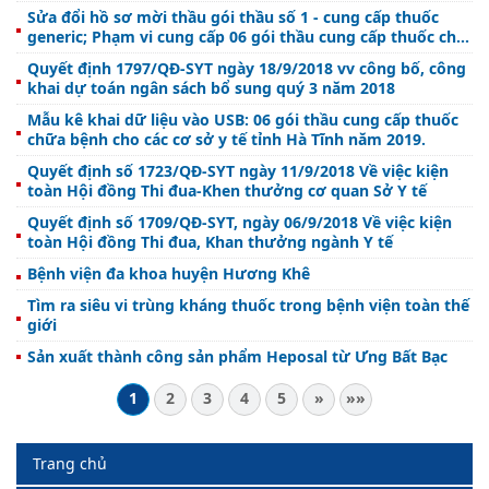
Sửa đổi hồ sơ mời thầu gói thầu số 1 - cung cấp thuốc
generic; Phạm vi cung cấp 06 gói thầu cung cấp thuốc cho
các cơ sở y tế tỉnh Hà Tĩnh năm 2019
Quyết định 1797/QĐ-SYT ngày 18/9/2018 vv công bố, công
khai dự toán ngân sách bổ sung quý 3 năm 2018
Mẫu kê khai dữ liệu vào USB: 06 gói thầu cung cấp thuốc
chữa bệnh cho các cơ sở y tế tỉnh Hà Tĩnh năm 2019.
Quyết định số 1723/QĐ-SYT ngày 11/9/2018 Về việc kiện
toàn Hội đồng Thi đua-Khen thưởng cơ quan Sở Y tế
Quyết định số 1709/QĐ-SYT, ngày 06/9/2018 Về việc kiện
toàn Hội đồng Thi đua, Khan thưởng ngành Y tế
Bệnh viện đa khoa huyện Hương Khê
Tìm ra siêu vi trùng kháng thuốc trong bệnh viện toàn thế
giới
Sản xuất thành công sản phẩm Heposal từ Ưng Bất Bạc
1
2
3
4
5
»
»»
Trang chủ