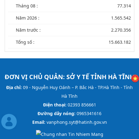
Tháng 08 :
77.314
Năm 2026 :
1.565.542
Năm trước :
2.270.356
Tổng số :
15.663.182
ĐƠN VỊ CHỦ QUẢN:
SỞ Y TẾ TỈNH HÀ TĨNH
Địa chỉ:
09 - Nguyễn Huy Oánh – P. Bắc Hà - TP.Hà Tĩnh - Tỉnh
Hà Tĩnh
Điện thoại:
02393 856661
Đường dây nóng:
0965341616
Email:
vanphong.syt@hatinh.gov.vn