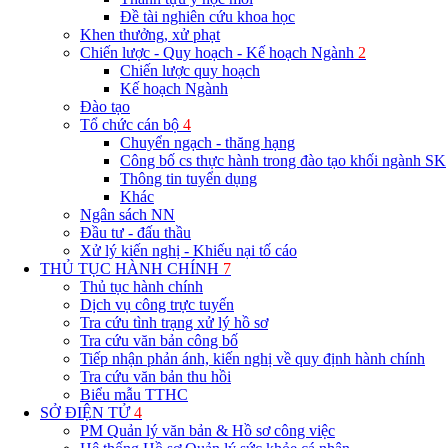
Đề tài nghiên cứu khoa học
Khen thưởng, xử phạt
Chiến lược - Quy hoạch - Kế hoạch Ngành
2
Chiến lược quy hoạch
Kế hoạch Ngành
Đào tạo
Tổ chức cán bộ
4
Chuyển ngạch - thăng hạng
Công bố cs thực hành trong đào tạo khối ngành SK
Thông tin tuyển dụng
Khác
Ngân sách NN
Đầu tư - đấu thầu
Xử lý kiến nghị - Khiếu nại tố cáo
THỦ TỤC HÀNH CHÍNH
7
Thủ tục hành chính
Dịch vụ công trực tuyến
Tra cứu tình trạng xử lý hồ sơ
Tra cứu văn bản công bố
Tiếp nhận phản ánh, kiến nghị về quy định hành chính
Tra cứu văn bản thu hồi
Biểu mẫu TTHC
SỞ ĐIỆN TỬ
4
PM Quản lý văn bản & Hồ sơ công việc