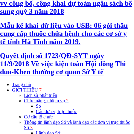
vv công bố, công khai dự toán ngân sách bổ
sung quý 3 năm 2018
Mẫu kê khai dữ liệu vào USB: 06 gói thầu
cung cấp thuốc chữa bệnh cho các cơ sở y
tế tỉnh Hà Tĩnh năm 2019.
Quyết định số 1723/QĐ-SYT ngày
11/9/2018 Về việc kiện toàn Hội đồng Thi
đua-Khen thưởng cơ quan Sở Y tế
Trang chủ
GIỚI THIỆU
7
Lịch sử phát triển
Chức năng, nhiệm vụ
2
Sở
Các đơn vị trực thuộc
Cơ cấu tổ chức
Thông tin lãnh đạo Sở và lãnh đạo các đơn vị trực thuộc
Sở
3
Lãnh đạo Sở