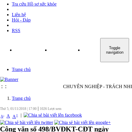
Tra cứu Hồ sơ sức khỏe
Liên hệ
Hỏi - Đáp
RSS
Toggle
TRANG CHỦ
GIỚI THIỆU
TIN TỨC - SỰ KIỆN
navigation
Trang chủ
:
:
CHUYÊN NGHIỆP - TRÁCH NHIỆM 
Trang chủ
|
Thứ 5, 01/11/2018
|
17:00
1026
Lượt xem
|
+
-
A
A
A
Công văn số 498/BVĐKT-CĐT ngày