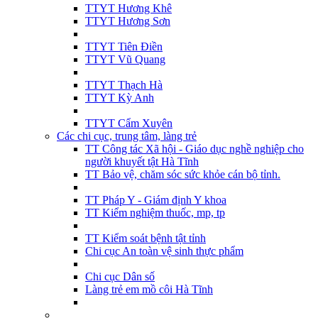
TTYT Hương Khê
TTYT Hương Sơn
TTYT Tiên Điền
TTYT Vũ Quang
TTYT Thạch Hà
TTYT Kỳ Anh
TTYT Cẩm Xuyên
Các chi cục, trung tâm, làng trẻ
TT Công tác Xã hội - Giáo dục nghề nghiệp cho
người khuyết tật Hà Tĩnh
TT Bảo vệ, chăm sóc sức khỏe cán bộ tỉnh.
TT Pháp Y - Giám định Y khoa
TT Kiểm nghiệm thuốc, mp, tp
TT Kiểm soát bệnh tật tỉnh
Chi cục An toàn vệ sinh thực phẩm
Chi cục Dân số
Làng trẻ em mồ côi Hà Tĩnh