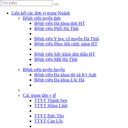
Liên kết các đơn vị trong Ngành
Bệnh viện tuyến tỉnh
Bệnh viện Đa khoa tỉnh HT
Bệnh viện Phổi Hà Tĩnh
Bệnh viện Y học cổ truyền Hà Tĩnh
Bệnh viện Phục hồi chức năng HT
Bệnh viện Sức khỏe tâm thần HT
Bệnh viện Mắt Hà Tĩnh
Bệnh viện tuyến huyện
Bệnh viện Đa khoa thị xã Kỳ Anh
Bệnh viện Đa khoa Lộc Hà
Các trung tâm y tế
TTYT Thành Sen
TTYT Hồng Lĩnh
TTYT Đức Thọ
TTYT Can Lộc