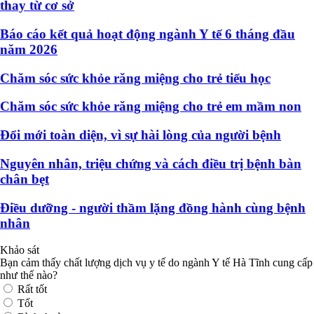
thay từ cơ sở
Báo cáo kết quả hoạt động ngành Y tế 6 tháng đầu
năm 2026
Chăm sóc sức khỏe răng miệng cho trẻ tiểu học
Chăm sóc sức khỏe răng miệng cho trẻ em mầm non
Đổi mới toàn diện, vì sự hài lòng của người bệnh
Nguyên nhân, triệu chứng và cách điều trị bệnh bàn
chân bẹt
Điều dưỡng - người thầm lặng đồng hành cùng bệnh
nhân
Khảo sát
Bạn cảm thấy chất lượng dịch vụ y tế do ngành Y tế Hà Tĩnh cung cấp
như thế nào?
Rất tốt
Tốt