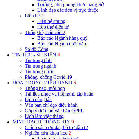
Trưởng, phó phòng chức năng Sở
Lãnh đạo các đơn vị trực thuộc
Liên hệ
2
Liên hệ chung
Hộp thư điện tử
Thống kê, báo cáo
2
Báo cáo Ngành hàng quý
Báo cáo Ngành cuối năm
Sơ đồ Cổng
TIN TỨC - SỰ KIỆN
4
Tin trong tỉnh
Tin trong ngành
Tin trong nước
Phòng, chống Covid-19
HOẠT ĐỘNG ĐIỀU HÀNH
6
Thông báo, mời họp
Tài liệu phục vụ hội nghị, tập huấn
Lịch công tác
Văn bản chỉ đạo điều hành
Góp ý dự thảo văn bản QPPL
Lịch làm việc tháng
MINH BẠCH THÔNG TIN
9
Chính sách ưu đãi, hỗ trợ đầu tư
Nghiên cứu khoa học
2
Thành tựu y học mới