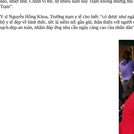
đáo, nhiệt tình. Chính vì thế, từ nhiều năm nay Trạm không những thu
Trạm”.
Y sĩ Nguyễn Hồng Khoa, Trưởng trạm y tế cho biết: “có được như n
bộ y tế đẹp về hình thức, tức là niềm nỡ, gần gũi, thân thiện với ngư
sạch-đẹp-an toàn, nhằm đáp ứng nhu cầu ngày càng cao của nhân dân”