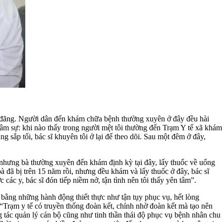
ng đãng. Người dân đến khám chữa bệnh thường xuyên ở đây đều hài
âm sự: khi nào thấy trong người mệt tôi thường đến Trạm Y tế xã khám
g sắp tối, bác sĩ khuyên tôi ở lại để theo dõi. Sau một đêm ở đây,
 nhưng bà thường xuyên đến khám định kỳ tại đây, lấy thuốc về uống
a bà đã bị trên 15 năm rồi, nhưng đều khám và lấy thuốc ở đây, bác sĩ
ác y, bác sĩ đón tiếp niềm nở, tận tình nên tôi thấy yên tâm”.
̀ng những hành động thiết thực như tận tụy phục vụ, hết lòng
 y tế có truyền thống đoàn kết, chính nhờ đoàn kết mà tạo nên
tác quản lý cán bộ cũng như tinh thần thái độ phục vụ bệnh nhân chu