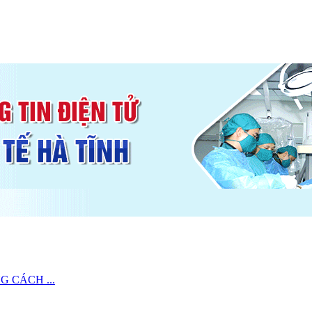
C
 CÁCH ...