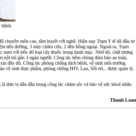
 bệnh.
ình độ chuyên môn cao, tâm huyết với nghề. Hiện nay Trạm Y tế đã đầu tư
 nghiệm tiểu đường, 3 máy châm cứu, 2 đèn hồng ngoại. Ngoài ra, Trạm
c nam với trên 40 loại cây thuốc trong danh mục. Nhờ đó, chất lượng
trị nội trú gần 3 ngàn người. Công tác tiêm chủng đảm bảo an toàn,
c xin đầy đủ. Công tác phòng chống dịch bệnh, vệ sinh môi trường
oàn vệ sinh thực phẩm, phòng chống HIV, Lao, Sốt rét... được quản lý,
g là đơn vị dẫn đầu trong công tác chăm sóc và bảo vệ sức khoẻ nhân
Thanh Loan