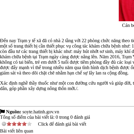
Cán b
Đến nay Trạm y tế xã đã có nhà 2 tầng với 22 phòng chức năng theo tiê
một số trang thiết bị cần thiết phục vụ công tác khám chữa bệnh như
còn đầu tư các trang thiết bị khác như: máy hút nhớt sơ sinh, máy kh
khám chữa bệnh tại Trạm ngày càng được nâng lên. Năm 2016, Trạm Y tế 
không có tai biến, trẻ em dưới 5 tuổi được tiêm phòng đầy đủ các loạ
được đẩy mạnh vì thế trong nhiều năm qua tình hình dịch bệnh được ổn 
giám sát và theo dõi chặt chẽ nhằm hạn chế sự lây lan ra cộng đồng.
Xác định nghề thầy thuốc như một con đường cứu người và giúp đời, t
dân, góp phần xây dựng nông thôn mới./.
Nguồn:
soyte.hatinh.gov.vn
Tổng số điểm của bài viết là:
0
trong
0
đánh giá
Click để đánh giá bài viết
Bài viết liên quan