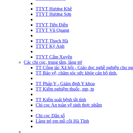
TTYT Hương Khê
TTYT Hương Sơn
TTYT Tiên Điền
TTYT Vũ Quang
TTYT Thạch Hà
TTYT Kỳ Anh
TTYT Cẩm Xuyên
Các chi cục, trung tâm, làng trẻ
TT Công tác Xã hội - Giáo dục nghề nghiệp cho ng
TT Bảo vệ, chăm sóc sức khỏe cán bộ tỉnh.
TT Pháp Y - Giám định Y khoa
TT Kiểm nghiệm thuốc, mp, tp
TT Kiểm soát bệnh tật tỉnh
Chi cục An toàn vệ sinh thực phẩm
Chi cục Dân số
Làng trẻ em mồ côi Hà Tĩnh