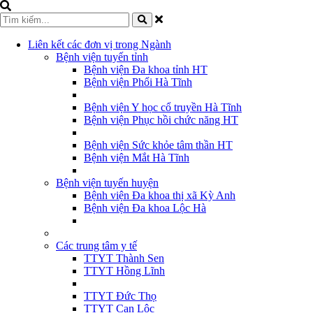
Liên kết các đơn vị trong Ngành
Bệnh viện tuyến tỉnh
Bệnh viện Đa khoa tỉnh HT
Bệnh viện Phổi Hà Tĩnh
Bệnh viện Y học cổ truyền Hà Tĩnh
Bệnh viện Phục hồi chức năng HT
Bệnh viện Sức khỏe tâm thần HT
Bệnh viện Mắt Hà Tĩnh
Bệnh viện tuyến huyện
Bệnh viện Đa khoa thị xã Kỳ Anh
Bệnh viện Đa khoa Lộc Hà
Các trung tâm y tế
TTYT Thành Sen
TTYT Hồng Lĩnh
TTYT Đức Thọ
TTYT Can Lộc