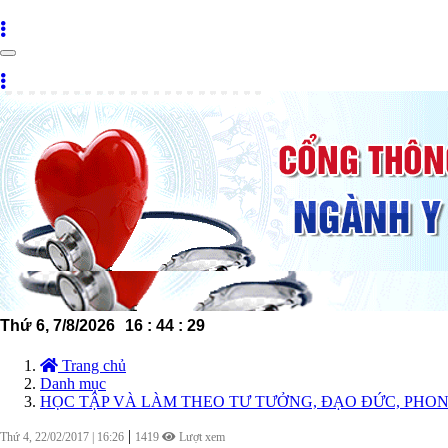
Toggle
navigation
Thứ 6, 7/8/2026
16
:
44
:
30
Trang chủ
Danh mục
HỌC TẬP VÀ LÀM THEO TƯ TƯỞNG, ĐẠO ĐỨC, PHONG
|
Thứ 4, 22/02/2017
|
16:26
1419
Lượt xem