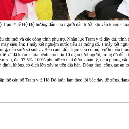
ộ Trạm
Y
tế
Hộ Độ hướng dẫn cho người dân trước khi vào khám chữa
u chí mới và các công trình phụ trợ. Nhân lực Trạm y tế đầy đủ, tr
: 1 máy siêu âm; 1 máy xét nghiệm nước tiểu 11 thông số, 1 máy xét
í dung, đèn sưởi sơ sinh… Bên cạnh đó, Trạm còn có một vườn mẫu thuố
xã đã khám chữa bệnh cho hơn 10 ngàn lượt người, trong đó điều 
i vác xin, đạt 97,5%. 100% phụ nữ có thai được quản lý, tiêm phòng vắ
định, không có dịch lớn xảy ra trên địa bàn. Đồng thời, công tác an t
ập thể cán bộ Trạm y tế Hộ Độ luôn làm theo lời bác dạy để xứng đán