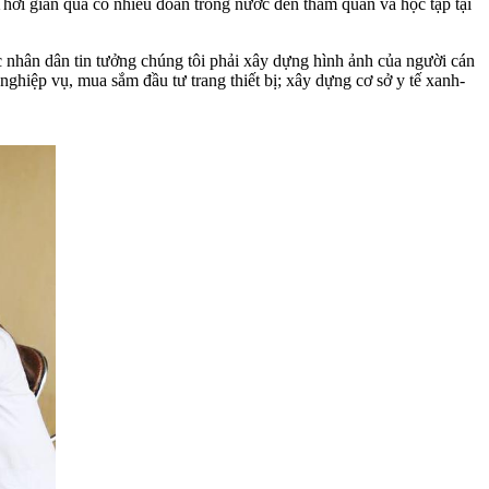
hời gian qua có nhiều đoàn trong nước đến tham quan và học tập tại
c nhân dân tin tưởng chúng tôi phải xây dựng hình ảnh của người cán
nghiệp vụ, mua sắm đầu tư trang thiết bị; xây dựng cơ sở y tế xanh-