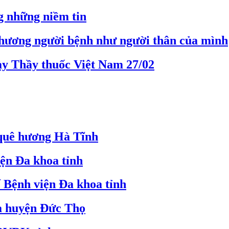
g những niềm tin
hương người bệnh như người thân của mình
ày Thầy thuốc Việt Nam 27/02
 quê hương Hà Tĩnh
iện Đa khoa tỉnh
ế Bệnh viện Đa khoa tỉnh
oa huyện Đức Thọ