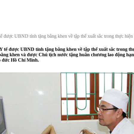
Y tế được UBND tỉnh tặng bằng khen về tập thể xuất sắc trong thực hi
h Y tế được UBND tỉnh tặng bằng khen về tập thể xuất sắc trong t
khen và được Chủ tịch nước tặng huân chương lao động hạng III. Mộ
̣o đức Hồ Chí Minh.