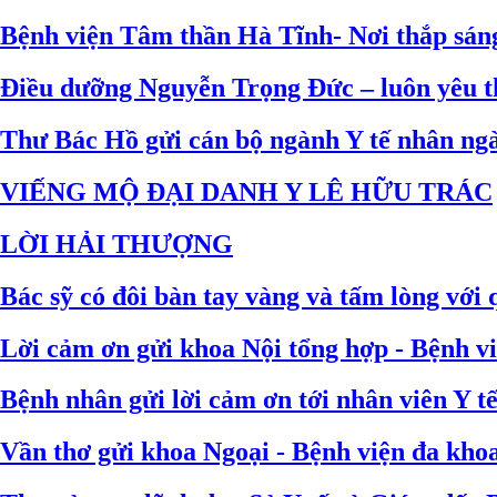
Bệnh viện Tâm thần Hà Tĩnh- Nơi thắp sán
Điều dưỡng Nguyễn Trọng Đức – luôn yêu t
Thư Bác Hồ gửi cán bộ ngành Y tế nhân ng
VIẾNG MỘ ĐẠI DANH Y LÊ HỮU TRÁC
LỜI HẢI THƯỢNG
Bác sỹ có đôi bàn tay vàng và tấm lòng với
Lời cảm ơn gửi khoa Nội tổng hợp - Bệnh v
Bệnh nhân gửi lời cảm ơn tới nhân viên Y t
Vần thơ gửi khoa Ngoại - Bệnh viện đa kh