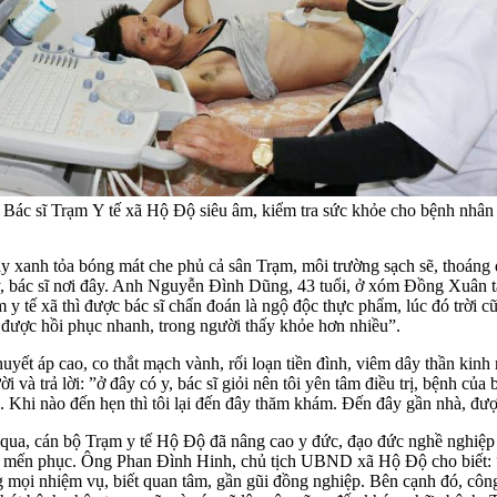
B​ác sĩ Trạm Y tế xã Hộ Độ siêu âm, kiểm tra sức khỏe cho bệnh nhân
cây xanh tỏa bóng mát che phủ cả sân Trạm, môi trường sạch sẽ, thoá
y, bác sĩ nơi đây. Anh Nguyễn Đình Dũng, 43 tuổi, ở xóm Đồng Xuân t
y tế xã thì được bác sĩ chẩn đoán là ngộ độc thực phẩm, lúc đó trời cũn
ôi được hồi phục nhanh, trong người thấy khỏe hơn nhiều”.
ết áp cao, co thắt mạch vành, rối loạn tiền đình, viêm dây thần kinh
ời và trả lời: ”ở đây có y, bác sĩ giỏi nên tôi yên tâm điều trị, bệnh củ
Khi nào đến hẹn thì tôi lại đến đây thăm khám. Đến đây gần nhà, được c
ua, cán bộ Trạm y tế Hộ Độ đã nâng cao y đức, đạo đức nghề nghiệp bă
 mến phục. Ông Phan Đình Hinh, chủ tịch UBND xã Hộ Độ cho biết: “Trạm
 mọi nhiệm vụ, biết quan tâm, gần gũi đồng nghiệp. Bên cạnh đó, công 