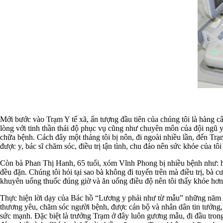
Mới bước vào Trạm Y tế xã, ấn tượng đầu tiên của chúng tôi là hàng 
lòng với tinh thần thái độ phục vụ cũng như chuyên môn của đội ngũ 
chữa bệnh. Cách đây một tháng tôi bị nôn, đi ngoài nhiều lần, đến Trạm 
được y, bác sĩ chăm sóc, điều trị tận tình, chu đáo nên sức khỏe của t
Còn bà Phan Thị Hanh, 65 tuổi, xóm Vĩnh Phong bị nhiều bệnh như: huy
đều đặn. Chúng tôi hỏi tại sao bà không đi tuyến trên mà điều trị, bà cư
khuyên uống thuốc đúng giờ và ăn uống điều độ nên tôi thấy khỏe hơn. 
Thực hiện lời dạy của Bác hồ “Lương y phải như từ mẫu” những năm q
thương yêu, chăm sóc người bệnh, được cán bộ và nhân dân tin tưởng,
sức mạnh. Đặc biệt là trưởng Trạm ở đây luôn gương mẫu, đi đầu trong