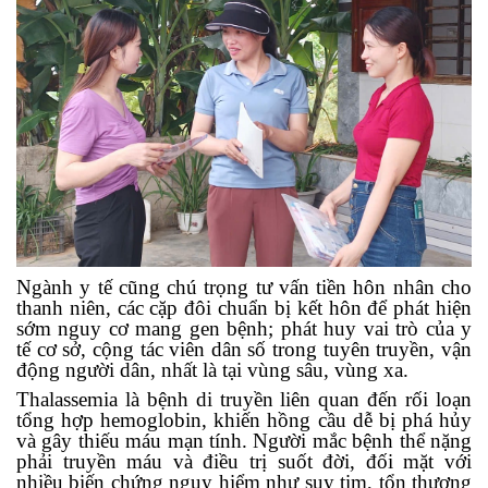
Ngành y tế cũng chú trọng tư vấn tiền hôn nhân cho
thanh niên, các cặp đôi chuẩn bị kết hôn để phát hiện
sớm nguy cơ mang gen bệnh; phát huy vai trò của y
tế cơ sở, cộng tác viên dân số trong tuyên truyền, vận
động người dân, nhất là tại vùng sâu, vùng xa.
Thalassemia là bệnh di truyền liên quan đến rối loạn
tổng hợp hemoglobin, khiến hồng cầu dễ bị phá hủy
và gây thiếu máu mạn tính. Người mắc bệnh thể nặng
phải truyền máu và điều trị suốt đời, đối mặt với
nhiều biến chứng nguy hiểm như suy tim, tổn thương