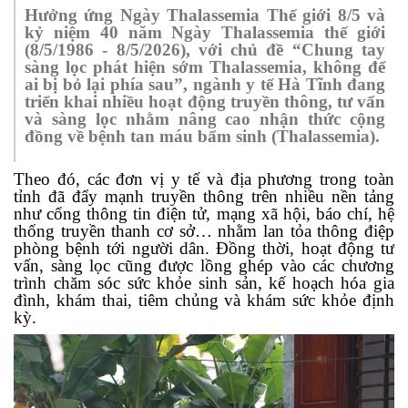
Hưởng ứng Ngày Thalassemia Thế giới 8/5 và
kỷ niệm 40 năm Ngày Thalassemia thế giới
(8/5/1986 - 8/5/2026), với chủ đề “Chung tay
sàng lọc phát hiện sớm Thalassemia, không để
ai bị bỏ lại phía sau”, ngành y tế Hà Tĩnh đang
triển khai nhiều hoạt động truyền thông, tư vấn
và sàng lọc nhằm nâng cao nhận thức cộng
đồng về bệnh tan máu bẩm sinh (Thalassemia).
Theo đó, các đơn vị y tế và địa phương trong toàn
tỉnh đã đẩy mạnh truyền thông trên nhiều nền tảng
như cổng thông tin điện tử, mạng xã hội, báo chí, hệ
thống truyền thanh cơ sở… nhằm lan tỏa thông điệp
phòng bệnh tới người dân. Đồng thời, hoạt động tư
vấn, sàng lọc cũng được lồng ghép vào các chương
trình chăm sóc sức khỏe sinh sản, kế hoạch hóa gia
đình, khám thai, tiêm chủng và khám sức khỏe định
kỳ.