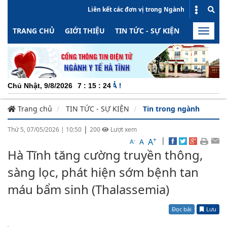
Liên kết các đơn vị trong Ngành
TRANG CHỦ
GIỚI THIỆU
TIN TỨC - SỰ KIỆN
HOẠT ĐỘN
Toggle
naviga
CHUYÊ
Chủ Nhật, 9/8/2026
7
:
15
:
24
Trang chủ
TIN TỨC - SỰ KIỆN
Tin trong ngành
|
Thứ 5, 07/05/2026
|
10:50
200
Lượt xem
+
|
A
-
A
A
Hà Tĩnh tăng cường truyền thông,
sàng lọc, phát hiện sớm bệnh tan
máu bẩm sinh (Thalassemia)
Đọc bài
Lưu