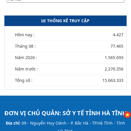
THỐNG KÊ TRUY CẬP
Hôm nay :
4.427
Tháng 08 :
77.465
Năm 2026 :
1.565.693
Năm trước :
2.270.356
Tổng số :
15.663.333
ĐƠN VỊ CHỦ QUẢN:
SỞ Y TẾ TỈNH HÀ TĨNH
Địa chỉ:
09 - Nguyễn Huy Oánh – P. Bắc Hà - TP.Hà Tĩnh - Tỉnh