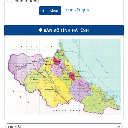
Bình thường
Xem kết quả
Bình chọn
BẢN ĐỒ TỈNH HÀ TĨNH