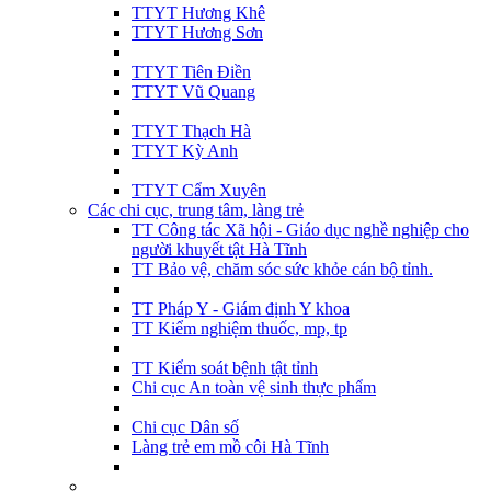
TTYT Hương Khê
TTYT Hương Sơn
TTYT Tiên Điền
TTYT Vũ Quang
TTYT Thạch Hà
TTYT Kỳ Anh
TTYT Cẩm Xuyên
Các chi cục, trung tâm, làng trẻ
TT Công tác Xã hội - Giáo dục nghề nghiệp cho
người khuyết tật Hà Tĩnh
TT Bảo vệ, chăm sóc sức khỏe cán bộ tỉnh.
TT Pháp Y - Giám định Y khoa
TT Kiểm nghiệm thuốc, mp, tp
TT Kiểm soát bệnh tật tỉnh
Chi cục An toàn vệ sinh thực phẩm
Chi cục Dân số
Làng trẻ em mồ côi Hà Tĩnh