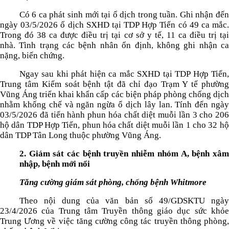
Có
6
ca phát sinh mới tại ổ dịch trong tuần. Ghi nhận đế
ngày
03/5
/2026 ổ dịch SXHD tại TDP Hợp Tiến có 4
9
ca mắc
Trong đó 3
8
ca được điều trị tại cơ sở y tế, 1
1
ca điều trị tại
nhà. Tình trạng các bệnh nhân ổn định, không ghi nhận ca
nặng, biến chứng.
Ngay sau khi phát hiện ca mắc SXHD tại TDP Hợp Tiến,
Trung tâm Kiểm soát bệnh tật đã chỉ đạo Trạm Y tế phường
Vũng Áng triển khai khẩn cấp các biện pháp phòng chống dịch
nhằm khống chế và ngăn ngừa ổ dịch lây lan. Tính đến ngày
03
/
5
/2026 đã tiến hành phun hóa chất diệt muỗi lần
3
cho
206
hộ dân TDP Hợp Tiến, phun hóa chất diệt muỗi lần 1 cho
32
hộ
dân TDP Tân Long thuộc phường Vũng Áng.
2. Giám sát các bệnh truyền nhiễm nhóm A, bệnh xâm
nhập, bệnh mới nổi
Tăng cường giám sát
phòng,
chống bệnh Whitmore
Theo nội dung
của văn bản s
ố
49/GDSKTU
ngà
23/4/2026 của Trung tâm Truyền thông giáo dục sức khỏe
Trung Ương về việc
tăng cường công tác truyền thông phòng