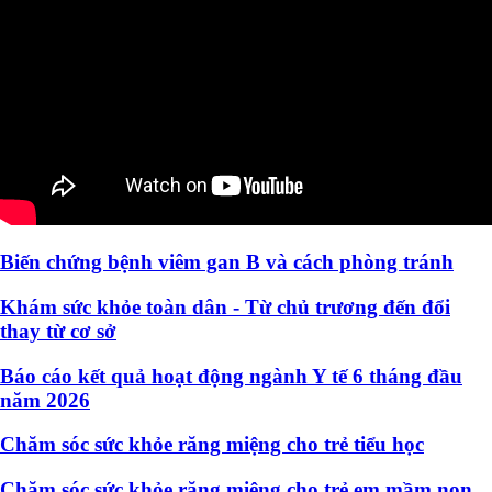
Biến chứng bệnh viêm gan B và cách phòng tránh
Khám sức khỏe toàn dân - Từ chủ trương đến đổi
thay từ cơ sở
Báo cáo kết quả hoạt động ngành Y tế 6 tháng đầu
năm 2026
Chăm sóc sức khỏe răng miệng cho trẻ tiểu học
Chăm sóc sức khỏe răng miệng cho trẻ em mầm non