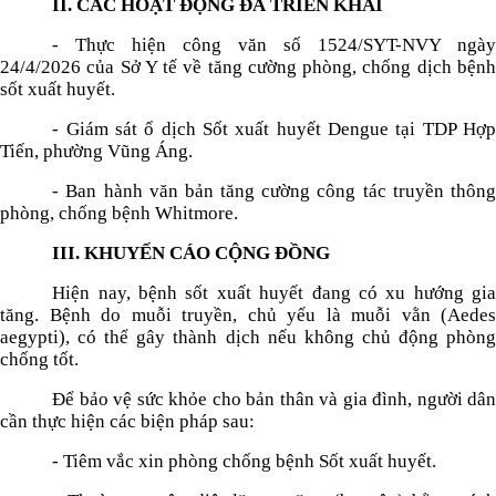
II. CÁC HOẠT ĐỘNG ĐÃ TRIỂN KHAI
- Thực hiện công văn số 1524/SYT-NVY ngày
24/4/2026 của Sở Y tế về tăng cường phòng, chống dịch bệnh
sốt xuất huyết.
- Giám sát ổ dịch Sốt xuất huyết Dengue tại TDP Hợp
Tiến, phường Vũng Áng.
- Ban hành văn bản tăng cường công tác truyền thông
phòng, chống bệnh Whitmore.
III. KHUYẾN CÁO CỘNG ĐỒNG
Hiện nay, bệnh sốt xuất huyết đang có xu hướng gia
tăng. Bệnh do muỗi truyền, chủ yếu là muỗi vằn (Aedes
aegypti), có thể gây thành dịch nếu không chủ động phòng
chống tốt.
Để bảo vệ sức khỏe cho bản thân và gia đình, người dân
cần thực hiện các biện pháp sau:
- Tiêm vắc xin phòng chống bệnh Sốt xuất huyết.