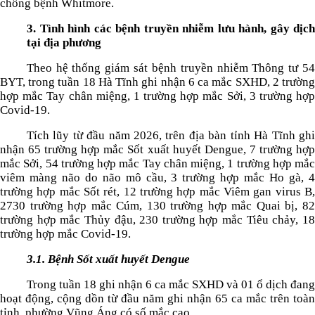
chống bệnh Whitmore
.
3. Tình hình các bệnh truyền nhiễm lưu hành, gây dịch
tại địa phương
Theo hệ thống giám sát bệnh truyền nhiễm Thông tư 54
BYT, trong tuần 1
8
Hà Tĩnh ghi nhận
6
ca mắc SXHD,
2
trườn
hợp mắc Tay chân miệng,
1
trường hợp mắc
Sởi
,
3
trường hợ
Covid-19
.
Tích lũy từ đầu năm 2026, trên địa bàn tỉnh Hà Tĩnh ghi
nhận
65
trường hợp mắc Sốt xuất huyết Dengue,
7
trường hợ
mắc Sởi,
54
trường hợp mắc Tay chân miệng, 1 trường hợp mắc
viêm màng não do não mô cầu,
3
trường hợp mắc Ho gà, 
trường hợp mắc Sốt rét, 1
2
trường hợp mắc Viêm gan virus B
2730 trường hợp mắc Cúm, 130 trường hợp mắc Quai bị, 82
trường hợp mắc Thủy đậu, 230 trường hợp mắc Tiêu chảy,
18
trường hợp mắc Covid-19.
3.1. Bệnh Sốt xuất huyết Dengue
Trong tuần 1
8
ghi nhận
6
ca mắc SXHD và 01 ổ dịch đan
hoạt động, cộng dồn từ đầu năm ghi nhận
65
ca mắc trên toàn
tỉnh, phường Vũng Áng có số mắc cao.