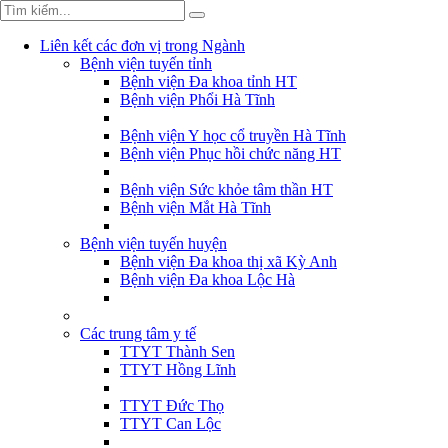
Liên kết các đơn vị trong Ngành
Bệnh viện tuyến tỉnh
Bệnh viện Đa khoa tỉnh HT
Bệnh viện Phổi Hà Tĩnh
Bệnh viện Y học cổ truyền Hà Tĩnh
Bệnh viện Phục hồi chức năng HT
Bệnh viện Sức khỏe tâm thần HT
Bệnh viện Mắt Hà Tĩnh
Bệnh viện tuyến huyện
Bệnh viện Đa khoa thị xã Kỳ Anh
Bệnh viện Đa khoa Lộc Hà
Các trung tâm y tế
TTYT Thành Sen
TTYT Hồng Lĩnh
TTYT Đức Thọ
TTYT Can Lộc