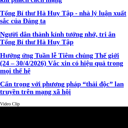
Tổng Bí thư Hà Huy Tập - nhà lý luận xuất
sắc của Đảng ta
Người dân thành kính tưởng nhớ, tri ân
Tổng Bí thư Hà Huy Tập
Hưởng ứng Tuần lễ Tiêm chủng Thế giới
(24 – 30/4/2026) Vắc xin có hiệu quả trong
mọi thế hệ
Cẩn trọng với phương pháp “thải độc” lan
truyền trên mạng xã hội
Video Clip