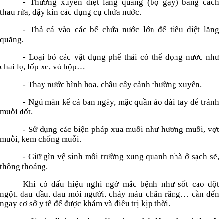
- Thường xuyên diệt lăng quăng (bọ gậy) bằng cách
thau rửa, đậy kín các dụng cụ chứa nước.
- Thả cá vào các bể chứa nước lớn để tiêu diệt lăng
quăng.
- Loại bỏ các vật dụng phế thải có thể đọng nước như
chai lọ, lốp xe, vỏ hộp…
- Thay nước bình hoa, chậu cây cảnh thường xuyên.
- Ngủ màn kể cả ban ngày, mặc quần áo dài tay để tránh
muỗi đốt.
- Sử dụng các biện pháp xua muỗi như hương muỗi, vợt
muỗi, kem chống muỗi.
- Giữ gìn vệ sinh môi trường xung quanh nhà ở sạch sẽ,
thông thoáng.
Khi có dấu hiệu nghi ngờ mắc bệnh như sốt cao đột
ngột, đau đầu, đau mỏi người, chảy máu chân răng… cần đến
ngay cơ sở y tế để được khám và điều trị kịp thời.