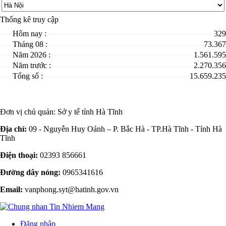
Thống kê truy cập
Hôm nay :
329
Tháng 08 :
73.367
Năm 2026 :
1.561.595
Năm trước :
2.270.356
Tổng số :
15.659.235
Đơn vị chủ quản:
Sở y tế tỉnh Hà Tĩnh
Địa chỉ:
09 - Nguyễn Huy Oánh – P. Bắc Hà - TP.Hà Tĩnh - Tỉnh Hà
Tĩnh
Điện thoại:
02393 856661
Đường dây nóng:
0965341616
Email:
vanphong.syt@hatinh.gov.vn
Đăng nhập