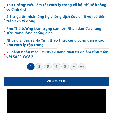
Thủ tướng: Nếu làm tốt cách ly trong xã hội thì sẽ không
có đỉnh dịch
2,1 triệu tin nhắn ủng hộ chống dịch Covid-19 với số tiền
trên 126 tỷ đồng
Phó Thủ tướng trân trọng cảm ơn Nhân dân đã chung
sức, đồng lòng chống dịch
Những y, bác sỹ Hà Tĩnh thao thức cùng công dân ở các
khu cách ly tập trung
23 bệnh nhân mắc COVID-19 đang điều trị đã âm tính 2 lần
với SASR-CoV-2
1
2
3
4
5
»
»»
VIDEO CLIP