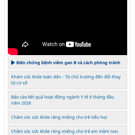
Biến chứng bệnh viêm gan B và cách phòng tránh
Khám sức khỏe toàn dân - Từ chủ trương đến đổi thay
từ cơ sở
Báo cáo kết quả hoạt động ngành Y tế 6 tháng đầu
năm 2026
Chăm sóc sức khỏe răng miệng cho trẻ tiểu học
Chăm sóc sức khỏe răng miệng cho trẻ em mầm non