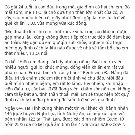
Cô gái 24 tuổi là con đầu trong một gia đình có hai chị em. Bố
mất sớm, mẹ T.T.O. là chỗ dựa tinh thần lớn nhất của cô, vì
vậy, sau nhiều biến cố, giây phút được gặp lại mẹ lúc trở về
quê khiến T.T.O. vừa mừng vừa xúc động.
“Mẹ đưa đồ lên cho em chút rồi về vì hai mẹ con không được
gặp nhau lâu, cũng không được tiếp xúc trực tiếp để đảm bảo
an toàn. Mẹ dặn dò em giữ gìn sức khỏe, nghiêm túc thực
hiện quy định cách ly, khi nào được về nhà sẽ tẩm bổ cho em
thật nhiều”, T.T.O. nói.
Cô kể: "Hiện em đang cách ly phòng riêng. Biết em ra viện,
nhiều người gửi lời chúc mừng, động viên khiến em rất vui,
phấn chấn. Em rất biết ơn các y bác sĩ Bệnh viện Đà Nẵng đã
điều trị và chăm sóc em rất nhiệt tình và chu đáo. Mới đầu
biết mình nhiễm bệnh, em rất lo lắng. Tuy nhiên, khi nhập
viện điều trị, các bác sĩ đã động viên, chăm sóc nên em không
cảm thấy bất an, tinh thần thoải mái. Em sẽ thực hiện tốt quy
định cách ly tại địa phương để sớm trở về với gia đình”.
Ngày 6/4, Hà Tĩnh cũng nhận một tin vui khác khi bệnh nhân
146 (quê huyện Nghi Lộc, tỉnh Nghệ An, có tiếp xúc gần với
bệnh nhân 122 tại Thái Lan, được xác định nhiễm Covid-19
hôm 25/3) đã có kết quả âm tính lần 1 với virus SARS-CoV-2.