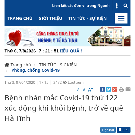
Liên kết các đơn vị trong Ngành
TRANG CHỦ
GIỚI THIỆU
TIN TỨC - SỰ KIỆN
HOẠT ĐỘN
Toggle
naviga
G ĐỘNG - MINH BẠCH - HIỆU QUẢ !
Thứ 6, 7/8/2026
7
:
21
:
52
Trang chủ
TIN TỨC - SỰ KIỆN
Phòng, chống Covid-19
|
Thứ 3, 07/04/2020
|
17:15
2472
Lượt xem
+
|
A
-
A
A
Bệnh nhân mắc Covid-19 thứ 122
xúc động khi khỏi bệnh, trở về quê
Hà Tĩnh
Đọc bài
Lưu