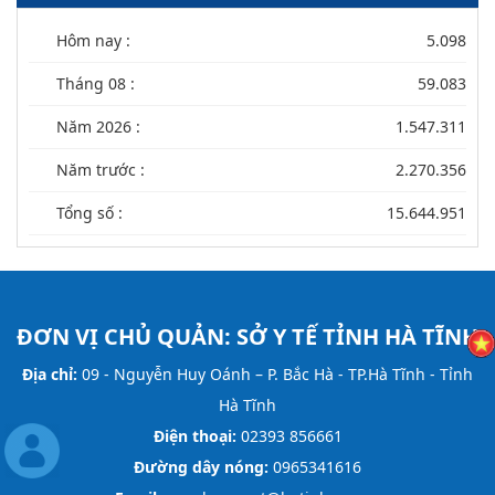
Hôm nay :
5.098
Tháng 08 :
59.083
Năm 2026 :
1.547.311
Năm trước :
2.270.356
Tổng số :
15.644.951
ĐƠN VỊ CHỦ QUẢN:
SỞ Y TẾ TỈNH HÀ TĨNH
Địa chỉ:
09 - Nguyễn Huy Oánh – P. Bắc Hà - TP.Hà Tĩnh - Tỉnh
Hà Tĩnh
Điện thoại:
02393 856661
Đường dây nóng:
0965341616