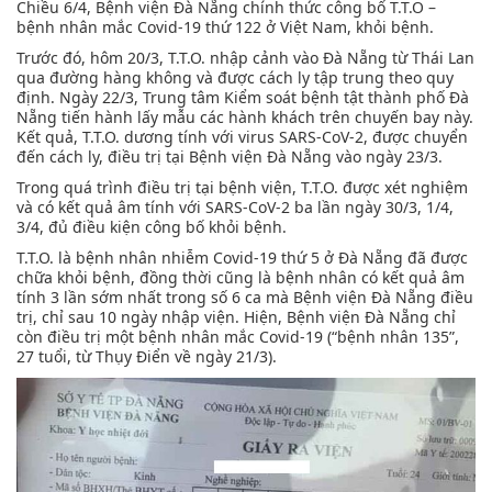
Chiều 6/4, Bệnh viện Đà Nẵng chính thức công bố T.T.O –
bệnh nhân mắc Covid-19 thứ 122 ở Việt Nam, khỏi bệnh.
Trước đó, hôm 20/3, T.T.O. nhập cảnh vào Đà Nẵng từ Thái Lan
qua đường hàng không và được cách ly tập trung theo quy
định. Ngày 22/3, Trung tâm Kiểm soát bệnh tật thành phố Đà
Nẵng tiến hành lấy mẫu các hành khách trên chuyến bay này.
Kết quả, T.T.O. dương tính với virus SARS-CoV-2, được chuyển
đến cách ly, điều trị tại Bệnh viện Đà Nẵng vào ngày 23/3.
Trong quá trình điều trị tại bệnh viện, T.T.O. được xét nghiệm
và có kết quả âm tính với SARS-CoV-2 ba lần ngày 30/3, 1/4,
3/4, đủ điều kiện công bố khỏi bệnh.
T.T.O. là bệnh nhân nhiễm Covid-19 thứ 5 ở Đà Nẵng đã được
chữa khỏi bệnh, đồng thời cũng là bệnh nhân có kết quả âm
tính 3 lần sớm nhất trong số 6 ca mà Bệnh viện Đà Nẵng điều
trị, chỉ sau 10 ngày nhập viện. Hiện, Bệnh viện Đà Nẵng chỉ
còn điều trị một bệnh nhân mắc Covid-19 (“bệnh nhân 135”,
27 tuổi, từ Thụy Điển về ngày 21/3).