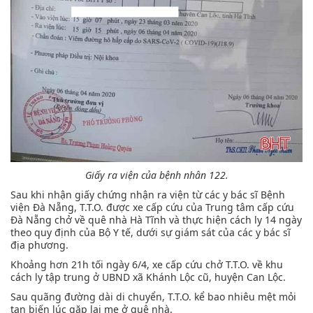
Giấy ra viện của bệnh nhân 122.
Sau khi nhận giấy chứng nhận ra viện từ các y bác sĩ Bệnh
viện Đà Nẵng, T.T.O. được xe cấp cứu của Trung tâm cấp cứu
Đà Nẵng chở về quê nhà Hà Tĩnh và thực hiện cách ly 14 ngày
theo quy định của Bộ Y tế, dưới sự giám sát của các y bác sĩ
địa phương.
Khoảng hơn 21h tối ngày 6/4, xe cấp cứu chở T.T.O. về khu
cách ly tập trung ở UBND xã Khánh Lộc cũ, huyện Can Lộc.
Sau quãng đường dài di chuyển, T.T.O. kể bao nhiêu mệt mỏi
tan biến lúc gặp lại mẹ ở quê nhà.