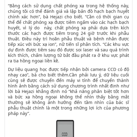
“Bằng cách sử dụng chất phóng xạ trong hệ thống này,
chúng tôi có thể đánh giá và lập bản đồ hạch bạch huyết
chính xác hơn”, bà Hejazi cho biết. “Cần có thời gian cụ
thể để chất phóng xạ được tiêm ngấm vào các hạch bạch
huyết, vì lý do này, chất phóng xạ phải dựa trên kích
thước các hạch được tiêm trong 24 giờ trước khi phẫu
thuật. Điều này trì hoãn phẫu thuật và bệnh nhân được
tiếp xúc với bức xạ ion”, nữ tiến sĩ phân tích. “Các khu vực
dự định được tiêm sau đó được soi laser và sau quá trình
kích thích, chấm lượng tử bắt đầu phát ra ở khu vực phát
ra tia hồng ngoại liền kề.
Dự liệu quang học được tiếp nhận bởi camera CCD có độ
nhạy cao”, bà cho biết thêm.Cần phải lưu ý, dữ liệu cuối
cùng sẽ được chuyển đến máy vi tính để chuyển thành
hình ảnh bằng cách sử dụng chương trình nhất định như
lời bà Hejazi khẳng định nó “khả năng phân biệt tốt hơn
và bức xạ hồng ngoại không thể nhìn thấy bằng mắt
thường sẽ không ảnh hưởng đến tầm nhìn của bác sĩ
phẫu thuật chính là một trong những lợi ích của phương
pháp này”.