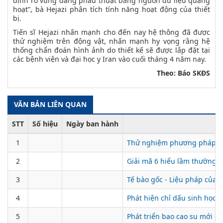
định rõ vùng đang phẫu thuật bằng nguồn dữ liệu quang
hoạt”, bà Hejazi phân tích tính năng hoạt động của thiết
bị.
Tiến sĩ Hejazi nhấn mạnh cho đến nay hệ thông đã được
thử nghiệm trên động vật, nhấn mạnh hy vọng rằng hệ
thống chẩn đoán hình ảnh do thiết kế sẽ được lắp đặt tại
các bệnh viện và đại học y Iran vào cuối tháng 4 năm nay.
Theo: Báo SKĐS
VĂN BẢN LIÊN QUAN
STT
Số hiệu
Ngày ban hành
1
Thử nghiệm phương pháp sửa
2
Giải mã 6 hiểu lầm thường 
3
Tế bào gốc - Liệu pháp của t
4
Phát hiện chỉ dấu sinh học c
5
Phát triển bao cao su mới giú