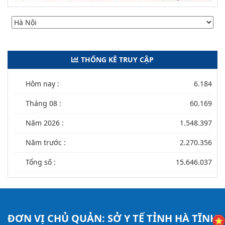
THỐNG KÊ TRUY CẬP
Hôm nay :
6.184
Tháng 08 :
60.169
Năm 2026 :
1.548.397
Năm trước :
2.270.356
Tổng số :
15.646.037
ĐƠN VỊ CHỦ QUẢN:
SỞ Y TẾ TỈNH HÀ TĨNH