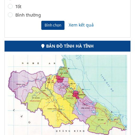
Tốt
Bình thường
Xem kết quả
Bình chọn
BẢN ĐỒ TỈNH HÀ TĨNH