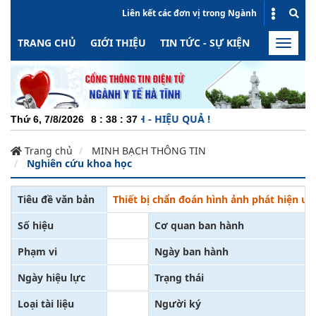
Liên kết các đơn vị trong Ngành
TRANG CHỦ
GIỚI THIỆU
TIN TỨC - SỰ KIỆN
HOẠT ĐỘN
Toggle
naviga
ĂNG ĐỘNG - MINH BẠCH - HIỆU QUẢ !
Thứ 6, 7/8/2026
8
:
38
:
38
Trang chủ
MINH BẠCH THÔNG TIN
Nghiên cứu khoa học
Tiêu đề văn bản
Thiết bị chẩn đoán hình ảnh phát hiện un
Số hiệu
Cơ quan ban hành
Phạm vi
Ngày ban hành
Ngày hiệu lực
Trạng thái
Loại tài liệu
Người ký