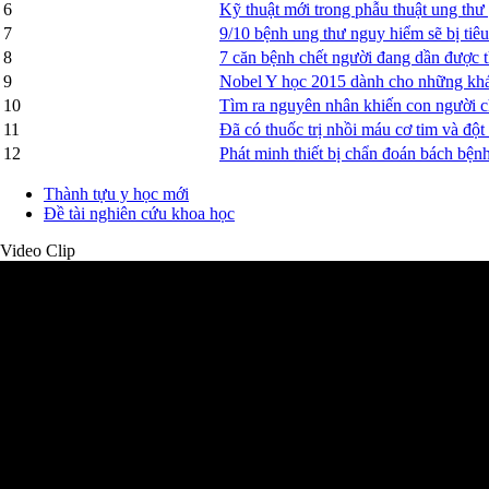
6
Kỹ thuật mới trong phẫu thuật ung thư
7
9/10 bệnh ung thư nguy hiểm sẽ bị tiêu 
8
7 căn bệnh chết người đang dần được 
9
Nobel Y học 2015 dành cho những khá
10
Tìm ra nguyên nhân khiến con người c
11
Đã có thuốc trị nhồi máu cơ tim và đột
12
Phát minh thiết bị chẩn đoán bách bện
Thành tựu y học mới
Đề tài nghiên cứu khoa học
Video Clip