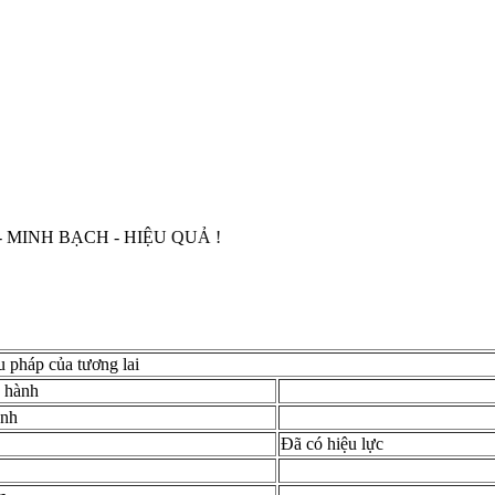
ẠCH - HIỆU QUẢ !
u pháp của tương lai
 hành
ành
Đã có hiệu lực