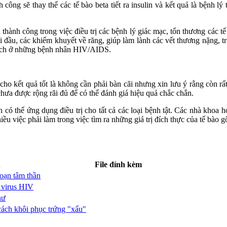
công sẽ thay thế các tế bào beta tiết ra insulin và kết quả là bệnh lý
thành công trong việc điều trị các bệnh lý giác mạc, tổn thương các 
 đầu, các khiếm khuyết về răng, giúp làm lành các vết thương nặng, tro
n dịch ở những bệnh nhân HIV/AIDS.
 cho kết quả tốt là không cần phải bàn cãi nhưng xin lưu ý rằng còn rấ
hưa được rộng rãi đủ để có thể đánh giá hiệu quả chắc chắn.
 có thể ứng dụng điều trị cho tất cả các loại bệnh tật. Các nhà khoa h
nhiều việc phải làm trong việc tìm ra những giá trị đích thực của tế bào 
u
File đính kèm
loạn tâm thần
t virus HIV
hư
cách khôi phục trứng "xấu"