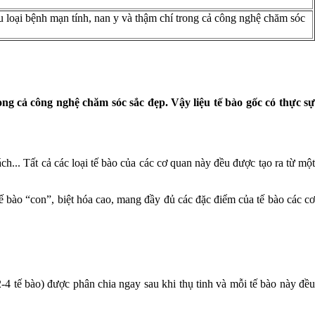
ều loại bệnh mạn tính, nan y và thậm chí trong cả công nghệ chăm sóc
ong cả công nghệ chăm sóc sắc đẹp. Vậy liệu tế bào gốc có thực sự
ách... Tất cả các loại tế bào của các cơ quan này đều được tạo ra từ một
ế bào “con”, biệt hóa cao, mang đầy đủ các đặc điểm của tế bào các cơ
2-4 tế bào) được phân chia ngay sau khi thụ tinh và mỗi tế bào này đều