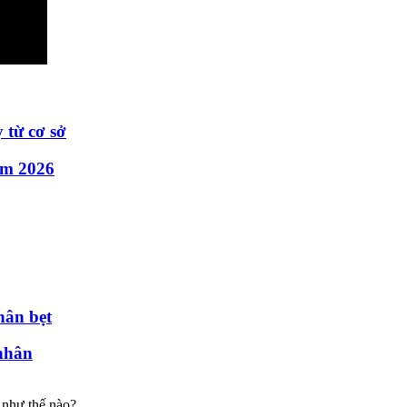
 từ cơ sở
ăm 2026
hân bẹt
nhân
 như thế nào?