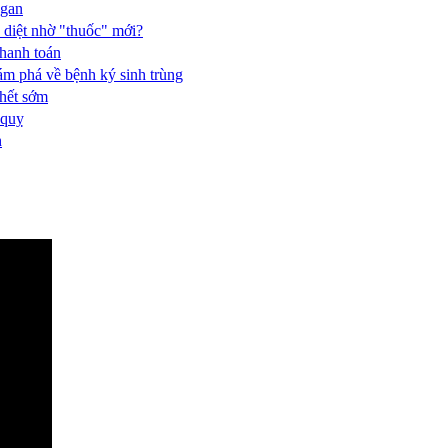
 gan
diệt nhờ "thuốc" mới?
thanh toán
m phá về bệnh ký sinh trùng
hết sớm
 quỵ
h