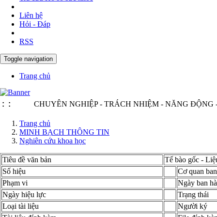
Liên hệ
Hỏi - Đáp
RSS
Toggle navigation
Trang chủ
:
CHUYÊN NGHIỆP - TRÁCH NHIỆM - NĂNG ĐỘNG - MINH B
:
Trang chủ
MINH BẠCH THÔNG TIN
Nghiên cứu khoa học
Tiêu đề văn bản
Tế bào gốc - Liệ
Số hiệu
Cơ quan ban
Phạm vi
Ngày ban h
Ngày hiệu lực
Trạng thái
Loại tài liệu
Người ký