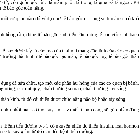
p tử, có nguồn gốc từ 3 lá mầm phôi: lá trong, lá giữa và lá ngoài. PS
ư tế bào gốc toàn năng.
nên một cơ quan nào đó ví dụ như tế bào gốc đa năng sinh máu sẽ có khả
nh hồng cầu, dòng tế bào gốc sinh tiểu cầu, dòng tế bào gốc sinh bạch
 tế bào được lấy từ các mô của thai nhi mang đặc tính của các cơ quan
ười trưởng thành như tế bào gốc tạo máu, tế bào gốc tụy, tế bào gốc thần
ử dụng để sửa chữa, tạo mới các phần hư hỏng của các cơ quan bị bệnh.
rung ương, các đột quỵ, chấn thương sọ não, chấn thương tủy sống...
g thần kinh, từ đó cải thiện được chức năng não bộ hoặc tủy sống.
ch như nhồi máu cơ tim, suy tim... và nếu thành công sẽ góp phần đáng
m. Bệnh tiểu đường typ 1 có nguyên nhân do thiếu insulin, loại hormon
áu sẽ bị suy giảm từ đó dẫn đến bệnh tiểu đường.