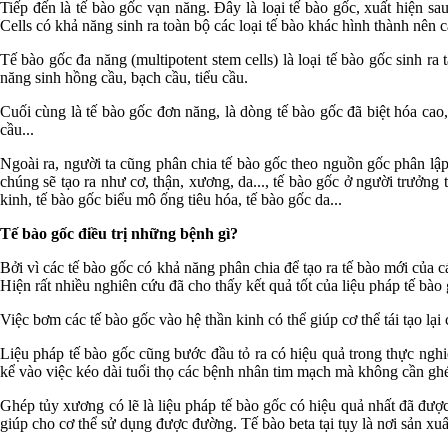
Tiếp đến là tế bào gốc vạn năng. Đây là loại tế bào gốc, xuất hiện sa
Cells có khả năng sinh ra toàn bộ các loại tế bào khác hình thành nên
Tế bào gốc đa năng (multipotent stem cells) là loại tế bào gốc sinh r
năng sinh hồng cầu, bạch cầu, tiểu cầu.
Cuối cùng là tế bào gốc đơn năng, là dòng tế bào gốc đã biệt hóa cao,
cầu...
Ngoài ra, người ta cũng phân chia tế bào gốc theo nguồn gốc phân lập
chúng sẽ tạo ra như cơ, thận, xương, da..., tế bào gốc ở người trưởng t
kinh, tế bào gốc biểu mô ống tiêu hóa, tế bào gốc da...
Tế bào gốc điều trị những bệnh gì?
Bởi vì các tế bào gốc có khả năng phân chia để tạo ra tế bào mới của 
Hiện rất nhiều nghiên cứu đã cho thấy kết quả tốt của liệu pháp tế bào 
Việc bơm các tế bào gốc vào hệ thần kinh có thể giúp cơ thể tái tạo lạ
Liệu pháp tế bào gốc cũng bước đầu tỏ ra có hiệu quả trong thực nghi
kể vào việc kéo dài tuổi thọ các bệnh nhân tim mạch mà không cần ghé
Ghép tủy xương có lẽ là liệu pháp tế bào gốc có hiệu quả nhất đã được
giúp cho cơ thể sử dụng được đường. Tế bào beta tại tụy là nơi sản xuấ