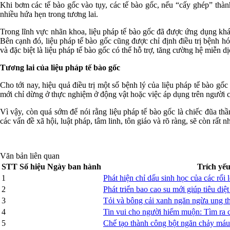
Khi bơm các tế bào gốc vào tụy, các tế bào gốc, nếu “cấy ghép” thành 
nhiều hứa hẹn trong tương lai.
Trong lĩnh vực nhãn khoa, liệu pháp tế bào gốc đã được ứng dụng khá 
Bên cạnh đó, liệu pháp tế bào gốc cũng được chỉ định điều trị bệnh hói
và đặc biệt là liệu pháp tế bào gốc có thể hỗ trợ, tăng cường hệ miễ
Tương lai của liệu pháp tế bào gốc
Cho tới nay, hiệu quả điều trị một số bệnh lý của liệu pháp tế bào gốc
mới chỉ dừng ở thực nghiệm ở động vật hoặc việc áp dụng trên người c
Vì vậy, còn quá sớm để nói rằng liệu pháp tế bào gốc là chiếc đũa thần
các vấn đề xã hội, luật pháp, tâm linh, tôn giáo và rõ ràng, sẽ còn rất 
Văn bản liên quan
STT
Số hiệu
Ngày ban hành
Trích yế
1
Phát hiện chỉ dấu sinh học của các rối 
2
Phát triển bao cao su mới giúp tiêu diệ
3
Tỏi và bông cải xanh ngăn ngừa ung t
4
Tin vui cho người hiếm muộn: Tìm ra 
5
Chế tạo thành công bột ngăn chảy máu