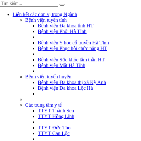
Liên kết các đơn vị trong Ngành
Bệnh viện tuyến tỉnh
Bệnh viện Đa khoa tỉnh HT
Bệnh viện Phổi Hà Tĩnh
Bệnh viện Y học cổ truyền Hà Tĩnh
Bệnh viện Phục hồi chức năng HT
Bệnh viện Sức khỏe tâm thần HT
Bệnh viện Mắt Hà Tĩnh
Bệnh viện tuyến huyện
Bệnh viện Đa khoa thị xã Kỳ Anh
Bệnh viện Đa khoa Lộc Hà
Các trung tâm y tế
TTYT Thành Sen
TTYT Hồng Lĩnh
TTYT Đức Thọ
TTYT Can Lộc