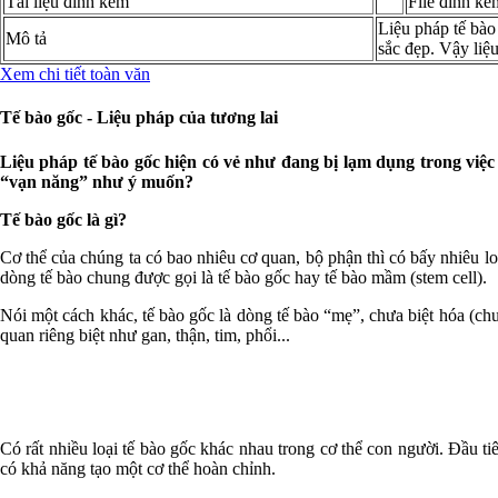
Tài liệu đính kèm
File đính kè
Liệu pháp tế bào
Mô tả
sắc đẹp. Vậy liệ
Xem chi tiết toàn văn
Tế bào gốc - Liệu pháp của tương lai
Liệu pháp tế bào gốc hiện có vẻ như đang bị lạm dụng trong việc 
“vạn năng” như ý muốn?
Tế bào gốc là gì?
Cơ thể của chúng ta có bao nhiêu cơ quan, bộ phận thì có bấy nhiêu loại
dòng tế bào chung được gọi là tế bào gốc hay tế bào mầm (stem cell).
Nói một cách khác, tế bào gốc là dòng tế bào “mẹ”, chưa biệt hóa (chư
quan riêng biệt như gan, thận, tim, phổi...
Có rất nhiều loại tế bào gốc khác nhau trong cơ thể con người. Đầu ti
có khả năng tạo một cơ thể hoàn chỉnh.