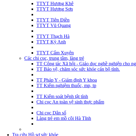
TTYT Hương Khê
TTYT Hương Sơn
TTYT Tiên Điền
TTYT Vũ Quang
TTYT Thạch Hà
TTYT Kỳ Anh
TTYT Cẩm Xuyên
Các chi cục, trung tâm, làng trẻ
TT Công tác Xã hội - Giáo dục nghề nghiệp cho ng
TT Bảo vệ, chăm sóc sức khỏe cán bộ tỉnh.
TT Pháp Y - Giám định Y khoa
TT Kiểm nghiệm thuốc, mp, tp
TT Kiểm soát bệnh tật tỉnh
Chi cục An toàn vệ sinh thực phẩm
Chi cục Dân số
Làng trẻ em mồ côi Hà Tĩnh
Tra cứu Hồ sơ sức khỏe