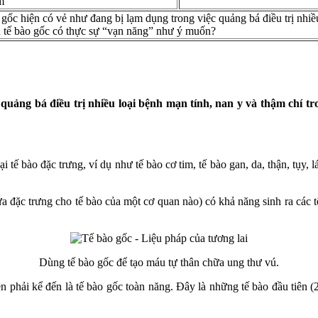
m
 gốc hiện có vẻ như đang bị lạm dụng trong việc quảng bá điều trị nhi
u tế bào gốc có thực sự “vạn năng” như ý muốn?
quảng bá điều trị nhiều loại bệnh mạn tính, nan y và thậm chí tr
 tế bào đặc trưng, ví dụ như tế bào cơ tim, tế bào gan, da, thận, tụy, l
a đặc trưng cho tế bào của một cơ quan nào) có khả năng sinh ra các t
Dùng tế bào gốc để tạo máu tự thân chữa ung thư vú.
ên phải kể đến là tế bào gốc toàn năng. Đây là những tế bào đầu tiên (