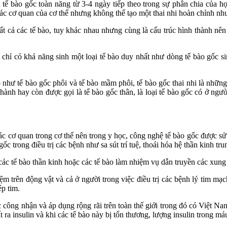
u tế bào gốc toàn năng từ 3-4 ngày tiếp theo trong sự phân chia của hợ
 các cơ quan của cơ thể nhưng không thể tạo một thai nhi hoàn chỉnh nh
a tất cả các tế bào, tuy khác nhau nhưng cùng là cấu trúc hình thành 
 chỉ có khả năng sinh một loại tế bào duy nhất như dòng tế bào gốc si
 như tế bào gốc phôi và tế bào mầm phôi, tế bào gốc thai nhi là những
hành hay còn được gọi là tế bào gốc thân, là loại tế bào gốc có ở ng
các cơ quan trong cơ thể nên trong y học, công nghệ tế bào gốc được s
gốc trong điều trị các bệnh như sa sút trí tuệ, thoái hóa hệ thần kinh t
i các tế bào thần kinh hoặc các tế bào làm nhiệm vụ dẫn truyền các xun
ệm trên động vật và cả ở người trong việc điều trị các bệnh lý tim mạ
p tim.
 công nhận và áp dụng rộng rãi trên toàn thế giới trong đó có Việt Na
t ra insulin và khi các tế bào này bị tổn thương, lượng insulin trong m