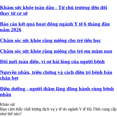
Khám sức khỏe toàn dân - Từ chủ trương đến đổi
thay từ cơ sở
Báo cáo kết quả hoạt động ngành Y tế 6 tháng đầu
năm 2026
Chăm sóc sức khỏe răng miệng cho trẻ tiểu học
Chăm sóc sức khỏe răng miệng cho trẻ em mầm non
Đổi mới toàn diện, vì sự hài lòng của người bệnh
Nguyên nhân, triệu chứng và cách điều trị bệnh bàn
chân bẹt
Điều dưỡng - người thầm lặng đồng hành cùng bệnh
nhân
Khảo sát
Bạn cảm thấy chất lượng dịch vụ y tế do ngành Y tế Hà Tĩnh cung cấp
như thế nào?