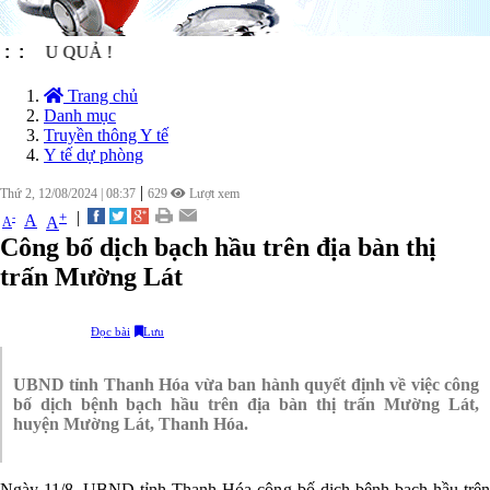
U QUẢ !
:
:
Trang chủ
Danh mục
Truyền thông Y tế
Y tế dự phòng
|
Thứ 2, 12/08/2024
|
08:37
629
Lượt xem
|
+
-
A
A
A
Công bố dịch bạch hầu trên địa bàn thị
trấn Mường Lát
Đọc bài
Lưu
UBND tỉnh Thanh Hóa vừa ban hành quyết định về việc công
bố dịch bệnh bạch hầu trên địa bàn thị trấn Mường Lát,
huyện Mường Lát, Thanh Hóa.
Ngày 11/8, UBND tỉnh Thanh Hóa công bố dịch bệnh bạch hầu trên