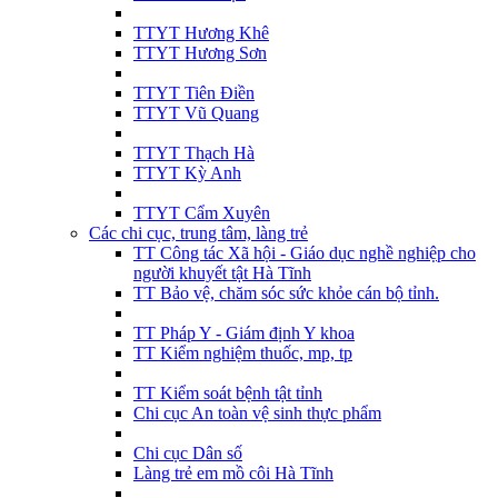
TTYT Hương Khê
TTYT Hương Sơn
TTYT Tiên Điền
TTYT Vũ Quang
TTYT Thạch Hà
TTYT Kỳ Anh
TTYT Cẩm Xuyên
Các chi cục, trung tâm, làng trẻ
TT Công tác Xã hội - Giáo dục nghề nghiệp cho
người khuyết tật Hà Tĩnh
TT Bảo vệ, chăm sóc sức khỏe cán bộ tỉnh.
TT Pháp Y - Giám định Y khoa
TT Kiểm nghiệm thuốc, mp, tp
TT Kiểm soát bệnh tật tỉnh
Chi cục An toàn vệ sinh thực phẩm
Chi cục Dân số
Làng trẻ em mồ côi Hà Tĩnh