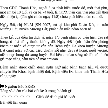
Theo CDC Thanh Hóa, ngoài 3 ca phát hiện trước đó, một thai phụ,
một em bé 10 tuổi và cụ bà 74 tuổi, là người thân của thai phụ đến thời
điểm hiện tại (đầu giờ chiều ngày 11/8) chưa phát hiện thêm ca mới.
Ngày 5/8, chị P.L.M (SN 2007, trú tại khu phố Đoàn Kết, thị trấn
Mường Lát, huyện Mường Lát) phát hiện mắc bệnh bạch hầu.
Theo kết quả điều tra dịch tễ, ngày 1/8 bệnh nhân có biểu hiện đau rát
họng, ở nhà dùng thuốc không đỡ. Ngày 4/8 bệnh nhân đến phòng
khám tư nhân và được tư vấn đến Bệnh viện Đa khoa huyện Mường
Lát cùng ngày với các triệu chứng sốt nhẹ, đau rát họng, nuốt vướng,
niêm mạc họng đỏ xung huyết. Hai bên amidan sưng nề đỏ, có nhiều
giả mạc trắng bám trên bề mặt amidan.
Bệnh nhân được chẩn đoán nghi ngờ mắc bệnh bạch hầu và được
chuyển lên Khoa bệnh nhiệt đới, Bệnh viện Đa khoa tỉnh Thanh Hóa
cùng ngày.
Nguồn:
Báo SKĐS
Tổng số điểm của bài viết là:
0
trong
0
đánh giá
Click để đánh giá bài viết
Bài viết liên quan