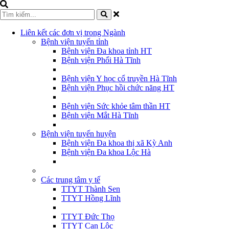
Liên kết các đơn vị trong Ngành
Bệnh viện tuyến tỉnh
Bệnh viện Đa khoa tỉnh HT
Bệnh viện Phổi Hà Tĩnh
Bệnh viện Y học cổ truyền Hà Tĩnh
Bệnh viện Phục hồi chức năng HT
Bệnh viện Sức khỏe tâm thần HT
Bệnh viện Mắt Hà Tĩnh
Bệnh viện tuyến huyện
Bệnh viện Đa khoa thị xã Kỳ Anh
Bệnh viện Đa khoa Lộc Hà
Các trung tâm y tế
TTYT Thành Sen
TTYT Hồng Lĩnh
TTYT Đức Thọ
TTYT Can Lộc