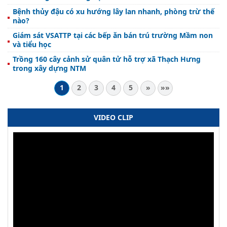
Bệnh thủy đậu có xu hướng lây lan nhanh, phòng trừ thế
nào?
Giám sát VSATTP tại các bếp ăn bán trú trường Mầm non
và tiểu học
Trồng 160 cây cảnh sử quân tử hỗ trợ xã Thạch Hưng
trong xây dựng NTM
1
2
3
4
5
»
»»
VIDEO CLIP