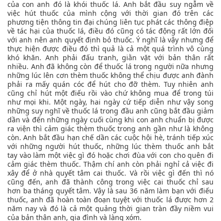
của con anh đó là khói thuốc lá. Anh bắt đầu suy ngẫm về
việc hút thuốc của mình cộng với thời gian đó trên các
phương tiện thông tin đại chúng liên tục phát các thông điệp
về tác hại của thuốc lá, điều đó cũng có tác động rất lớn đối
với anh nên anh quyết định bỏ thuốc. Ý nghĩ là vậy nhưng để
thực hiện được điều đó thì quả là cả một quá trình vô cùng
khó khăn. Anh phải đấu tranh, giằn vặt với bản thân rất
nhiều. Anh đã không còn để thuốc lá trong người nữa nhưng
những lúc lên cơn thèm thuốc không thể chịu được anh đành
phải ra mấy quán cóc để hút cho đỡ thèm. Tuy nhiên anh
cũng chỉ hút một điếu rồi vào chứ không mua để trong túi
như mọi khi. Một ngày, hai ngày cứ tiếp diễn như vậy song
những suy nghĩ về thuốc lá trong đầu anh cũng bắt đầu giảm
dần và đến những ngày cuối cùng khi con anh chuẩn bị được
ra viện thì cảm giác thèm thuốc trong anh gần như là không
còn. Anh bắt đầu hạn chế dần các cuộc hội hè, tránh tiếp xúc
với những người hút thuốc, những lúc thèm thuốc anh bắt
tay vào làm một việc gì đó hoặc chơi đùa với con cho quên đi
cảm giác thèm thuốc. Thậm chí anh còn phải nghỉ cả việc đi
xây để ở nhà quyết tâm cai thuốc. Và rồi việc gì đến thì nó
cũng đến, anh đã thành công trong việc cai thuốc chỉ sau
hơn ba tháng quyết tâm. Vậy là sau 36 năm làm bạn với điếu
thuốc, anh đã hoàn toàn đoạn tuyệt với thuốc lá được hơn 2
năm nay và đó là cả một quảng thời gian tràn đầy niềm vui
của bản thân anh, gia đình và làng xóm.