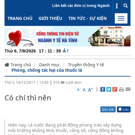
Liên kết các đơn vị trong Ngành
TRANG CHỦ
GIỚI THIỆU
TIN TỨC - SỰ KIỆN
HOẠT ĐỘN
Toggle
naviga
CHUY
Thứ 6, 7/8/2026
17
:
11
:
39
Trang chủ
Danh mục
Truyền thông Y tế
Phòng, chống tác hại của thuốc lá
|
Thứ 5, 14/12/2017
|
13:40
916
Lượt xem
+
|
A
-
A
A
Có chí thì nên
Đọc bài
Lưu
Hiện nay, cả nước đang phát động phong trào xây dựng
môi trường không khói thuốc, công sở, cộng đồng không