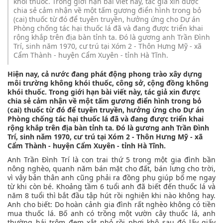
khói thuốc. Trong giới hạn bài viết này, tác giả xin được
chia sẻ cảm nhận về một tấm gương điển hình trong bỏ
(cai) thuốc từ đó để tuyên truyền, hưởng ứng cho Dự án
Phòng chống tác hại thuốc lá đã và đang được triển khai
rộng khắp trên địa bàn tỉnh ta. Đó là gương anh Trần Đình
Trí, sinh năm 1970, cư trú tại Xóm 2 - Thôn Hưng Mỹ - xã
Cẩm Thành - huyện Cẩm Xuyên - tỉnh Hà Tĩnh.
Hiện nay, cả nước đang phát động phong trào xây dựng
môi trường không khói thuốc, công sở, cộng đồng không
khói thuốc. Trong giới hạn bài viết này, tác giả xin được
chia sẻ cảm nhận về một tấm gương điển hình trong bỏ
(cai) thuốc từ đó để tuyên truyền, hưởng ứng cho Dự án
Phòng chống tác hại thuốc lá đã và đang được triển khai
rộng khắp trên địa bàn tỉnh ta. Đó là gương anh Trần Đình
Trí, sinh năm 1970, cư trú tại Xóm 2 - Thôn Hưng Mỹ - xã
Cẩm Thành - huyện Cẩm Xuyên - tỉnh Hà Tĩnh.
Anh Trần Đình Trí là con trai thứ 5 trong một gia đình bần
nông nghèo, quanh năm bán mặt cho đất, bán lưng cho trời,
vì vậy bản thân anh cũng phải ra đồng phụ giúp bố mẹ ngay
từ khi còn bé. Khoảng tầm 6 tuổi anh đã biết đến thuốc lá và
năm 8 tuổi thì bắt đầu tập hút rồi nghiện khi nào không hay.
Anh cho biết: Do hoàn cảnh gia đình rất nghèo không có tiền
mua thuốc lá. Bố anh có trồng một vườn cây thuốc lá, anh
thường hái trộm đem xắt nhỏ rồi phơi khô sau đó lấy giấy