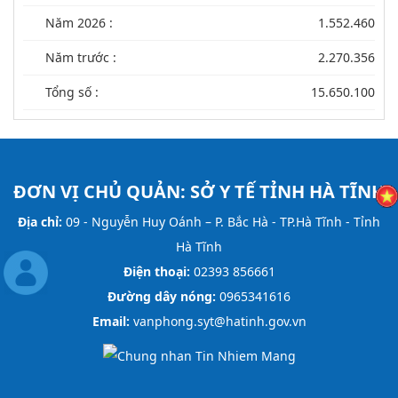
Năm 2026 :
1.552.460
Năm trước :
2.270.356
Tổng số :
15.650.100
ĐƠN VỊ CHỦ QUẢN:
SỞ Y TẾ TỈNH HÀ TĨNH
Địa chỉ:
09 - Nguyễn Huy Oánh – P. Bắc Hà - TP.Hà Tĩnh - Tỉnh
Hà Tĩnh
Điện thoại:
02393 856661
Đường dây nóng:
0965341616
Email:
vanphong.syt@hatinh.gov.vn