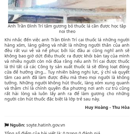
Anh Trần Đình Trí tấm gương bỏ thuốc lá cần được học tập
noi theo
Khi nhắc đến việc anh Trần Đình Trí cai thuốc lá những người
hàng xóm, láng giềng và nhất là những người thân của anh
đều rất vui vẻ và nể phục bởi lúc đầu ai cũng nghĩ anh sẽ
không bao giờ dứt điếu thuốc ra được khỏi bàn tay của mình
và nhiều người còn nói đùa rằng nếu anh Trí cai được thuốc
lá thì tất cả các Công ty sản xuất thuốc lá sẽ đồng loạt đóng
cửa để hưởng ứng… Tuy nhiên bằng nghị lực, ý chí và quyết
tâm cao anh đã làm được điều mà theo mọi người là không
tưởng. Những người không hút thuốc, làng xóm xung quanh
và thậm chí là chính quyền địa phương nơi anh cư trú cũng
rất hài lòng và luôn lấy anh ra để làm gương cho những
người còn hút thuốc đặc biệt là lớp trẻ sau này.
Huy Hoàng - Thu Hòa
Nguồn:
soyte.hatinh.gov.vn
Tổng số điểm của bài viết là:
0
trong
0
đánh giá