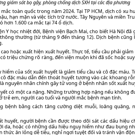
ờng giám sát bọ gậy, phòng chống dịch SXH tại các địa phương
a mắc toàn quốc trong năm 2024. Tại TP HCM, dịch có xu h
hậu, hạn mặn và việc tích trữ nước. Tây Nguyên và miền Tr
 hơn 1.600 ca mắc tại 74 ổ dịch.
 Y học nhiệt đới, Bệnh viện Bạch Mai, cho biết Hà Nội đã 
 thông thường (từ tháng 9 đến tháng 12). Dịch bệnh cũng 
g.
 cao hoặc xuất hiện xuất huyết. Thực tế, tiểu cầu phải giảm
có triệu chứng rõ ràng, đến viện muộn khi đã sốc hoặc suy
hiểm của sốt xuất huyết là giảm tiểu cầu và cô đặc máu. T
ng cô đặc máu dẫn đến thoát huyết tương vào các khoang rỗ
 là nguyên nhân chính gây tử vong ở bệnh nhân sốt xuất hu
 huyết có một ca nặng. Những trường hợp nặng nếu không đ
t ở trẻ em, người cao tuổi và người mắc bệnh mạn tính.
g bệnh bằng cách tăng cường diệt muỗi, loăng quăng,
uất huyết, người bệnh cần được theo dõi sát các dấu hiệu 
ới da, hoặc có những dấu hiệu nguy hiểm như đau bụng nh
 ăn thức ăn lỏng dễ tiêu, nghỉ ngơi tuyệt đối và tránh vận đ