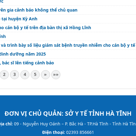
ớc
yên gia cảnh báo không thể chủ quan
ề tại huyện Kỳ Anh
 cán bộ y tế trên địa bàn thị xã Hồng Lĩnh
ĩnh
 và trình bày số liệu giám sát bệnh truyền nhiễm cho cán bộ y tế
 dinh dưỡng năm 2025
 bác sĩ lên tiếng cảnh báo
2
3
4
5
»
»»
ĐƠN VỊ CHỦ QUẢN:
SỞ Y TẾ TỈNH HÀ TĨNH
ịa chỉ:
09 - Nguyễn Huy Oánh – P. Bắc Hà - TP.Hà Tĩnh - Tỉnh Hà Tĩ
Điện thoại:
02393 856661