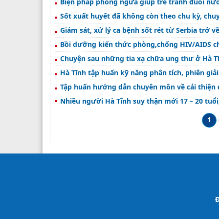
Biện pháp phòng ngừa giúp trẻ tránh đuối nư
Sốt xuất huyết đã không còn theo chu kỳ, chu
Giám sát, xử lý ca bệnh sốt rét từ Serbia trở v
Bồi dưỡng kiến thức phòng,chống HIV/AIDS cho
Chuyện sau những tia xạ chữa ung thư ở Hà T
Hà Tĩnh tập huấn kỹ năng phân tích, phiên giải
Tập huấn hướng dẫn chuyên môn về cải thiện
Nhiều người Hà Tĩnh suy thận mới 17 – 20 tuổi,
1
Đ