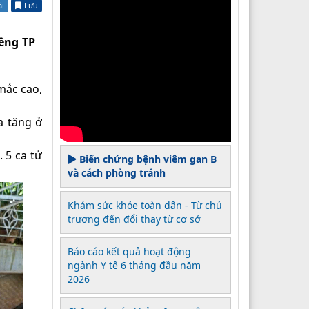
ài
Lưu
êng TP
mắc cao,
a tăng ở
 5 ca tử
Biến chứng bệnh viêm gan B
và cách phòng tránh
Khám sức khỏe toàn dân - Từ chủ
trương đến đổi thay từ cơ sở
Báo cáo kết quả hoạt động
ngành Y tế 6 tháng đầu năm
2026