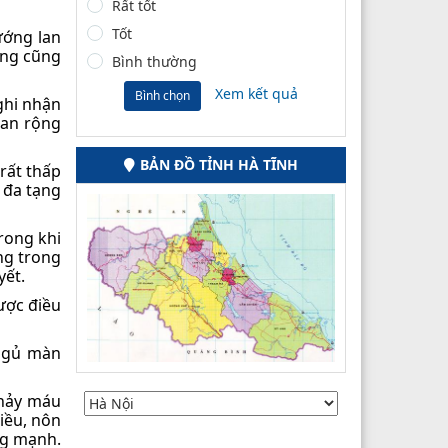
Rất tốt
Tốt
ướng lan
ung cũng
Bình thường
Xem kết quả
Bình chọn
ghi nhận
lan rộng
BẢN ĐỒ TỈNH HÀ TĨNH
 rất thấp
 đa tạng
rong khi
ng trong
yết.
ược điều
 ngủ màn
chảy máu
iều, nôn
ộng mạnh.