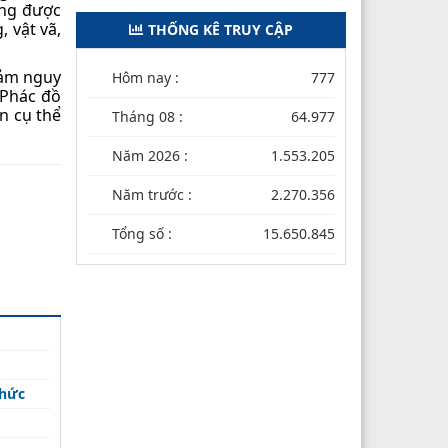
ông được
 vật vã,
THỐNG KÊ TRUY CẬP
iảm nguy
Hôm nay :
777
 Phác đồ
n cụ thể
Tháng 08 :
64.977
Năm 2026 :
1.553.205
Năm trước :
2.270.356
Tổng số :
15.650.845
thức