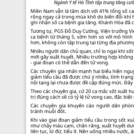
Ngành Y tế Hà Tĩnh tập trung tăng cư
Miền Nam vẫn là tâm dịch với 41% tổng số c
rộng ngay cả trong mùa khô do biến đổi khí 
ghi nhận số ca bệnh gia tăng. Khánh Hòa đã có
Tương tự, PGS Đỗ Duy Cường, Viện trưởng Viện
ca bệnh từ tháng 5, sớm hơn so với mô hình
hơn, không còn tập trung tại từng địa phươn
Nhiều người dân chủ quan, chỉ lo ngại khi sốt
mới gây xuất huyết. Nhiều trường hợp không 
- giai đoạn có thể dẫn đến tử vong.
Các chuyên gia nhấn mạnh hai biểu hiện nguy 
giảm tiểu cầu đã được chú ý nhiều, tình trạ
nội tạng lại chưa được đề cập đúng mức. Đây
Theo các chuyên gia, cứ 20 ca mắc sốt xuất
trị đúng cách sẽ có tỷ lệ tử vong cao, đặc biệ
Các chuyên gia khuyến cáo người dân phòn
tránh muỗi đốt.
Khi vào giai đoạn giảm tiểu cầu trong sốt x
như chảy máu cam, chân răng, xuất huyết dư
liên tục, lừ đừ, tiểu ít. Nên uống nhiều nước,