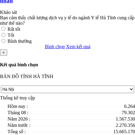
nhân
Khảo sát
Bạn cảm thấy chất lượng dịch vụ y tế do ngành Y tế Hà Tĩnh cung cấp
như thế nào?
Rất tốt
Tốt
Bình thường
Bình chọn
Xem kết quả
×
Kết quả bình chọn
BẢN ĐỒ TỈNH HÀ TĨNH
Thống kê truy cập
Hôm nay :
6.264
Tháng 08 :
79.302
Năm 2026 :
1.567.530
Năm trước :
2.270.356
Tổng số :
15.665.170