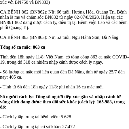
xúc với BN750 và BN833)
CA BỆNH 862 (BN862): Nữ; 66 tuổi; Hướng Hóa, Quảng Trị. Bệnh
nhân là mẹ và chăm sóc BN832 từ ngày 02-07/8/2020. Hiện tại các
BN861-862 đang được cách ly, điều trị tại Bệnh viện Lao và các bệnh
phổi Quảng Trị.
CA BỆNH 863 (BN863): Nữ; 52 tuổi; Ngũ Hành Sơn, Đà Nẵng
Tổng số ca mắc: 863 ca
Tính đến 18h ngày 11/8: Việt Nam, có tổng cộng 863 ca mắc COVID-
19, trong đó 318 ca nhiễm nhập cảnh được cách ly ngay.
- Số lượng ca mắc mới liên quan đến Đà Nẵng tính từ ngày 25/7 đến
nay: 405 ca.
- Tính từ 6h đến 18h ngày 11/8: ghi nhận 16 ca mắc mới.
Số người cách ly: Tổng số người tiếp xúc gần và nhập cảnh từ
vùng dịch đang được theo dõi sức khỏe (cách ly): 165.983, trong
đó:
- Cách ly tập trung tại bệnh viện: 5.628
- Cách ly tập trung tại cơ sở khác: 27.472