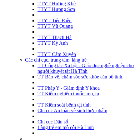
TTYT Hương Khê
TTYT Hương Sơn
TTYT Tiên Điền
TTYT Vũ Quang
TTYT Thạch Hà
TTYT Kỳ Anh
TTYT Cẩm Xuyên
Các chi cục, trung tâm, làng trẻ
TT Công tác Xã hội - Giáo dục nghề nghiệp cho
người khuyết tật Hà Tĩnh
TT Bảo vệ, chăm sóc sức khỏe cán bộ tỉnh.
TT Pháp Y - Giám định Y khoa
TT Kiểm nghiệm thuốc, mp, tp
TT Kiểm soát bệnh tật tỉnh
Chi cục An toàn vệ sinh thực phẩm
Chi cục Dân số
Làng trẻ em mồ côi Hà Tĩnh