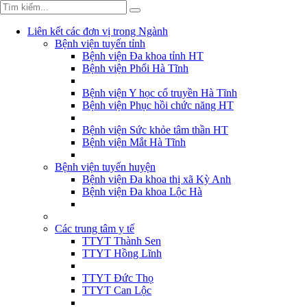
Liên kết các đơn vị trong Ngành
Bệnh viện tuyến tỉnh
Bệnh viện Đa khoa tỉnh HT
Bệnh viện Phổi Hà Tĩnh
Bệnh viện Y học cổ truyền Hà Tĩnh
Bệnh viện Phục hồi chức năng HT
Bệnh viện Sức khỏe tâm thần HT
Bệnh viện Mắt Hà Tĩnh
Bệnh viện tuyến huyện
Bệnh viện Đa khoa thị xã Kỳ Anh
Bệnh viện Đa khoa Lộc Hà
Các trung tâm y tế
TTYT Thành Sen
TTYT Hồng Lĩnh
TTYT Đức Thọ
TTYT Can Lộc