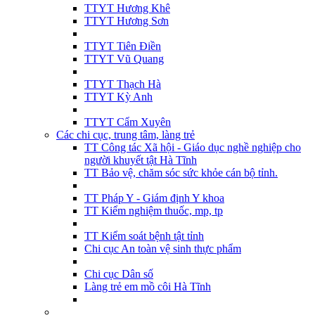
TTYT Hương Khê
TTYT Hương Sơn
TTYT Tiên Điền
TTYT Vũ Quang
TTYT Thạch Hà
TTYT Kỳ Anh
TTYT Cẩm Xuyên
Các chi cục, trung tâm, làng trẻ
TT Công tác Xã hội - Giáo dục nghề nghiệp cho
người khuyết tật Hà Tĩnh
TT Bảo vệ, chăm sóc sức khỏe cán bộ tỉnh.
TT Pháp Y - Giám định Y khoa
TT Kiểm nghiệm thuốc, mp, tp
TT Kiểm soát bệnh tật tỉnh
Chi cục An toàn vệ sinh thực phẩm
Chi cục Dân số
Làng trẻ em mồ côi Hà Tĩnh