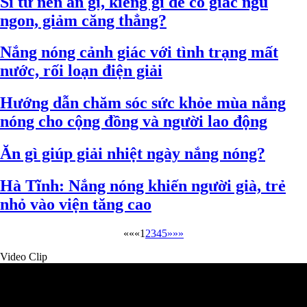
Sĩ tử nên ăn gì, kiêng gì để có giấc ngủ
ngon, giảm căng thẳng?
Nắng nóng cảnh giác với tình trạng mất
nước, rối loạn điện giải
Hướng dẫn chăm sóc sức khỏe mùa nắng
nóng cho cộng đồng và người lao động
Ăn gì giúp giải nhiệt ngày nắng nóng?
Hà Tĩnh: Nắng nóng khiến người già, trẻ
nhỏ vào viện tăng cao
««
«
1
2
3
4
5
»
»»
Video Clip