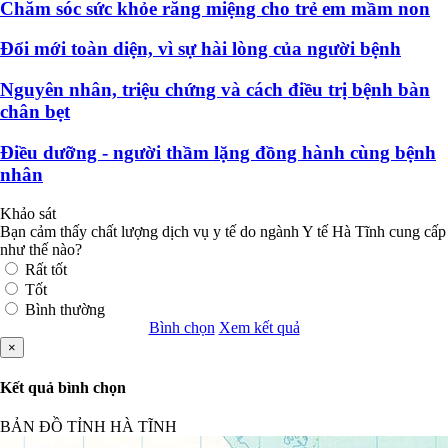
Chăm sóc sức khỏe răng miệng cho trẻ em mầm non
Đổi mới toàn diện, vì sự hài lòng của người bệnh
Nguyên nhân, triệu chứng và cách điều trị bệnh bàn
chân bẹt
Điều dưỡng - người thầm lặng đồng hành cùng bệnh
nhân
Khảo sát
Bạn cảm thấy chất lượng dịch vụ y tế do ngành Y tế Hà Tĩnh cung cấp
như thế nào?
Rất tốt
Tốt
Bình thường
Bình chọn
Xem kết quả
×
Kết quả bình chọn
BẢN ĐỒ TỈNH HÀ TĨNH