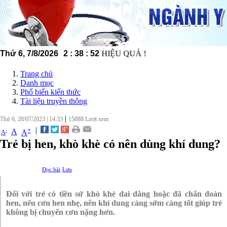
ỘNG - MINH BẠCH - HIỆU QUẢ !
Thứ 6, 7/8/2026
2
:
38
:
53
Trang chủ
Danh mục
Phố biến kiến thức
Tài liệu truyền thông
|
Thứ 6, 28/07/2023
|
14:33
15888
Lượt xem
|
+
-
A
A
A
Trẻ bị hen, khò khè có nên dùng khí dung?
Đọc bài
Lưu
Đối với trẻ có tiền sử khò khè dai dẳng hoặc đã chẩn đoán
hen, nếu cơn hen nhẹ, nên khí dung càng sớm càng tốt giúp trẻ
không bị chuyển cơn nặng hơn.