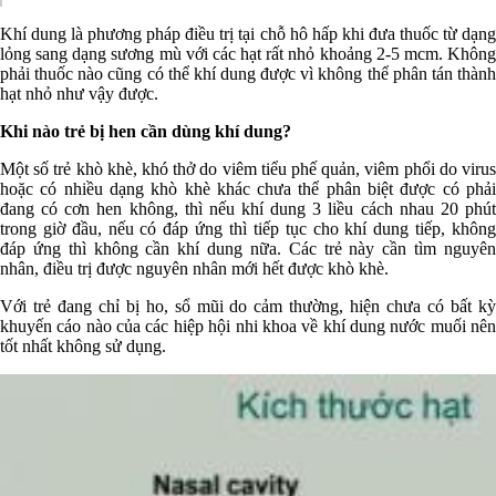
Khí dung là phương pháp điều trị tại chỗ hô hấp khi đưa thuốc từ dạng
lỏng sang dạng sương mù với các hạt rất nhỏ khoảng 2-5 mcm. Không
phải thuốc nào cũng có thể khí dung được vì không thể phân tán thành
hạt nhỏ như vậy được.
Khi nào trẻ bị hen cần dùng khí dung?
Một số trẻ khò khè, khó thở do viêm tiểu phế quản, viêm phổi do virus
hoặc có nhiều dạng khò khè khác chưa thể phân biệt được có phải
đang có cơn hen không, thì nếu khí dung 3 liều cách nhau 20 phút
trong giờ đầu, nếu có đáp ứng thì tiếp tục cho khí dung tiếp, không
đáp ứng thì không cần khí dung nữa. Các trẻ này cần tìm nguyên
nhân, điều trị được nguyên nhân mới hết được khò khè.
Với trẻ đang chỉ bị ho, sổ mũi do cảm thường, hiện chưa có bất kỳ
khuyến cáo nào của các hiệp hội nhi khoa về khí dung nước muối nên
tốt nhất không sử dụng.