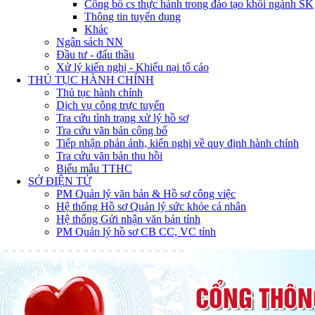
Công bố cs thực hành trong đào tạo khối ngành SK
Thông tin tuyển dụng
Khác
Ngân sách NN
Đầu tư - đấu thầu
Xử lý kiến nghị - Khiếu nại tố cáo
THỦ TỤC HÀNH CHÍNH
Thủ tục hành chính
Dịch vụ công trực tuyến
Tra cứu tình trạng xử lý hồ sơ
Tra cứu văn bản công bố
Tiếp nhận phản ánh, kiến nghị về quy định hành chính
Tra cứu văn bản thu hồi
Biểu mẫu TTHC
SỞ ĐIỆN TỬ
PM Quản lý văn bản & Hồ sơ công việc
Hệ thống Hồ sơ Quản lý sức khỏe cá nhân
Hệ thống Gửi nhận văn bản tỉnh
PM Quản lý hồ sơ CB CC, VC tỉnh