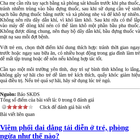
Cha mẹ cần rửa tay sạch bằng xà phòng sát khuẩn trước khi pha thuốc,
tránh nhiễm trùng vào bầu đựng thuốc, sau khi sử dụng cần vệ sinh
sạch bầu đựng thuốc bằng nước và xà phòng nhẹ và để khô tự nhiên.
Không nên rửa dây dẫn khí, vì khó làm khô. Sau khi rửa có thể lắp
vào máy để dòng khí nén có thể làm khô một phần bầu pha thuốc.
Không được dùng chung, nên thay bộ dây dẫn khí, bầu đựng thuốc và
mặt nạ sau mỗi đợt bệnh.
Với trẻ em, chọn thời điểm khí dung thích hợp: tránh thời gian ngay
trước hoặc ngay sau bữa ăn, có nhiều hoạt động trong gia đình làm trẻ
dễ mất tập trung hoặc dễ nôn nếu không hợp tác tốt.
Cần tạo một môi trường yên tĩnh, duy trì sự bình tĩnh không lo lắng,
không gây sợ hãi cho trẻ dễ làm trẻ kích thích, quấy khóc giảm hiệu
quả điều trị. Nếu trẻ quá sợ hãi, hãy sử dụng lúc trẻ ngủ.
Nguồn:
Báo SKĐS
Tổng số điểm của bài viết là:
0
trong
0
đánh giá
Click để đánh giá bài viết
Bài viết liên quan
Viêm phổi dai dẳng tái diễn ở trẻ, phòng
ngừa như thế nào?