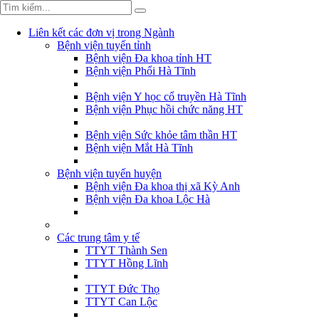
Liên kết các đơn vị trong Ngành
Bệnh viện tuyến tỉnh
Bệnh viện Đa khoa tỉnh HT
Bệnh viện Phổi Hà Tĩnh
Bệnh viện Y học cổ truyền Hà Tĩnh
Bệnh viện Phục hồi chức năng HT
Bệnh viện Sức khỏe tâm thần HT
Bệnh viện Mắt Hà Tĩnh
Bệnh viện tuyến huyện
Bệnh viện Đa khoa thị xã Kỳ Anh
Bệnh viện Đa khoa Lộc Hà
Các trung tâm y tế
TTYT Thành Sen
TTYT Hồng Lĩnh
TTYT Đức Thọ
TTYT Can Lộc