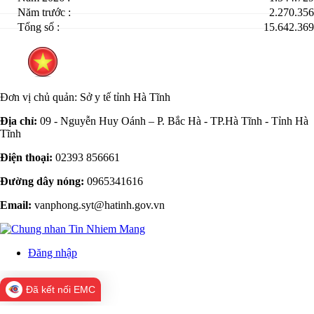
Năm trước :
2.270.356
Tổng số :
15.642.369
Đơn vị chủ quản:
Sở y tế tỉnh Hà Tĩnh
Địa chỉ:
09 - Nguyễn Huy Oánh – P. Bắc Hà - TP.Hà Tĩnh - Tỉnh Hà
Tĩnh
Điện thoại:
02393 856661
Đường dây nóng:
0965341616
Email:
vanphong.syt@hatinh.gov.vn
Đăng nhập
Đã kết nối EMC