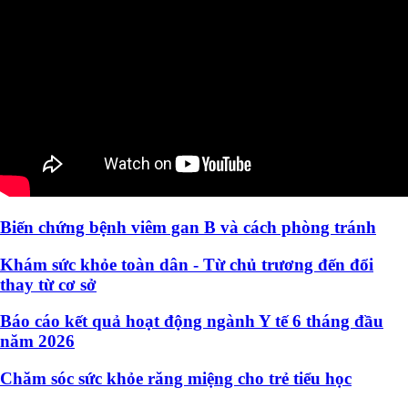
Biến chứng bệnh viêm gan B và cách phòng tránh
Khám sức khỏe toàn dân - Từ chủ trương đến đổi
thay từ cơ sở
Báo cáo kết quả hoạt động ngành Y tế 6 tháng đầu
năm 2026
Chăm sóc sức khỏe răng miệng cho trẻ tiểu học