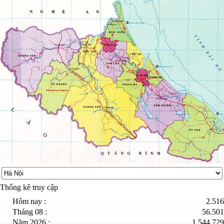
Thống kê truy cập
Hôm nay :
2.516
Tháng 08 :
56.501
Năm 2026 :
1.544.729