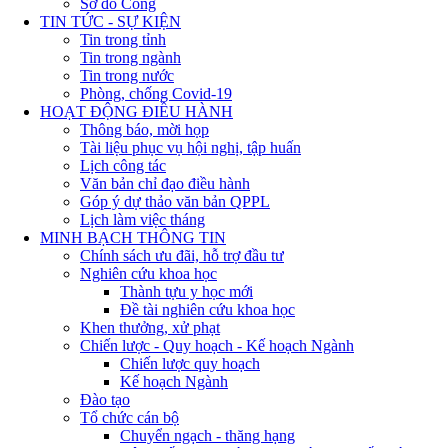
Sơ đồ Cổng
TIN TỨC - SỰ KIỆN
Tin trong tỉnh
Tin trong ngành
Tin trong nước
Phòng, chống Covid-19
HOẠT ĐỘNG ĐIỀU HÀNH
Thông báo, mời họp
Tài liệu phục vụ hội nghị, tập huấn
Lịch công tác
Văn bản chỉ đạo điều hành
Góp ý dự thảo văn bản QPPL
Lịch làm việc tháng
MINH BẠCH THÔNG TIN
Chính sách ưu đãi, hỗ trợ đầu tư
Nghiên cứu khoa học
Thành tựu y học mới
Đề tài nghiên cứu khoa học
Khen thưởng, xử phạt
Chiến lược - Quy hoạch - Kế hoạch Ngành
Chiến lược quy hoạch
Kế hoạch Ngành
Đào tạo
Tổ chức cán bộ
Chuyển ngạch - thăng hạng