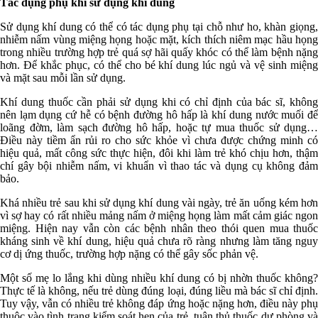
Tác dụng phụ khi sử dụng khí dung
Sử dụng khí dung có thể có tác dụng phụ tại chỗ như ho, khàn giọng,
nhiễm nấm vùng miệng họng hoặc mặt, kích thích niêm mạc hầu họng
trong nhiều trường hợp trẻ quá sợ hãi quấy khóc có thể làm bệnh nặng
hơn. Để khắc phục, có thể cho bé khí dung lúc ngủ và vệ sinh miệng
và mặt sau mỗi lần sử dụng.
Khí dung thuốc cần phải sử dụng khi có chỉ định của bác sĩ, không
nên lạm dụng cứ hễ có bệnh đường hô hấp là khí dung nước muối để
loãng đờm, làm sạch đường hô hấp, hoặc tự mua thuốc sử dụng…
Điều này tiềm ẩn rủi ro cho sức khỏe vì chưa được chứng minh có
hiệu quả, mất công sức thực hiện, đôi khi làm trẻ khó chịu hơn, thậm
chí gây bội nhiễm nấm, vi khuẩn vì thao tác và dụng cụ không đảm
bảo.
Khá nhiều trẻ sau khi sử dụng khí dung vài ngày, trẻ ăn uống kém hơn
vì sợ hay có rất nhiều mảng nấm ở miệng họng làm mất cảm giác ngon
miệng. Hiện nay vẫn còn các bệnh nhân theo thói quen mua thuốc
kháng sinh về khí dung, hiệu quả chưa rõ ràng nhưng làm tăng nguy
cơ dị ứng thuốc, trường hợp nặng có thể gây sốc phản vệ.
Một số mẹ lo lắng khi dùng nhiều khí dung có bị nhờn thuốc không?
Thực tế là không, nếu trẻ dùng đúng loại, đúng liều mà bác sĩ chỉ định.
Tuy vậy, vẫn có nhiều trẻ không đáp ứng hoặc nặng hơn, điều này phụ
thuộc vào tình trạng kiểm soát hen của trẻ, tuân thủ thuốc dự phòng và