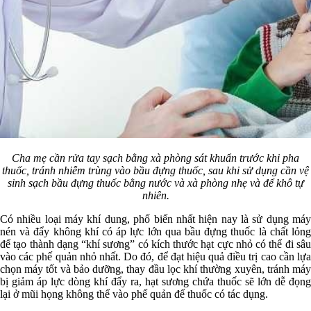
Cha mẹ cần rửa tay sạch bằng xà phòng sát khuẩn trước khi pha
thuốc, tránh nhiễm trùng vào bầu đựng thuốc, sau khi sử dụng cần vệ
sinh sạch bầu đựng thuốc bằng nước và xà phòng nhẹ và để khô tự
nhiên.
Có nhiều loại máy khí dung, phố biến nhất hiện nay là sử dụng máy
nén và đẩy không khí có áp lực lớn qua bầu đựng thuốc là chất lỏng
để tạo thành dạng “khí sương” có kích thước hạt cực nhỏ có thể đi sâu
vào các phế quản nhỏ nhất. Do đó, để đạt hiệu quả điều trị cao cần lựa
chọn máy tốt và bảo dưỡng, thay đầu lọc khí thường xuyên, tránh máy
bị giảm áp lực dòng khí đẩy ra, hạt sương chứa thuốc sẽ lớn dễ đọng
lại ở mũi họng không thể vào phế quản để thuốc có tác dụng.