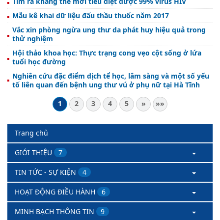
Tìm ra kháng thể mới tiêu diệt được 99% virus HIV
sở y tế tỉnh Hà Tĩnh năm 2017
Mẫu kê khai dữ liệu đấu thầu thuốc năm 2017
Vắc xin phòng ngừa ung thư da phát huy hiệu quả trong
thử nghiệm
Hội thảo khoa học: Thực trạng cong vẹo cột sống ở lứa
tuổi học đường
Nghiên cứu đặc điểm dịch tể học, lâm sàng và một số yếu
tố liên quan đến bệnh ung thư vú ở phụ nữ tại Hà Tĩnh
1
2
3
4
5
»
»»
Trang chủ
GIỚI THIỆU
7
TIN TỨC - SỰ KIỆN
4
HOẠT ĐỘNG ĐIỀU HÀNH
6
MINH BẠCH THÔNG TIN
9