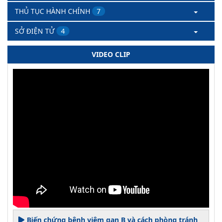
THỦ TỤC HÀNH CHÍNH
7
SỞ ĐIỆN TỬ
4
VIDEO CLIP
Biến chứng bệnh viêm gan B và cách phòng tránh