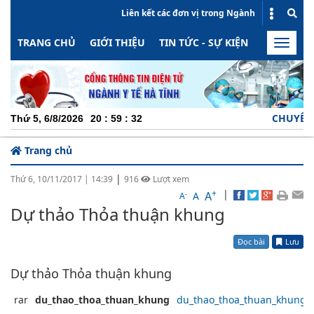
Liên kết các đơn vị trong Ngành
TRANG CHỦ
GIỚI THIỆU
TIN TỨC - SỰ KIỆN
HOẠT ĐỘN
Toggle
naviga
CHUYÊN NG
Thứ 5, 6/8/2026
20
:
59
:
32
Trang chủ
|
Thứ 6, 10/11/2017
|
14:39
916
Lượt xem
+
|
A
-
A
A
Dự thảo Thỏa thuận khung
Đọc bài
Lưu
Dự thảo Thỏa thuận khung
rar
du_thao_thoa_thuan_khung
du_thao_thoa_thuan_khung