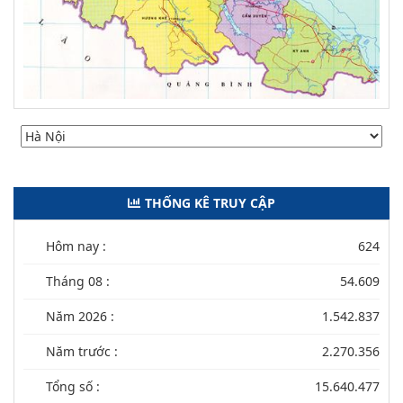
THỐNG KÊ TRUY CẬP
Hôm nay :
624
Tháng 08 :
54.609
Năm 2026 :
1.542.837
Năm trước :
2.270.356
Tổng số :
15.640.477