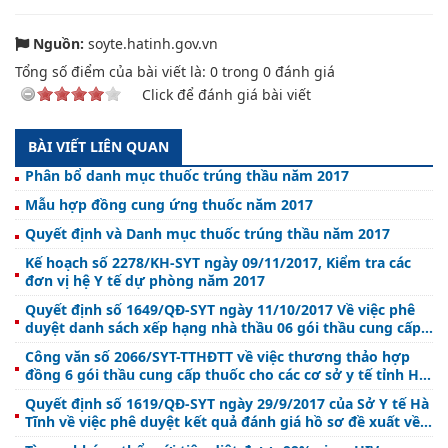
Nguồn:
soyte.hatinh.gov.vn
Tổng số điểm của bài viết là:
0
trong
0
đánh giá
Click để đánh giá bài viết
BÀI VIẾT LIÊN QUAN
Phân bổ danh mục thuốc trúng thầu năm 2017
Mẫu hợp đồng cung ứng thuốc năm 2017
Quyết định và Danh mục thuốc trúng thầu năm 2017
Kế hoạch số 2278/KH-SYT ngày 09/11/2017, Kiểm tra các
đơn vị hệ Y tế dự phòng năm 2017
Quyết định số 1649/QĐ-SYT ngày 11/10/2017 Về việc phê
duyệt danh sách xếp hạng nhà thầu 06 gói thầu cung cấp
thuốc chữa bệnh cho các cơ sở y tế tỉnh Hà Tĩnh năm 2017
Công văn số 2066/SYT-TTHĐTT về việc thương thảo hợp
đồng 6 gói thầu cung cấp thuốc cho các cơ sở y tế tỉnh Hà
Tĩnh
Quyết định số 1619/QĐ-SYT ngày 29/9/2017 của Sở Y tế Hà
Tĩnh về việc phê duyệt kết quả đánh giá hồ sơ đề xuất về
kỹ thuật 06 gói thầu cung cấp thuốc chữa bệnh cho các cơ