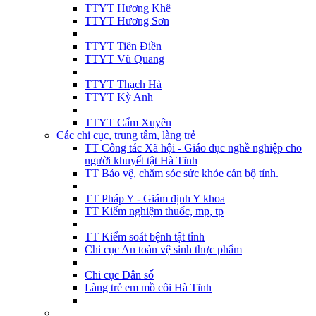
TTYT Hương Khê
TTYT Hương Sơn
TTYT Tiên Điền
TTYT Vũ Quang
TTYT Thạch Hà
TTYT Kỳ Anh
TTYT Cẩm Xuyên
Các chi cục, trung tâm, làng trẻ
TT Công tác Xã hội - Giáo dục nghề nghiệp cho
người khuyết tật Hà Tĩnh
TT Bảo vệ, chăm sóc sức khỏe cán bộ tỉnh.
TT Pháp Y - Giám định Y khoa
TT Kiểm nghiệm thuốc, mp, tp
TT Kiểm soát bệnh tật tỉnh
Chi cục An toàn vệ sinh thực phẩm
Chi cục Dân số
Làng trẻ em mồ côi Hà Tĩnh