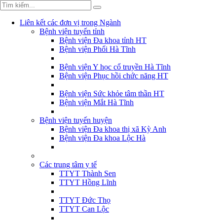
Liên kết các đơn vị trong Ngành
Bệnh viện tuyến tỉnh
Bệnh viện Đa khoa tỉnh HT
Bệnh viện Phổi Hà Tĩnh
Bệnh viện Y học cổ truyền Hà Tĩnh
Bệnh viện Phục hồi chức năng HT
Bệnh viện Sức khỏe tâm thần HT
Bệnh viện Mắt Hà Tĩnh
Bệnh viện tuyến huyện
Bệnh viện Đa khoa thị xã Kỳ Anh
Bệnh viện Đa khoa Lộc Hà
Các trung tâm y tế
TTYT Thành Sen
TTYT Hồng Lĩnh
TTYT Đức Thọ
TTYT Can Lộc