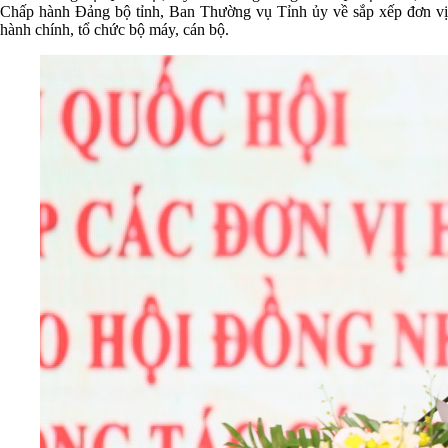
Chấp hành Đảng bộ tỉnh, Ban Thường vụ Tỉnh ủy về sắp xếp đơn vị
hành chính, tổ chức bộ máy, cán bộ.