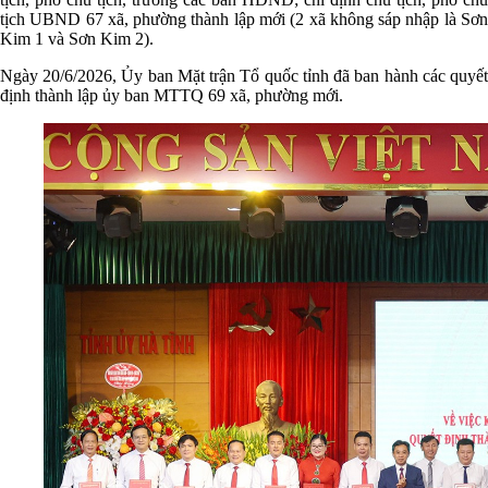
tịch UBND 67 xã, phường thành lập mới (2 xã không sáp nhập là Sơn
Kim 1 và Sơn Kim 2).
Ngày 20/6/2026, Ủy ban Mặt trận Tổ quốc tỉnh đã ban hành các quyết
định thành lập ủy ban MTTQ 69 xã, phường mới.