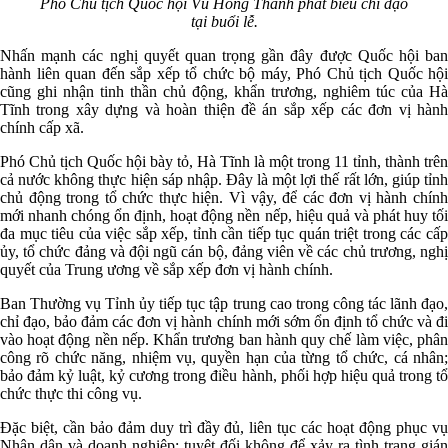
Phó Chủ tịch Quốc hội Vũ Hồng Thanh phát biểu chỉ đạo
tại buổi lễ.
Nhấn mạnh các nghị quyết quan trọng gần đây được Quốc hội ban
hành liên quan đến sắp xếp tổ chức bộ máy, Phó Chủ tịch Quốc hội
cũng ghi nhận tinh thần chủ động, khẩn trương, nghiêm túc của Hà
Tĩnh trong xây dựng và hoàn thiện đề án sắp xếp các đơn vị hành
chính cấp xã.
Phó Chủ tịch Quốc hội bày tỏ, Hà Tĩnh là một trong 11 tỉnh, thành trên
cả nước không thực hiện sáp nhập. Đây là một lợi thế rất lớn, giúp tỉnh
chủ động trong tổ chức thực hiện. Vì vậy, để các đơn vị hành chính
mới nhanh chóng ổn định, hoạt động nền nếp, hiệu quả và phát huy tối
đa mục tiêu của việc sắp xếp, tỉnh cần tiếp tục quán triệt trong các cấp
ủy, tổ chức đảng và đội ngũ cán bộ, đảng viên về các chủ trương, nghị
quyết của Trung ương về sắp xếp đơn vị hành chính.
Ban Thường vụ Tỉnh ủy tiếp tục tập trung cao trong công tác lãnh đạo,
chỉ đạo, bảo đảm các đơn vị hành chính mới sớm ổn định tổ chức và đi
vào hoạt động nền nếp. Khẩn trương ban hành quy chế làm việc, phân
công rõ chức năng, nhiệm vụ, quyền hạn của từng tổ chức, cá nhân;
bảo đảm kỷ luật, kỷ cương trong điều hành, phối hợp hiệu quả trong tổ
chức thực thi công vụ.
Đặc biệt, cần bảo đảm duy trì đầy đủ, liên tục các hoạt động phục vụ
Nhân dân và doanh nghiệp; tuyệt đối không để xảy ra tình trạng gián