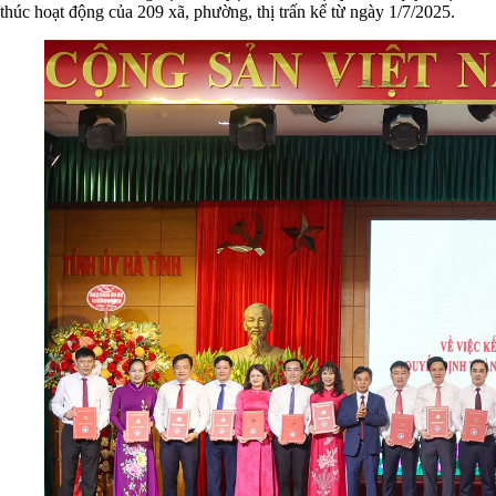
thúc hoạt động của 209 xã, phường, thị trấn kể từ ngày 1/7/2025.