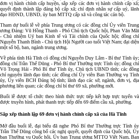
đơn vị hành chính cấp huyện, sắp xếp các đơn vị hành chính cấp xã;
quyết định thành lập đảng bộ cấp xã; chỉ định nhân sự cấp uỷ, lãnh
đạo HĐND, UBND, ủy ban MTTQ cấp xã và công tác cán bộ.
Tham dự buổi lễ về phía Trung ương có các đồng chí Ủy viên Trung
ương Đảng: Vũ Hồng Thanh - Phó Chủ tịch Quốc hội, Phan Văn Mãi
- Chủ nhiệm Uỷ ban Kinh tế và Tài chính của Quốc hội; đồng chí
Nguyễn Thanh Bình - Chủ tịch Hội Người cao tuổi Việt Nam; đại diện
một số bộ, ban, ngành trung ương.
Về phía tỉnh Hà Tĩnh có đồng chí Nguyễn Duy Lâm - Bí thư Tỉnh ủy;
đồng chí Trần Thế Dũng - Phó Bí thư Thường trực Tỉnh ủy; đồng chí
Võ Trọng Hải - Phó Bí thư Tỉnh ủy, Chủ tịch UBND tỉnh; các đồng
chí nguyên lãnh đạo tỉnh; các đồng chí Ủy viên Ban Thường vụ Tỉnh
ủy, Ủy viên BCH Đảng bộ tỉnh; lãnh đạo các sở, ngành, đơn vị, địa
phương liên quan; các đồng chí bí thư 69 xã, phường mới.
Buổi lễ được tổ chức theo hình thức trực tiếp kết hợp trực tuyến và
được truyền hình, phát thanh trực tiếp đến 69 điểm cầu xã, phường.
Sắp xếp thành lập 69 đơn vị hành chính cấp xã của Hà Tĩnh
Mở đầu buổi lễ, đại biểu đã nghe Phó Bí thư Thường trực Tỉnh ủy
Trần Thế Dũng công bố các nghị quyết, quyết định của Quốc hội, Ủy
ban Thường vụ Quốc hội, Ủy ban Trung ương MTTQ Việt Nam, Ban