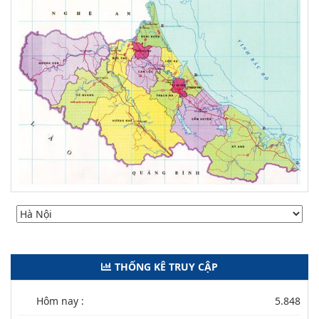
THỐNG KÊ TRUY CẬP
Hôm nay :
5.848