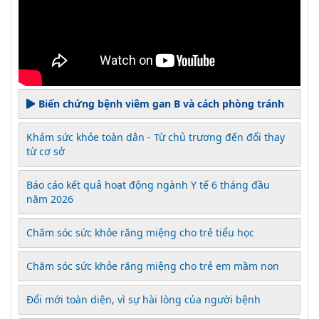
Biến chứng bệnh viêm gan B và cách phòng tránh
Khám sức khỏe toàn dân - Từ chủ trương đến đổi thay
từ cơ sở
Báo cáo kết quả hoạt động ngành Y tế 6 tháng đầu
năm 2026
Chăm sóc sức khỏe răng miệng cho trẻ tiểu học
Chăm sóc sức khỏe răng miệng cho trẻ em mầm non
Đổi mới toàn diện, vì sự hài lòng của người bệnh