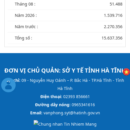
Tháng 08 :
51.488
Năm 2026 :
1.539.716
Năm trước :
2.270.356
Tổng số :
15.637.356
ĐƠN VỊ CHỦ QUẢN:
SỞ Y TẾ TỈNH HÀ TĨNH
Địa chỉ:
09 - Nguyễn Huy Oánh – P. Bắc Hà - TP.Hà Tĩnh - Tỉnh
Hà Tĩnh
Điện thoại:
02393 856661
Đường dây nóng:
0965341616
Email:
vanphong.syt@hatinh.gov.vn