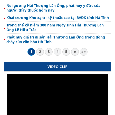
Noi gương Hải Thượng Lãn Ông, phát huy y đức của
người thầy thuốc hôm nay
Khai trương Khu xạ trị kỹ thuật cao tại BVĐK tỉnh Hà Tĩnh
Trọng thể kỷ niệm 300 năm Ngày sinh Hải Thượng Lãn
Ông Lê Hữu Trác
Phát huy giá trị di sản Hải Thượng Lãn Ông trong dòng
chảy của văn hóa Hà Tĩnh
1
2
3
4
5
»
»»
VIDEO CLIP