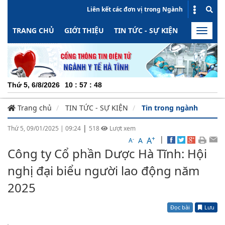
Liên kết các đơn vị trong Ngành
TRANG CHỦ
GIỚI THIỆU
TIN TỨC - SỰ KIỆN
HOẠT ĐỘN
Toggle
naviga
CHUYÊN NGH
Thứ 5, 6/8/2026
10
:
57
:
49
Trang chủ
TIN TỨC - SỰ KIỆN
Tin trong ngành
|
Thứ 5, 09/01/2025
|
09:24
518
Lượt xem
+
|
A
-
A
A
Công ty Cổ phần Dược Hà Tĩnh: Hội
nghị đại biểu người lao động năm
2025
Đọc bài
Lưu