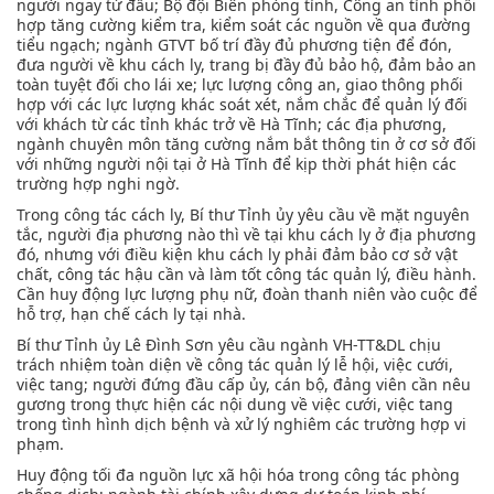
người ngay từ đầu; Bộ đội Biên phòng tỉnh, Công an tỉnh phối
hợp tăng cường kiểm tra, kiểm soát các nguồn về qua đường
tiểu ngạch; ngành GTVT bố trí đầy đủ phương tiện để đón,
đưa người về khu cách ly, trang bị đầy đủ bảo hộ, đảm bảo an
toàn tuyệt đối cho lái xe; lực lượng công an, giao thông phối
hợp với các lực lượng khác soát xét, nắm chắc để quản lý đối
với khách từ các tỉnh khác trở về Hà Tĩnh; các địa phương,
ngành chuyên môn tăng cường nắm bắt thông tin ở cơ sở đối
với những người nội tại ở Hà Tĩnh để kịp thời phát hiện các
trường hợp nghi ngờ.
Trong công tác cách ly, Bí thư Tỉnh ủy yêu cầu về mặt nguyên
tắc, người địa phương nào thì về tại khu cách ly ở địa phương
đó, nhưng với điều kiện khu cách ly phải đảm bảo cơ sở vật
chất, công tác hậu cần và làm tốt công tác quản lý, điều hành.
Cần huy động lực lượng phụ nữ, đoàn thanh niên vào cuộc để
hỗ trợ, hạn chế cách ly tại nhà.
Bí thư Tỉnh ủy Lê Đình Sơn yêu cầu ngành VH-TT&DL chịu
trách nhiệm toàn diện về công tác quản lý lễ hội, việc cưới,
việc tang; người đứng đầu cấp ủy, cán bộ, đảng viên cần nêu
gương trong thực hiện các nội dung về việc cưới, việc tang
trong tình hình dịch bệnh và xử lý nghiêm các trường hợp vi
phạm.
Huy động tối đa nguồn lực xã hội hóa trong công tác phòng