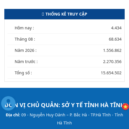
THỐNG KÊ TRUY CẬP
Hôm nay :
4.434
Tháng 08 :
68.634
Năm 2026 :
1.556.862
Năm trước :
2.270.356
Tổng số :
15.654.502
ĐƠN VỊ CHỦ QUẢN:
SỞ Y TẾ TỈNH HÀ TĨNH
Địa chỉ:
09 - Nguyễn Huy Oánh – P. Bắc Hà - TP.Hà Tĩnh - Tỉnh
Hà Tĩnh