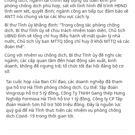
chống dịch; ngành tài chính xây dựng dự toán kinh phí
phòng chống dịch phù hợp, sát với tình hình để trình HĐND
tỉnh xem xét, quyết định; ngành công an tiếp tục đảm bảo về
ANTT nói chung và tại các khu vực cách ly.
Bí thư Tỉnh ủy khẳng định: “Trong công tác phòng chống
dịch, Bí thư Tỉnh ủy sẽ chịu trách nhiệm toàn diện, Chủ tịch
UBND tỉnh sẽ tổng chỉ huy điều hành về mặt quản lý nhà
nước, Chủ tịch Ủy ban MTTQ tổng chỉ huy ở khối MTTQ và các
đoàn thể".
Cùng với nhiệm vụ chống dịch, Bí thư Tỉnh ủy đề nghị các
ngành, các cấp quan tâm đến hoạt động sản xuất, kinh
doanh, không để ngưng trệ; tổ chức tốt đại hội đảng bộ cơ
sở.
Tại cuộc họp của Ban Chỉ đạo, các doanh nghiệp đã tham
gia hỗ trợ Hà Tĩnh phòng chống dịch. Cụ thể: Tập đoàn
Vingroup hỗ trợ 5 tỷ đồng, Công Ty TNHH Gang thép Hưng
Nghiệp Formosa Hà Tĩnh hỗ trợ 1 tỷ đồng, Công ty CP Tập
đoàn Hoành Sơn hỗ trợ 500 triệu đồng. Đây là nguồn lực
quý giá để Hà Tĩnh thực hiện các nhiệm vụ phòng chống
dịch Covid- 19 trong thời gian tới.