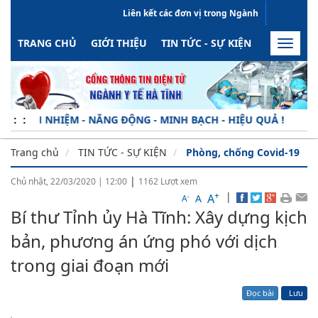
Liên kết các đơn vị trong Ngành
Tra cứu Hồ sơ sức khỏe
Liên hệ
Hỏi - Đáp
RSS
TRANG CHỦ
GIỚI THIỆU
TIN TỨC - SỰ KIỆN
HOẠT ĐỘN
Toggle
naviga
ỆM - NĂNG ĐỘNG - MINH BẠCH - HIỆU QUẢ !
:
:
Trang chủ
TIN TỨC - SỰ KIỆN
Phòng, chống Covid-19
|
Chủ nhật, 22/03/2020
|
12:00
1162
Lượt xem
+
|
A
-
A
A
Bí thư Tỉnh ủy Hà Tĩnh: Xây dựng kịch
bản, phương án ứng phó với dịch
trong giai đoạn mới
Đọc bài
Lưu