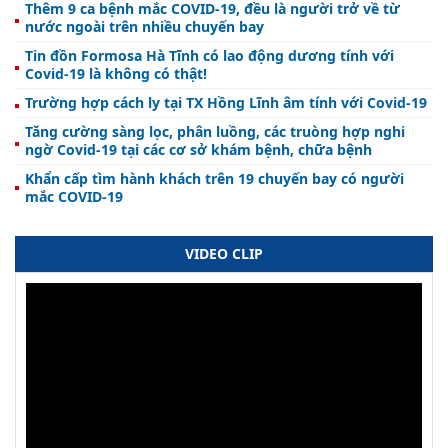
Thêm 9 ca bệnh mắc COVID-19, đều là người trở về từ
nước ngoài trên nhiều chuyến bay
Tin đồn Formosa Hà Tĩnh có lao động dương tính với
Covid-19 là không có thật!
Trường hợp cách ly tại TX Hồng Lĩnh âm tính với Covid-19
Tăng cường sàng lọc, phân luồng, các truòng hợp nghi
ngờ Covid-19 tại các cơ sở khám bệnh, chữa bệnh
Khẩn cấp tìm hành khách trên 19 chuyến bay có người
mắc COVID-19
VIDEO CLIP