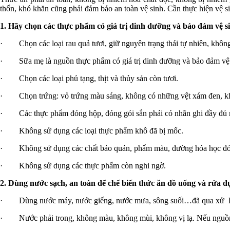
thốn, khó khăn cũng phải đảm bảo an toàn vệ sinh. Cần thực hiện vệ si
1.
Hãy chọn các thực phẩm có giá trị dinh dưỡng và bảo đảm vệ s
· Chọn các loại rau quả tươi, giữ nguyên trạng thái tự nhiên, không 
· Sữa mẹ là nguồn thực phẩm có giá trị dinh dưỡng và bảo đảm vệ si
· Chọn các loại phủ tạng, thịt và thủy sản còn tươi.
· Chọn trứng: vỏ trứng màu sáng, không có những vệt xám đen, khôn
· Các thực phẩm đóng hộp, đóng gói sắn phải có nhãn ghi đầy đủ n
· Không sử dụng các loại thực phẩm khô đã bị mốc.
· Không sử dụng các chất bảo quản, phẩm màu, đường hóa học đó
· Không sử dụng các thực phẩm còn nghi ngờ.
2. Dùng nước sạch, an toàn để chế biến thức ăn đồ uống và rửa d
· Dùng nước máy, nước giếng, nước mưa, sông suối…đã qua xử lý 
· Nước phải trong, không màu, không mùi, không vị lạ. Nếu nguồn n