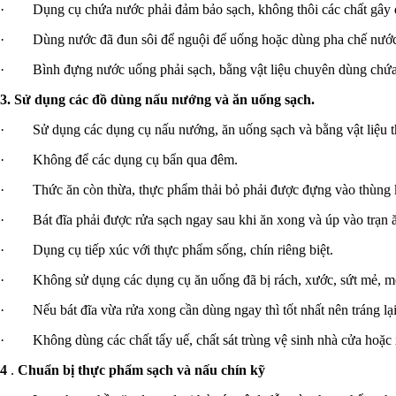
· Dụng cụ chứa nước phải đảm bảo sạch, không thôi các chất gây độ
· Dùng nước đã đun sôi để nguội để uống hoặc dùng pha chế nước g
· Bình đựng nước uống phải sạch, bằng vật liệu chuyên dùng chứ
3.
Sử dụng các đồ dùng nấu nướng và ăn uống sạch.
· Sử dụng các dụng cụ nấu nướng, ăn uống sạch và bằng vật liệu th
· Không để các dụng cụ bẩn qua đêm.
· Thức ăn còn thừa, thực phẩm thải bỏ phải được đựng vào thùng kí
· Bát đĩa phải được rửa sạch ngay sau khi ăn xong và úp vào trạn ăn 
· Dụng cụ tiếp xúc với thực phẩm sống, chín riêng biệt.
· Không sử dụng các dụng cụ ăn uống đã bị rách, xước, sứt mẻ, mố
· Nếu bát đĩa vừa rửa xong cần dùng ngay thì tốt nhất nên tráng lạ
· Không dùng các chất tẩy uế, chất sát trùng vệ sinh nhà cửa hoặc 
4
.
Chuẩn bị thực phẩm sạch và nấu chín kỹ