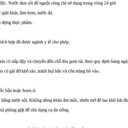
c. Nước đun sôi để nguội cũng chỉ sử dụng trong vòng 24 giờ.
iải khát, làm kem, nước đá.
a đựng thực phẩm.
ích hợp đã được ngành y tế cho phép.
n có nắp đậy và chuyển đến chỗ thu gom rác theo quy định hàng ngà
có giá đỡ khô ráo, tránh bụi bẩn và côn trùng bò vào.
c bẩn hoặc hoen rỉ.
i bằng nước sôi. Không dùng khăn ẩm mốc, nhờn mỡ để lau khô bát đĩ
xà phòng giặt để rửa dụng cụ ăn uống.