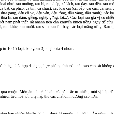
oại như: rau muống, rau bí, rau diếp, xà lách, rau đay, rau dền, rau mồ
 bát, cà pháo, cà tím, cà chua); các loại cải (cải bắp, cải cúc, cải sen, c
ột, dưa gang, đậu cô ve, đậu ván, đậu rồng, đậu vàng, đậu xanh); các
ô, thìa là, rau dăm, giềng, nghệ, gừng, tỏi...). Các loại rau gia vị có n
ệt nam phát triển rất nhanh nên cần khuyến khích trồng ngay để cứu đ
gai, rau khúc, rau muối, rau sam, rau tàu bay, các loại măng rừng. Rau 
p từ 10-15 loại, bao gồm đại diện của 4 nhóm.
hành hạ, phối hợp đa dạng thực phẩm, tính toán nấu sao cho sát không 
à quá muộn. Món ăn nên chế biến có màu sắc tự nhiên, mùi vị hấp dẫ
nhiều, tiêu hoá tốt; tỉ lệ hấp thu các chất dinh dưỡng cao hơn.
giun hay nhiễm khuẩn, không được là nguồn gây bệnh. Ăn uống mất vệ