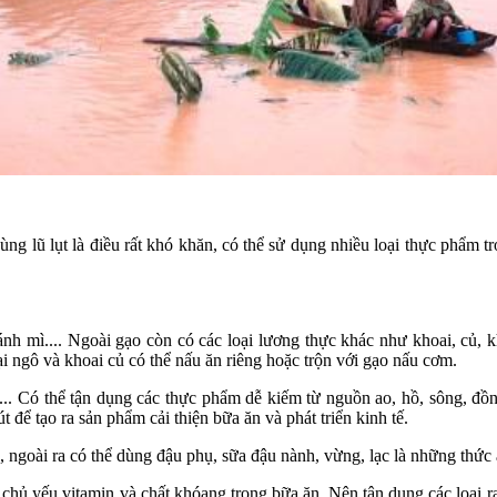
ùng lũ lụt là điều rất khó khăn, có thể sử dụng nhiều loại thực phẩm
nh mì.... Ngoài gạo còn có các loại lương thực khác như khoai, củ, k
oại ngô và khoai củ có thể nấu ăn riêng hoặc trộn với gạo nấu cơm.
c.... Có thể tận dụng các thực phẩm dễ kiếm từ nguồn ao, hồ, sông, đồn
t để tạo ra sản phẩm cải thiện bữa ăn và phát triển kinh tế.
 ngoài ra có thể dùng đậu phụ, sữa đậu nành, vừng, lạc là những thức 
chủ yếu vitamin và chất khóang trong bữa ăn. Nên tận dụng các loại ra