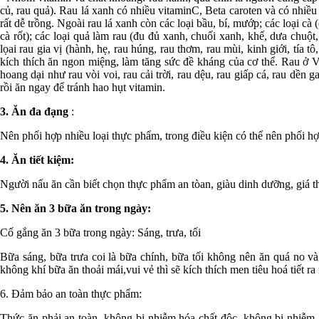
củ, rau quả). Rau lá xanh có nhiều vitaminC, Beta caroten và có nhiều l
rất dễ trồng. Ngoài rau lá xanh còn các loại bầu, bí, mướp; các loại cà (cà
cà rốt); các loại quả làm rau (đu đủ xanh, chuối xanh, khế, dưa chu
lọai rau gia vị (hành, hẹ, rau húng, rau thơm, rau mùi, kinh giới, tía t
kích thích ăn ngon miệng, làm tăng sức đề kháng của cơ thể. Rau ở Vi
hoang dại như rau vòi voi, rau cải trời, rau dệu, rau giấp cá, rau dền 
rồi ăn ngay để tránh hao hụt vitamin.
3. Ăn đa đạng
:
Nên phối hợp nhiều loại thực phẩm, trong điều kiện có thể nên phối hợ
4. Ăn tiết kiệm:
Người nấu ăn cần biết chọn thực phẩm an tòan, giàu dinh dưỡng, giá t
5. Nên ăn 3 bữa ăn trong ngày:
Cố gắng ăn 3 bữa trong ngày: Sáng, trưa, tối
Bữa sáng, bữa trưa coi là bữa chính, bữa tối không nên ăn quá no v
không khí bữa ăn thoải mái,vui vẻ thì sẽ kích thích men tiêu hoá tiết ra 
6. Đảm bảo an toàn thực phẩm:
Thức ăn phải an toàn, không bị nhiễm hóa chất độc, không bị nhiễm 