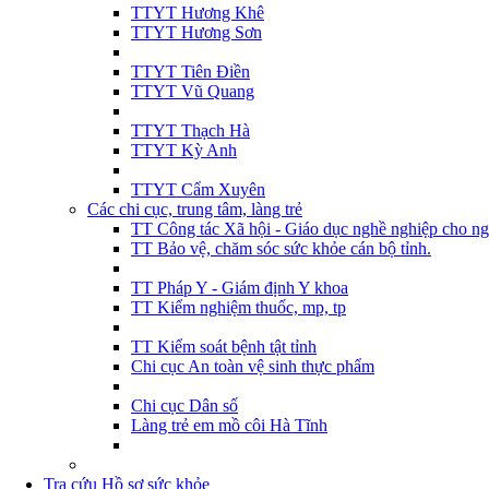
TTYT Hương Khê
TTYT Hương Sơn
TTYT Tiên Điền
TTYT Vũ Quang
TTYT Thạch Hà
TTYT Kỳ Anh
TTYT Cẩm Xuyên
Các chi cục, trung tâm, làng trẻ
TT Công tác Xã hội - Giáo dục nghề nghiệp cho ng
TT Bảo vệ, chăm sóc sức khỏe cán bộ tỉnh.
TT Pháp Y - Giám định Y khoa
TT Kiểm nghiệm thuốc, mp, tp
TT Kiểm soát bệnh tật tỉnh
Chi cục An toàn vệ sinh thực phẩm
Chi cục Dân số
Làng trẻ em mồ côi Hà Tĩnh
Tra cứu Hồ sơ sức khỏe