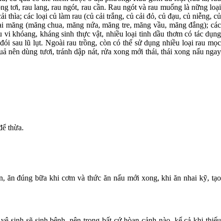
ng tơi, rau lang, rau ngót, rau cần. Rau ngót và rau muống là nững loại
ải thìa; các loại củ làm rau (củ cải trắng, củ cải đỏ, củ đạu, củ niễng, củ
 loại măng (măng chua, măng nứa, măng tre, măng vầu, măng đắng); các
hiều vi khóang, kháng sinh thực vật, nhiều loại tinh dầu thơm có tác dụng
ói sau lũ lụt. Ngoài rau trồng, còn có thể sử dụng nhiều loại rau mọc
quả nên dùng tươi, tránh dập nát, rửa xong mới thái, thái xong nấu ngay
để thừa.
n, ăn đúng bữa khi cơm và thức ăn nấu mới xong, khi ăn nhai kỹ, tạo
 sinh sẽ sinh bệnh, nên trong bất cứ hòan cảnh nào, kể cả khi thiếu