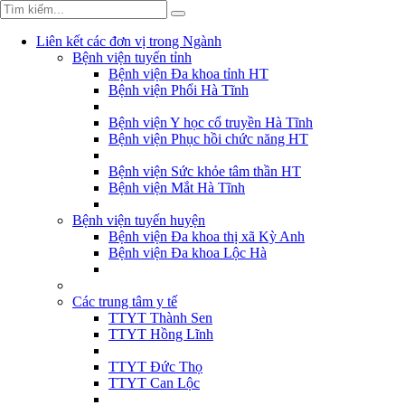
Liên kết các đơn vị trong Ngành
Bệnh viện tuyến tỉnh
Bệnh viện Đa khoa tỉnh HT
Bệnh viện Phổi Hà Tĩnh
Bệnh viện Y học cổ truyền Hà Tĩnh
Bệnh viện Phục hồi chức năng HT
Bệnh viện Sức khỏe tâm thần HT
Bệnh viện Mắt Hà Tĩnh
Bệnh viện tuyến huyện
Bệnh viện Đa khoa thị xã Kỳ Anh
Bệnh viện Đa khoa Lộc Hà
Các trung tâm y tế
TTYT Thành Sen
TTYT Hồng Lĩnh
TTYT Đức Thọ
TTYT Can Lộc