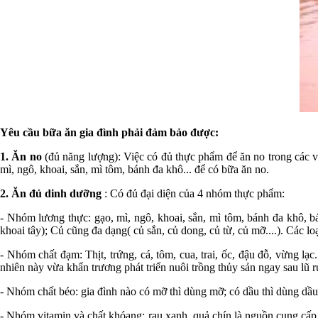
Yêu cầu bữa ăn gia đình phải đảm bảo được:
1. Ăn no
(đủ năng lượng): Việc có đủ thực phẩm để ăn no trong các v
mì, ngô, khoai, sắn, mì tôm, bánh đa khô... để có bữa ăn no.
2. Ăn đủ dinh dưỡng
: Có đủ đại diện của 4 nhóm thực phẩm:
- Nhóm lương thực: gạo, mì, ngô, khoai, sắn, mì tôm, bánh đa khô, bá
khoai tây); Củ cũng đa dạng( củ sắn, củ dong, củ từ, củ mỡ....). Các l
- Nhóm chất đạm: Thịt, trứng, cá, tôm, cua, trai, ốc, đậu đỗ, vừng lạ
nhiên này vừa khẩn trương phát triển nuôi trồng thủy sản ngay sau lũ rú
- Nhóm chất béo: gia đình nào có mỡ thì dùng mỡ; có dầu thì dùng dầu,
- Nhóm vitamin và chất khóang: rau xanh, quả chín là nguồn cung cấp 