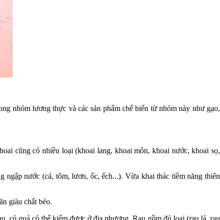
 trong nhóm lương thực và các sản phẩm chế biến từ nhóm này như gạo
hoai cũng có nhiều loại (khoai lang, khoai môn, khoai nước, khoai sọ,
g ngập nước (cá, tôm, lươn, ốc, ếch...). Vừa khai thác tiềm năng thiên
ăn giàu chất béo.
u, củ quả có thể kiếm được ở địa phương. Rau gồm đủ loại (rau lá, rau