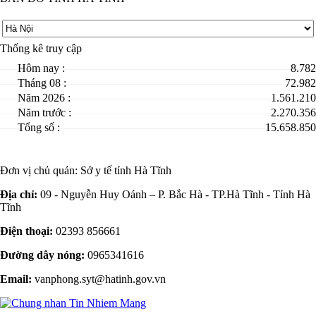
Thống kê truy cập
Hôm nay :
8.782
Tháng 08 :
72.982
Năm 2026 :
1.561.210
Năm trước :
2.270.356
Tổng số :
15.658.850
Đơn vị chủ quản:
Sở y tế tỉnh Hà Tĩnh
Địa chỉ:
09 - Nguyễn Huy Oánh – P. Bắc Hà - TP.Hà Tĩnh - Tỉnh Hà
Tĩnh
Điện thoại:
02393 856661
Đường dây nóng:
0965341616
Email:
vanphong.syt@hatinh.gov.vn