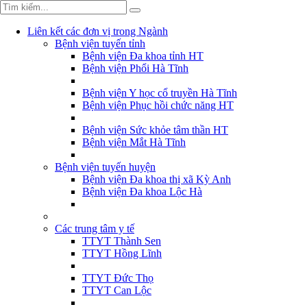
Liên kết các đơn vị trong Ngành
Bệnh viện tuyến tỉnh
Bệnh viện Đa khoa tỉnh HT
Bệnh viện Phổi Hà Tĩnh
Bệnh viện Y học cổ truyền Hà Tĩnh
Bệnh viện Phục hồi chức năng HT
Bệnh viện Sức khỏe tâm thần HT
Bệnh viện Mắt Hà Tĩnh
Bệnh viện tuyến huyện
Bệnh viện Đa khoa thị xã Kỳ Anh
Bệnh viện Đa khoa Lộc Hà
Các trung tâm y tế
TTYT Thành Sen
TTYT Hồng Lĩnh
TTYT Đức Thọ
TTYT Can Lộc