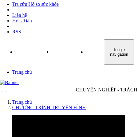
Tra cứu Hồ sơ sức khỏe
Liên hệ
Hỏi - Đáp
RSS
Toggle
TRANG CHỦ
GIỚI THIỆU
TIN TỨC - SỰ KIỆN
navigation
Trang chủ
:
:
CHUYÊN NGHIỆP - TRÁCH NH
Trang chủ
CHƯƠNG TRÌNH TRUYỀN HÌNH