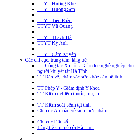
TTYT Hương Khê
TTYT Hương Sơn
TTYT Tiên Điền
TTYT Vũ Quang
TTYT Thạch Hà
TTYT Kỳ Anh
TTYT Cẩm Xuyên
Các chi cục, trung tâm, làng trẻ
TT Công tác Xã hội - Giáo dục nghề nghiệp cho
người khuyết tật Hà Tĩnh
TT Bảo vệ, chăm sóc sức khỏe cán bộ tỉnh.
TT Pháp Y - Giám định Y khoa
TT Kiểm nghiệm thuốc, mp, tp
TT Kiểm soát bệnh tật tỉnh
Chi cục An toàn vệ sinh thực phẩm
Chi cục Dân số
Làng trẻ em mồ côi Hà Tĩnh