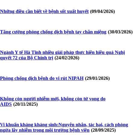
Những điều cần biết về bệnh sốt xuất huyết
(09/04/2026)
Tăng cường phòng chống dịch bệnh tay chân miệng
(30/03/2026)
Ngành Y tế Hà Tĩnh nhiều giải pháp thực hiện hiệu quả Nghị
quyết 72 của Bộ Chính trị
(24/02/2026)
Phòng chống dịch bệnh do vi rút NIPAH
(29/01/2026)
Không còn người nhiễm mới, không còn tử vong do
AIDS
(20/11/2025)
Vi khuẩn kháng kháng sinh:Nguyên nhân, tác hại, cách phòng
ngừa lây nhiễm trong môi trường bệnh viện
(28/09/2025)