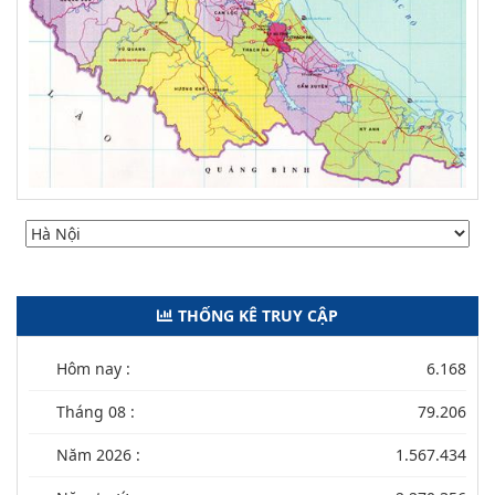
THỐNG KÊ TRUY CẬP
Hôm nay :
6.168
Tháng 08 :
79.206
Năm 2026 :
1.567.434