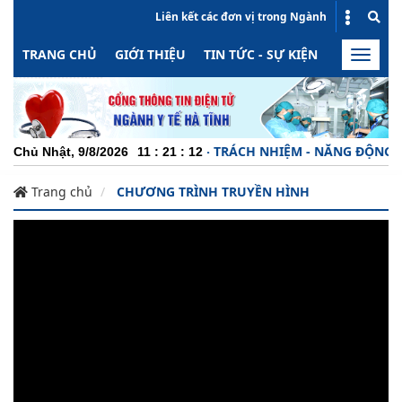
Liên kết các đơn vị trong Ngành
TRANG CHỦ
GIỚI THIỆU
TIN TỨC - SỰ KIỆN
HOẠT ĐỘN
Toggle
naviga
CHUYÊN NGHIỆP - TRÁCH NHIỆM - NĂNG ĐỘNG - MI
Chủ Nhật, 9/8/2026
11
:
21
:
12
Trang chủ
CHƯƠNG TRÌNH TRUYỀN HÌNH