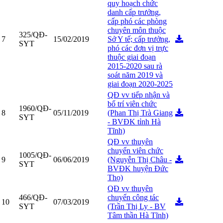
quy hoạch chức
danh cấp trưởng,
cấp phó các phòng
chuyên môn thuộc
325/QĐ-
7
15/02/2019
Sở Y tế; cấp trưởng,
SYT
phó các đơn vị trực
thuộc giai đoạn
2015-2020 sau rà
soát năm 2019 và
giai đoạn 2020-2025
QĐ vv tiếp nhận và
bố trí viên chức
1960/QĐ-
8
05/11/2019
(Phan Thị Trà Giang
SYT
- BVĐK tỉnh Hà
Tĩnh)
QĐ vv thuyên
chuyển viên chức
1005/QĐ-
9
06/06/2019
(Nguyễn Thị Châu -
SYT
BVĐK huyện Đức
Thọ)
QĐ vv thuyên
466/QĐ-
chuyển công tác
10
07/03/2019
SYT
(Trần Thị Ly - BV
Tâm thần Hà Tĩnh)