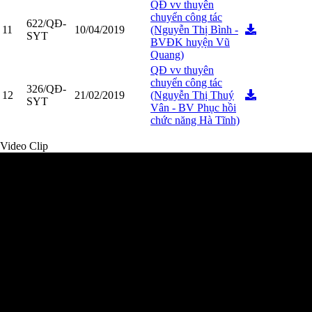
QĐ vv thuyên
chuyển công tác
622/QĐ-
11
10/04/2019
(Nguyễn Thị Bình -
SYT
BVĐK huyện Vũ
Quang)
QĐ vv thuyên
chuyển công tác
326/QĐ-
12
21/02/2019
(Nguyễn Thị Thuý
SYT
Vân - BV Phục hồi
chức năng Hà Tĩnh)
Video Clip