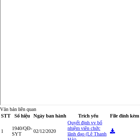
Văn bản liên quan
STT
Số hiệu
Ngày ban hành
Trích yếu
File đính kèm
Quyết định vv bổ
1940/QĐ-
nhiệm viên chức
1
02/12/2020
SYT
lãnh đạo (Lê Thanh
Hải)