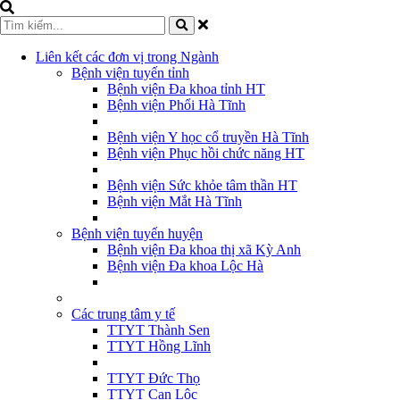
Liên kết các đơn vị trong Ngành
Bệnh viện tuyến tỉnh
Bệnh viện Đa khoa tỉnh HT
Bệnh viện Phổi Hà Tĩnh
Bệnh viện Y học cổ truyền Hà Tĩnh
Bệnh viện Phục hồi chức năng HT
Bệnh viện Sức khỏe tâm thần HT
Bệnh viện Mắt Hà Tĩnh
Bệnh viện tuyến huyện
Bệnh viện Đa khoa thị xã Kỳ Anh
Bệnh viện Đa khoa Lộc Hà
Các trung tâm y tế
TTYT Thành Sen
TTYT Hồng Lĩnh
TTYT Đức Thọ
TTYT Can Lộc