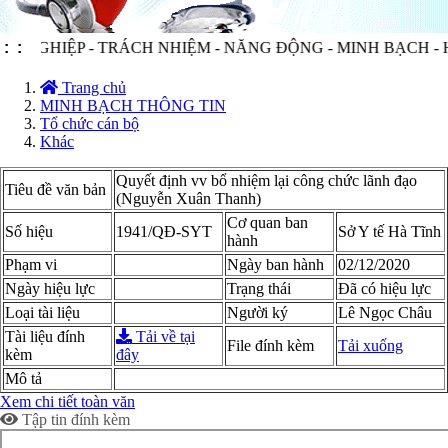
GHIỆP - TRÁCH NHIỆM - NĂNG ĐỘNG - MINH BẠCH - HIỆ
:
:
Trang chủ
MINH BẠCH THÔNG TIN
Tổ chức cán bộ
Khác
Quyết định vv bổ nhiệm lại công chức lãnh đạo
Tiêu đề văn bản
(Nguyễn Xuân Thanh)
Cơ quan ban
Số hiệu
1941/QĐ-SYT
Sở Y tế Hà Tĩnh
hành
Phạm vi
Ngày ban hành
02/12/2020
Ngày hiệu lực
Trạng thái
Đã có hiệu lực
Loại tài liệu
Người ký
Lê Ngọc Châu
Tài liệu đính
Tải về tại
File đính kèm
Tải xuống
kèm
đây
Mô tả
Xem chi tiết toàn văn
Tập tin đính kèm