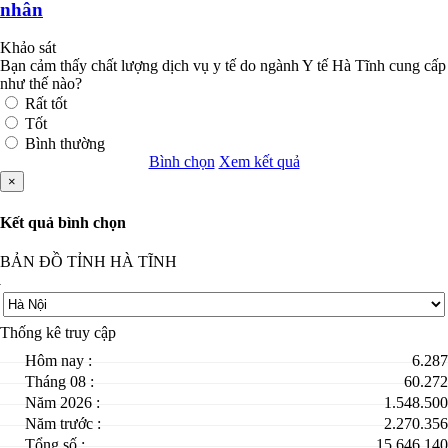
nhân
Khảo sát
Bạn cảm thấy chất lượng dịch vụ y tế do ngành Y tế Hà Tĩnh cung cấp
như thế nào?
Rất tốt
Tốt
Bình thường
Bình chọn
Xem kết quả
×
Kết quả bình chọn
BẢN ĐỒ TỈNH HÀ TĨNH
Thống kê truy cập
Hôm nay :
6.287
Tháng 08 :
60.272
Năm 2026 :
1.548.500
Năm trước :
2.270.356
Tổng số :
15.646.140