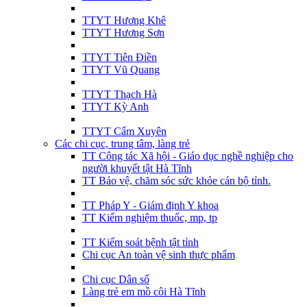
TTYT Hương Khê
TTYT Hương Sơn
TTYT Tiên Điền
TTYT Vũ Quang
TTYT Thạch Hà
TTYT Kỳ Anh
TTYT Cẩm Xuyên
Các chi cục, trung tâm, làng trẻ
TT Công tác Xã hội - Giáo dục nghề nghiệp cho
người khuyết tật Hà Tĩnh
TT Bảo vệ, chăm sóc sức khỏe cán bộ tỉnh.
TT Pháp Y - Giám định Y khoa
TT Kiểm nghiệm thuốc, mp, tp
TT Kiểm soát bệnh tật tỉnh
Chi cục An toàn vệ sinh thực phẩm
Chi cục Dân số
Làng trẻ em mồ côi Hà Tĩnh