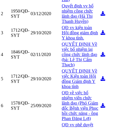
Quyết định vv bổ
1950/QĐ-
nhiệm công chức
2
03/12/2020
SYT
lãnh đạo (Hà Thị
Thanh Huyền)
QĐ vv kiện toàn
1712/QĐ-
3
29/10/2020
Hội đồng giám định
SYT
Y khoa tỉnh.
QUYẾT ĐỊNH Về
việc bổ nhiệm lại
1846/QĐ-
4
02/11/2020
công chức lãnh đạo
SYT
(bà: Lê Thị Cẩm
Thạch)
QUYẾT ĐỊNH Về
1712/QĐ-
việc Kiện toàn Hội
5
29/10/2020
SYT
đồng Giám định Y
khoa tỉnh
QĐ về việc bổ
nhiệm viên chức
1578/QĐ-
lãnh đạo (Phó Giám
6
25/09/2020
SYT
đốc Bệnh viện Phục
hồi chức năng - ông
Phan Đăng Lợi)
QĐ vv phê duyệt