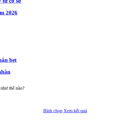
 từ cơ sở
ăm 2026
hân bẹt
nhân
 như thế nào?
Bình chọn
Xem kết quả