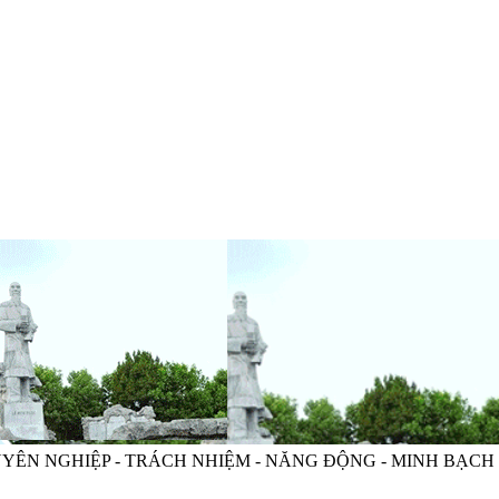
HIỆP - TRÁCH NHIỆM - NĂNG ĐỘNG - MINH BẠCH - HIỆU 