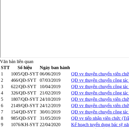
Văn bản liên quan
STT
Số hiệu
Ngày ban hành
1
1005/QĐ-SYT
06/06/2019
QĐ vv thuyên chuyển viên ch
2
466/QĐ-SYT
07/03/2019
QĐ vv thuyên chuyển công tác
3
622/QĐ-SYT
10/04/2019
QĐ vv thuyên chuyển công tá
4
326/QĐ-SYT
21/02/2019
QĐ vv thuyên chuyển công tác
5
1807/QĐ-SYT
24/10/2019
QĐ vv thuyên chuyển viên ch
6
2149/QĐ-SYT
24/12/2019
QĐ vv thuyên chuyển viên ch
7
154/QĐ-SYT
30/01/2019
QĐ vv thuyên chuyển công tá
8
985/QĐ-SYT
31/05/2019
QĐ vv tiếp nhận viên chức (Tr
9
1076/KH-SYT
22/04/2020
Kế hoạch tuyển dụng bác sỹ n