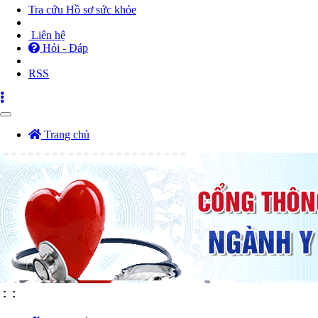
Tra cứu Hồ sơ sức khỏe
Liên hệ
Hỏi - Đáp
RSS
Toggle
navigation
Trang chủ
:
: