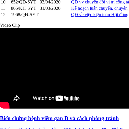
10
652/QĐ-SYT
03/04/2020
QĐ vv chuyển đổi vị trí công t
11
805/KH-SYT
31/03/2020
Kế hoạch luân chuyển, chuyển đ
12
1968/QĐ-SYT
QĐ về việc kiện toàn Hội đồng
Video Clip
Biến chứng bệnh viêm gan B và cách phòng tránh