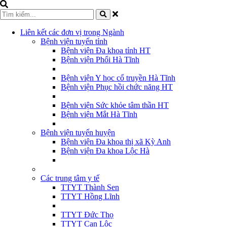
Liên kết các đơn vị trong Ngành
Bệnh viện tuyến tỉnh
Bệnh viện Đa khoa tỉnh HT
Bệnh viện Phổi Hà Tĩnh
Bệnh viện Y học cổ truyền Hà Tĩnh
Bệnh viện Phục hồi chức năng HT
Bệnh viện Sức khỏe tâm thần HT
Bệnh viện Mắt Hà Tĩnh
Bệnh viện tuyến huyện
Bệnh viện Đa khoa thị xã Kỳ Anh
Bệnh viện Đa khoa Lộc Hà
Các trung tâm y tế
TTYT Thành Sen
TTYT Hồng Lĩnh
TTYT Đức Thọ
TTYT Can Lộc