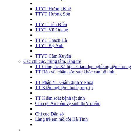
TTYT Hương Khê
TTYT Hương Sơn
TTYT Tiên Điền
TTYT Vũ Quang
TTYT Thạch Hà
TTYT Kỳ Anh
TTYT Cẩm Xuyên
Các chi cục, trung tâm, làng trẻ
TT Công tác Xã hội - Giáo dục nghề nghiệp cho ng
TT Bảo vệ, chăm sóc sức khỏe cán bộ tỉnh.
TT Pháp Y - Giám định Y khoa
TT Kiểm nghiệm thuốc, mp, tp
TT Kiểm soát bệnh tật tỉnh
Chi cục An toàn vệ sinh thực phẩm
Chi cục Dân số
Làng trẻ em mồ côi Hà Tĩnh