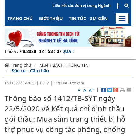
Liên kết các đơn vị trong Ngành
TRANG CHỦ
GIỚI THIỆU
TIN TỨC - SỰ KIỆN
HOẠT ĐỘN
Toggle
naviga
NG - MINH BẠCH - HIỆU QUẢ !
Thứ 6, 7/8/2026
12
:
53
:
37
Trang chủ
MINH BẠCH THÔNG TIN
Đầu tư - đấu thầu
|
Thứ 6, 22/05/2020
|
15:57
1193
Lượt xem
+
|
A
-
A
A
Thông báo số 1412/TB-SYT ngày
22/5/2020 về Kết quả chỉ định thầu
gói thầu: Mua sắm trang thiết bị hỗ
trợ phục vụ công tác phòng, chống