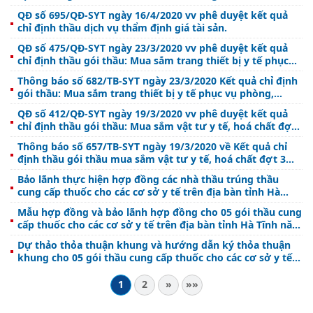
bộ trang phục chống dịch dùng 1 lần 7 món
QĐ số 695/QĐ-SYT ngày 16/4/2020 vv phê duyệt kết quả
chỉ định thầu dịch vụ thẩm định giá tài sản.
QĐ số 475/QĐ-SYT ngày 23/3/2020 vv phê duyệt kết quả
chỉ định thầu gói thầu: Mua sắm trang thiết bị y tế phục
vụ phòng, chống dịch COVID-19.
Thông báo số 682/TB-SYT ngày 23/3/2020 Kết quả chỉ định
gói thầu: Mua sắm trang thiết bị y tế phục vụ phòng,
chống dịch COVID-19
QĐ số 412/QĐ-SYT ngày 19/3/2020 vv phê duyệt kết quả
chỉ định thầu gói thầu: Mua sắm vật tư y tế, hoá chất đợt
3 phục vụ phòng, chống dịch COVID-19.
Thông báo số 657/TB-SYT ngày 19/3/2020 về Kết quả chỉ
định thầu gói thầu mua sắm vật tư y tế, hoá chất đợt 3
phục vụ phòng, chống dịch COVID-19.
Bảo lãnh thực hiện hợp đồng các nhà thầu trúng thầu
cung cấp thuốc cho các cơ sở y tế trên địa bàn tỉnh Hà
Tĩnh năm 2020..
Mẫu hợp đồng và bảo lãnh hợp đồng cho 05 gói thầu cung
cấp thuốc cho các cơ sở y tế trên địa bàn tỉnh Hà Tĩnh năm
2020
Dự thảo thỏa thuận khung và hướng dẫn ký thỏa thuận
khung cho 05 gói thầu cung cấp thuốc cho các cơ sở y tế
trên địa bàn tỉnh Hà Tĩnh năm 2020
1
2
»
»»