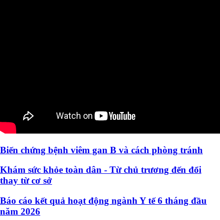
Biến chứng bệnh viêm gan B và cách phòng tránh
Khám sức khỏe toàn dân - Từ chủ trương đến đổi
thay từ cơ sở
Báo cáo kết quả hoạt động ngành Y tế 6 tháng đầu
năm 2026