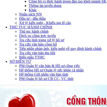
Công bố cs thực hành trong đào tạo khối ngành SK
Thông tin tuyển dụng
Khác
Ngân sách NN
Đầu tư - đấu thầu
Xử lý kiến nghị - Khiếu nại tố cáo
THỦ TỤC HÀNH CHÍNH
Thủ tục hành chính
Dịch vụ công trực tuyến
Tra cứu tình trạng xử lý hồ sơ
Tra cứu văn bản công bố
Tiếp nhận phản ánh, kiến nghị về quy định hành chính
Tra cứu văn bản thu hồi
Biểu mẫu TTHC
SỞ ĐIỆN TỬ
PM Quản lý văn bản & Hồ sơ công việc
Hệ thống Hồ sơ Quản lý sức khỏe cá nhân
Hệ thống Gửi nhận văn bản tỉnh
PM Quản lý hồ sơ CB CC, VC tỉnh