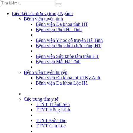
Liên kết các đơn vị trong Ngành
Bệnh viện tuyến tỉnh
Bệnh viện Đa khoa tỉnh HT
Bệnh viện Phổi Hà Tĩnh
Bệnh viện Y học cổ truyền Hà Tĩnh
Bệnh viện Phục hồi chức năng HT
Bệnh viện Sức khỏe tâm thần HT
Bệnh viện Mắt Hà Tĩnh
Bệnh viện tuyến huyện
Bệnh viện Đa khoa thị xã Kỳ Anh
Bệnh viện Đa khoa Lộc Hà
Các trung tâm y tế
TTYT Thành Sen
TTYT Hồng Lĩnh
TTYT Đức Thọ
TTYT Can Lộc