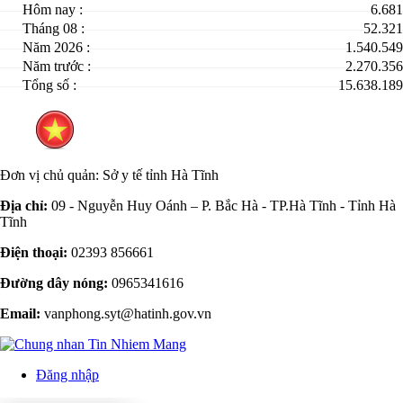
Hôm nay :
6.681
Tháng 08 :
52.321
Năm 2026 :
1.540.549
Năm trước :
2.270.356
Tổng số :
15.638.189
Đơn vị chủ quản:
Sở y tế tỉnh Hà Tĩnh
Địa chỉ:
09 - Nguyễn Huy Oánh – P. Bắc Hà - TP.Hà Tĩnh - Tỉnh Hà
Tĩnh
Điện thoại:
02393 856661
Đường dây nóng:
0965341616
Email:
vanphong.syt@hatinh.gov.vn
Đăng nhập