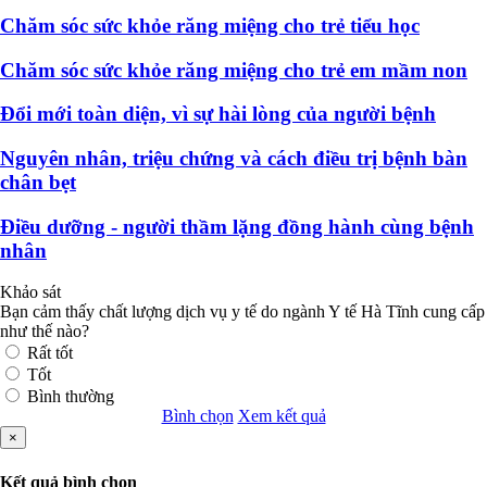
Chăm sóc sức khỏe răng miệng cho trẻ tiểu học
Chăm sóc sức khỏe răng miệng cho trẻ em mầm non
Đổi mới toàn diện, vì sự hài lòng của người bệnh
Nguyên nhân, triệu chứng và cách điều trị bệnh bàn
chân bẹt
Điều dưỡng - người thầm lặng đồng hành cùng bệnh
nhân
Khảo sát
Bạn cảm thấy chất lượng dịch vụ y tế do ngành Y tế Hà Tĩnh cung cấp
như thế nào?
Rất tốt
Tốt
Bình thường
Bình chọn
Xem kết quả
×
Kết quả bình chọn