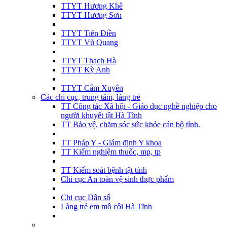
TTYT Hương Khê
TTYT Hương Sơn
TTYT Tiên Điền
TTYT Vũ Quang
TTYT Thạch Hà
TTYT Kỳ Anh
TTYT Cẩm Xuyên
Các chi cục, trung tâm, làng trẻ
TT Công tác Xã hội - Giáo dục nghề nghiệp cho
người khuyết tật Hà Tĩnh
TT Bảo vệ, chăm sóc sức khỏe cán bộ tỉnh.
TT Pháp Y - Giám định Y khoa
TT Kiểm nghiệm thuốc, mp, tp
TT Kiểm soát bệnh tật tỉnh
Chi cục An toàn vệ sinh thực phẩm
Chi cục Dân số
Làng trẻ em mồ côi Hà Tĩnh