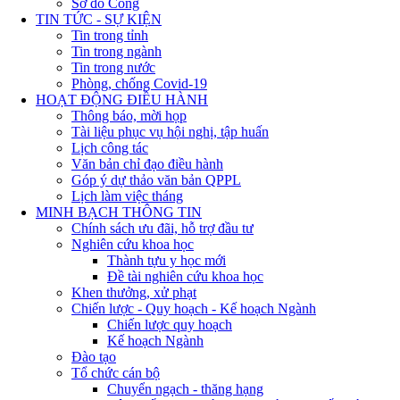
Sơ đồ Cổng
TIN TỨC - SỰ KIỆN
Tin trong tỉnh
Tin trong ngành
Tin trong nước
Phòng, chống Covid-19
HOẠT ĐỘNG ĐIỀU HÀNH
Thông báo, mời họp
Tài liệu phục vụ hội nghị, tập huấn
Lịch công tác
Văn bản chỉ đạo điều hành
Góp ý dự thảo văn bản QPPL
Lịch làm việc tháng
MINH BẠCH THÔNG TIN
Chính sách ưu đãi, hỗ trợ đầu tư
Nghiên cứu khoa học
Thành tựu y học mới
Đề tài nghiên cứu khoa học
Khen thưởng, xử phạt
Chiến lược - Quy hoạch - Kế hoạch Ngành
Chiến lược quy hoạch
Kế hoạch Ngành
Đào tạo
Tổ chức cán bộ
Chuyển ngạch - thăng hạng