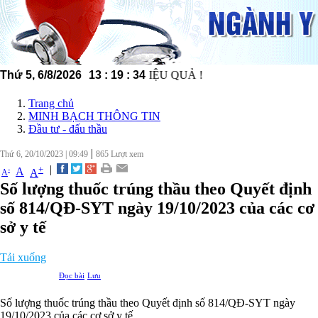
ỘNG - MINH BẠCH - HIỆU QUẢ !
Thứ 5, 6/8/2026
13
:
19
:
34
Trang chủ
MINH BẠCH THÔNG TIN
Đầu tư - đấu thầu
|
Thứ 6, 20/10/2023
|
09:49
865
Lượt xem
|
+
-
A
A
A
Số lượng thuốc trúng thầu theo Quyết định
số 814/QĐ-SYT ngày 19/10/2023 của các cơ
sở y tế
Tải xuống
Đọc bài
Lưu
Số lượng thuốc trúng thầu theo Quyết định số 814/QĐ-SYT ngày
19/10/2023 của các cơ sở y tế